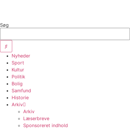
Videre
til
indhold
Søg
Nyheder
Sport
Kultur
Politik
Bolig
Samfund
Historie
Arkiv
Arkiv
Læserbreve
Sponsoreret indhold