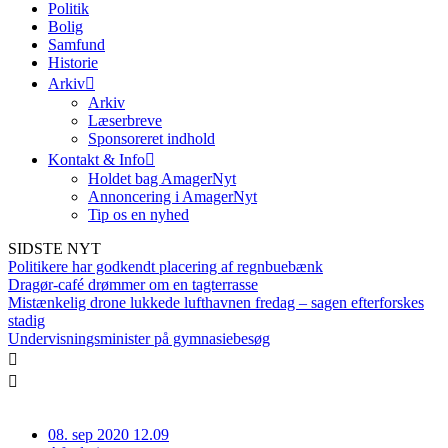
Politik
Bolig
Samfund
Historie
Arkiv
Arkiv
Læserbreve
Sponsoreret indhold
Kontakt & Info
Holdet bag AmagerNyt
Annoncering i AmagerNyt
Tip os en nyhed
SIDSTE NYT
Politikere har godkendt placering af regnbuebænk
Dragør-café drømmer om en tagterrasse
Mistænkelig drone lukkede lufthavnen fredag – sagen efterforskes
stadig
Undervisningsminister på gymnasiebesøg
08. sep 2020 12.09