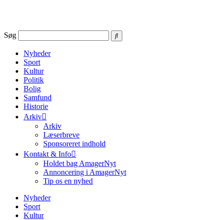
Videre
til
indhold
Søg
Nyheder
Sport
Kultur
Politik
Bolig
Samfund
Historie
Arkiv
Arkiv
Læserbreve
Sponsoreret indhold
Kontakt & Info
Holdet bag AmagerNyt
Annoncering i AmagerNyt
Tip os en nyhed
Nyheder
Sport
Kultur