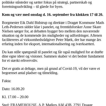
politiske ståsteder og sætter fokus på strategi, partnerskab og
forretningsudvikling – til glæde for byen.
Kom og vær med onsdag d. 16. september fra klokken 17 til 20.
Borgmester Eik Dahl Bidstrup og direktør i Dragør Kommune Mads
Leth-Pedersen sidder klar i panelet, og fremtidsforsker Anne Skare
Nielsen sørger for, at debatten bygger bro mellem den nuværende
situation og de kommende års muligheder og udfordringer. Aftenen
facilitereres af virksomhedsrådgiver Peter Mørk, der har mange års
erfaring inden for eksport, internationalisering og iværksætteri.
Du kan stille spørgsmål til panelet og får også mulighed for at drøfte
dine egne ideer og visioner. Sammen skaber vi det bedste fundament
for et stærkt erhvervsliv.
Det er gratis at deltage, men på grund af Covid-19, vil der være et
begrænset antal pladser og tilmelding.
Fakta:
Dato: 16.09.20
Kl. 17.00 – 20.00
Sted: FRAMEHOUSE, A.P. Møllers Allé 43B, 2791 Dragør