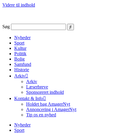
Videre til indhold
Søg
Nyheder
Sport
Kultur
Politik
Bolig
Samfund
Historie
Arkiv
Arkiv
Læserbreve
Sponsoreret indhold
Kontakt & Info
Holdet bag AmagerNyt
Annoncering i AmagerNyt
Tip os en nyhed
Nyheder
Sport