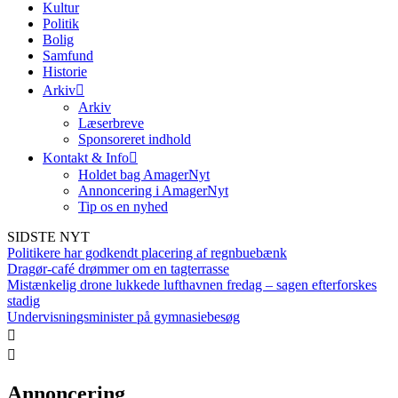
Kultur
Politik
Bolig
Samfund
Historie
Arkiv
Arkiv
Læserbreve
Sponsoreret indhold
Kontakt & Info
Holdet bag AmagerNyt
Annoncering i AmagerNyt
Tip os en nyhed
SIDSTE NYT
Politikere har godkendt placering af regnbuebænk
Dragør-café drømmer om en tagterrasse
Mistænkelig drone lukkede lufthavnen fredag – sagen efterforskes
stadig
Undervisningsminister på gymnasiebesøg
Annoncering