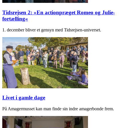
Tidsrejsen 2: »En actionpræget Romeo og Julie-
fortælling«
1. december bliver et gensyn med Tidsrejsen-universet.
Livet i gamle dage
På Amagermusset kan man finde sin indre amagerbonde frem.