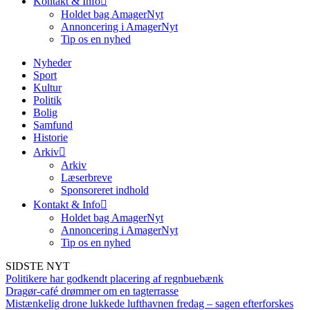
Kontakt & Info
Holdet bag AmagerNyt
Annoncering i AmagerNyt
Tip os en nyhed
Nyheder
Sport
Kultur
Politik
Bolig
Samfund
Historie
Arkiv
Arkiv
Læserbreve
Sponsoreret indhold
Kontakt & Info
Holdet bag AmagerNyt
Annoncering i AmagerNyt
Tip os en nyhed
SIDSTE NYT
Politikere har godkendt placering af regnbuebænk
Dragør-café drømmer om en tagterrasse
Mistænkelig drone lukkede lufthavnen fredag – sagen efterforskes