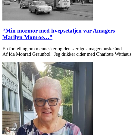
“Min mormor med hvepsetaljen var Amagers
Marilyn Monroe…”
En fortælling om mennesker og den særlige amagerkanske ånd…
Af Ida Monrad Graunbøl Jeg drikker cider med Charlotte Witthaus,