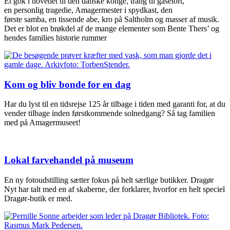
Et gok i hovedet til den danske konge, trang til gåselort,
en personlig tragedie, Amagermester i spydkast, den
første samba, en tissende abe, kro på Saltholm og masser af musik.
Det er blot en brøkdel af de mange elementer som Bente Thers’ og
hendes families historie rummer
Kom og bliv bonde for en dag
Har du lyst til en tidsrejse 125 år tilbage i tiden med garanti for, at du
vender tilbage inden førstkommende solnedgang? Så tag familien
med på Amagermuseet!
Lokal farvehandel på museum
En ny fotoudstilling sætter fokus på helt særlige butikker. Dragør
Nyt har talt med en af skaberne, der forklarer, hvorfor en helt speciel
Dragør-butik er med.