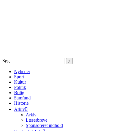
Videre
til
indhold
Søg
Nyheder
Sport
Kultur
Politik
Bolig
Samfund
Historie
Arkiv
Arkiv
Læserbreve
Sponsoreret indhold