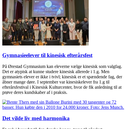
Gymnasieelever til kinesisk efterårsfest
På Ørestad Gymnasium kan eleverne vælge kinesisk som valgfag.
Det er atypisk at kunne studere kinesisk allerede i 1.g. Men
gymnasiets elever er ikke i tvivl; kinesisk er et spændende fag, der
åbner mange døre. I september var kinesiskelever fra 1.g til
efterårsfestival i Kinesisk Kulturcenter, hvor de fik anledning til at
prøve deres kundskaber af i praksis.
Det vilde liv med harmonika