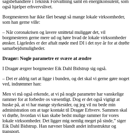
sagsbehandlere i Teknisk Forvaltning samt en energikonsulent, som
også hjælper erhvervslivet.
Borgmesteren har ikke fået besøgt så mange lokale virksomheder,
som han gerne ville:
– Når coronakrisen og lavere smittetal muliggør det, vil
borgmesteren gerne mere ud og høre hvad de lokale virksomheder
ønsker. Ligeledes er der aftalt møde med DI i det nye år for at drøfte
samarbejdsmuligheder.
Dragør: Nogle parametre er svære at ændre
I Dragør ærgrer borgmester Eik Dahl Bidstrup sig også.
– Det er aldrig rart at ligge i bunden, og det skal vi gerne gøre noget
ved, indrømmer han:
Men vi må også erkende, at vi på nogle parametre har vanskelige
rammer for at forbedre os væsentligt. Dog er det også vigtigt at
huske på, at vi har mange styrkesider, og jeg vil nu bede min
administration om at tage kontakt til Dragør Erhverv. Sammen skal
vi drøfte, hvordan vi kan skabe bedst mulige rammer for vores
lokale virksomheder. Det ligger mig nemlig meget på sinde,” siger
Eik Dahl Bidstrup. Han nævner blandt andet infrastruktur og
transport.