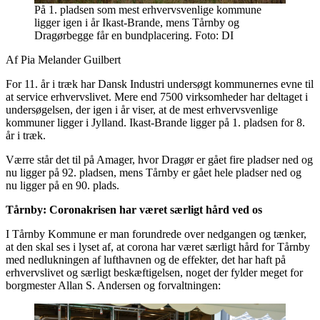
På 1. pladsen som mest erhvervsvenlige kommune
ligger igen i år Ikast-Brande, mens Tårnby og
Dragørbegge får en bundplacering. Foto: DI
Af Pia Melander Guilbert
For 11. år i træk har Dansk Industri undersøgt kommunernes evne til
at service erhvervslivet. Mere end 7500 virksomheder har deltaget i
undersøgelsen, der igen i år viser, at de mest erhvervsvenlige
kommuner ligger i Jylland. Ikast-Brande ligger på 1. pladsen for 8.
år i træk.
Værre står det til på Amager, hvor Dragør er gået fire pladser ned og
nu ligger på 92. pladsen, mens Tårnby er gået hele pladser ned og
nu ligger på en 90. plads.
Tårnby: Coronakrisen har været særligt hård ved os
I Tårnby Kommune er man forundrede over nedgangen og tænker,
at den skal ses i lyset af, at corona har været særligt hård for Tårnby
med nedlukningen af lufthavnen og de effekter, det har haft på
erhvervslivet og særligt beskæftigelsen, noget der fylder meget for
borgmester Allan S. Andersen og forvaltningen: