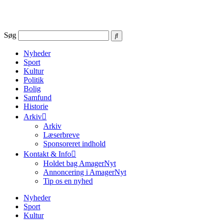
Videre
til
indhold
Søg
Nyheder
Sport
Kultur
Politik
Bolig
Samfund
Historie
Arkiv
Arkiv
Læserbreve
Sponsoreret indhold
Kontakt & Info
Holdet bag AmagerNyt
Annoncering i AmagerNyt
Tip os en nyhed
Nyheder
Sport
Kultur