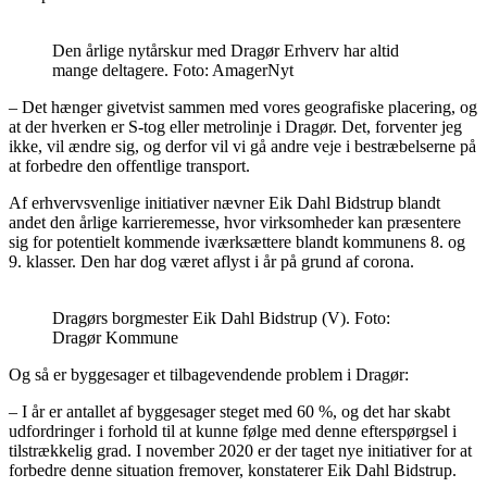
Den årlige nytårskur med Dragør Erhverv har altid
mange deltagere. Foto: AmagerNyt
– Det hænger givetvist sammen med vores geografiske placering, og
at der hverken er S-tog eller metrolinje i Dragør. Det, forventer jeg
ikke, vil ændre sig, og derfor vil vi gå andre veje i bestræbelserne på
at forbedre den offentlige transport.
Af erhvervsvenlige initiativer nævner Eik Dahl Bidstrup blandt
andet den årlige karrieremesse, hvor virksomheder kan præsentere
sig for potentielt kommende iværksættere blandt kommunens 8. og
9. klasser. Den har dog været aflyst i år på grund af corona.
Dragørs borgmester Eik Dahl Bidstrup (V). Foto:
Dragør Kommune
Og så er byggesager et tilbagevendende problem i Dragør:
– I år er antallet af byggesager steget med 60 %, og det har skabt
udfordringer i forhold til at kunne følge med denne efterspørgsel i
tilstrækkelig grad. I november 2020 er der taget nye initiativer for at
forbedre denne situation fremover, konstaterer Eik Dahl Bidstrup.