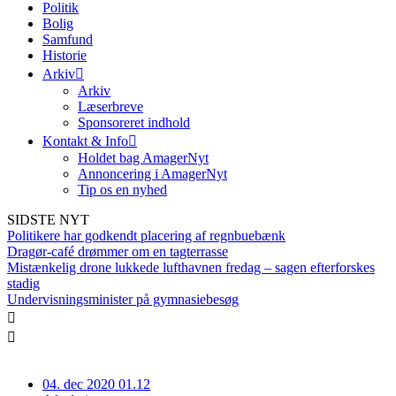
Politik
Bolig
Samfund
Historie
Arkiv
Arkiv
Læserbreve
Sponsoreret indhold
Kontakt & Info
Holdet bag AmagerNyt
Annoncering i AmagerNyt
Tip os en nyhed
SIDSTE NYT
Politikere har godkendt placering af regnbuebænk
Dragør-café drømmer om en tagterrasse
Mistænkelig drone lukkede lufthavnen fredag – sagen efterforskes
stadig
Undervisningsminister på gymnasiebesøg
04. dec 2020 01.12