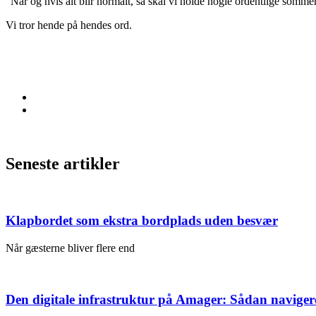
“Når og hvis alt blir normalt, så skal vi holde nogle ordentlige sommerf
Vi tror hende på hendes ord.
Seneste artikler
Klapbordet som ekstra bordplads uden besvær
Når gæsterne bliver flere end
Den digitale infrastruktur på Amager: Sådan naviger