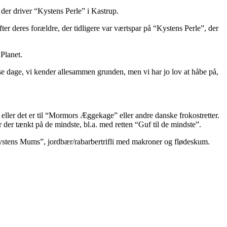
der driver “Kystens Perle” i Kastrup.
fter deres forældre, der tidligere var værtspar på “Kystens Perle”, der
 Planet.
isse dage, vi kender allesammen grunden, men vi har jo lov at håbe på,
ller det er til “Mormors Æggekage” eller andre danske frokostretter.
der tænkt på de mindste, bl.a. med retten “Guf til de mindste”.
Kystens Mums”, jordbær/rabarbertrifli med makroner og flødeskum.