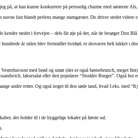
 jeg på, at han kunne konkurrere på personlig charme med søstrene Als, 
res navne fast blandt perlens mange stamgæster. De driver stedet videre e
ls kender stedet i forvejen – dels får øje på det, når de besøger Den Blå
 hundrede år siden blev fremstillet hvidtøl, er desværre helt lukket i d
 Vesterhavsost med brød og smør (der er også børnebrunch, meget fint) e
osandwich, laksesalat eller den populære “Stodder Burger”. Også her er 
ange andre retter. Og også noget til den søde tand, hvad f.eks. med “
aber, der holder til i de hyggelige lokaler på første sal.
n.