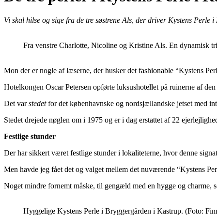
Vi skal hilse og sige fra de tre søstrene Als, der driver Kystens Perle
Fra venstre Charlotte, Nicoline og Kristine Als. En dynamisk t
Mon der er nogle af læserne, der husker det fashionable “Kystens Per
Hotelkongen Oscar Petersen opførte luksushotellet på ruinerne af de
Det var
stedet
for det københavnske og nordsjællandske jetset med int
Stedet drejede nøglen om i 1975 og er i dag erstattet af 22 ejerlejlighe
Festlige stunder
Der har sikkert været festlige stunder i lokaliteterne, hvor denne signa
Men havde jeg fået det og valget mellem det nuværende “Kystens Perle
Noget mindre fornemt måske, til gengæld med en hygge og charme, s
Hyggelige Kystens Perle i Bryggergården i Kastrup. (Foto: Fi