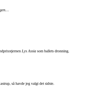
 igen…
andprixstjernen
Lys Assia
som ballets dronning.
trup, så havde jeg valgt det sidste.