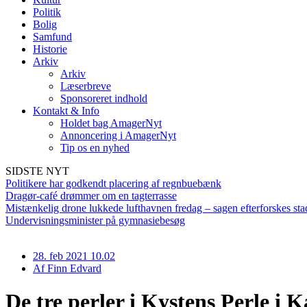
Politik
Bolig
Samfund
Historie
Arkiv
Arkiv
Læserbreve
Sponsoreret indhold
Kontakt & Info
Holdet bag AmagerNyt
Annoncering i AmagerNyt
Tip os en nyhed
SIDSTE NYT
Politikere har godkendt placering af regnbuebænk
Dragør-café drømmer om en tagterrasse
Mistænkelig drone lukkede lufthavnen fredag – sagen efterforskes sta
Undervisningsminister på gymnasiebesøg
28. feb 2021 10.02
Af
Finn Edvard
De tre perler i Kystens Perle i