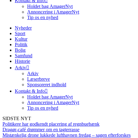
Kontakt & Info
Holdet bag AmagerNyt
Annoncering i AmagerNyt
Tip os en nyhed
Nyheder
Sport
Kultur
Politik
Bolig
Samfund
Historie
Arkiv
Arkiv
Læserbreve
Sponsoreret indhold
Kontakt & Info
Holdet bag AmagerNyt
Annoncering i AmagerNyt
Tip os en nyhed
SIDSTE NYT
Politikere har godkendt placering af regnbuebænk
Dragør-café drømmer om en tagterrasse
Mistænkelig drone lukkede lufthavnen fredag – sagen efterforskes