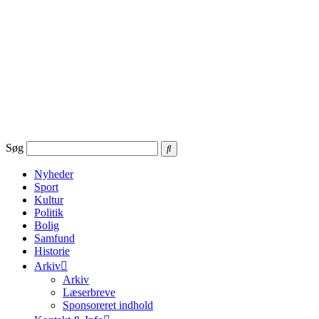
Videre
til
indhold
Søg
Nyheder
Sport
Kultur
Politik
Bolig
Samfund
Historie
Arkiv
Arkiv
Læserbreve
Sponsoreret indhold