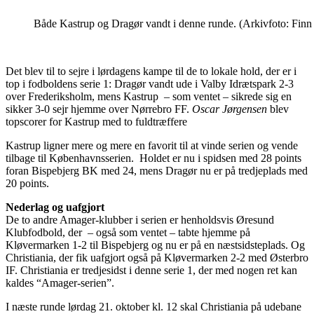
Både Kastrup og Dragør vandt i denne runde. (Arkivfoto: Finn
Det blev til to sejre i lørdagens kampe til de to lokale hold, der er i
top i fodboldens serie 1: Dragør vandt ude i Valby Idrætspark 2-3
over Frederiksholm, mens Kastrup – som ventet – sikrede sig en
sikker 3-0 sejr hjemme over Nørrebro FF.
Oscar Jørgensen
blev
topscorer for Kastrup med to fuldtræffere
Kastrup ligner mere og mere en favorit til at vinde serien og vende
tilbage til Københavnsserien. Holdet er nu i spidsen med 28 points
foran Bispebjerg BK med 24, mens Dragør nu er på tredjeplads med
20 points.
Nederlag og uafgjort
De to andre Amager-klubber i serien er henholdsvis Øresund
Klubfodbold, der – også som ventet – tabte hjemme på
Kløvermarken 1-2 til Bispebjerg og nu er på en næstsidsteplads. Og
Christiania, der fik uafgjort også på Kløvermarken 2-2 med Østerbro
IF. Christiania er tredjesidst i denne serie 1, der med nogen ret kan
kaldes “Amager-serien”.
I næste runde lørdag 21. oktober kl. 12 skal Christiania på udebane