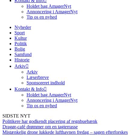
Kontakt & Info
Holdet bag AmagerNyt
Annoncering i AmagerNyt
Tip os en nyhed
Nyheder
Sport
Kultur
Politik
Bolig
Samfund
Historie
Arkiv
Arkiv
Læserbreve
Sponsoreret indhold
Kontakt & Info
Holdet bag AmagerNyt
Annoncering i AmagerNyt
Tip os en nyhed
SIDSTE NYT
Politikere har godkendt placering af regnbuebænk
Dragør-café drømmer om en tagterrasse
Mistænkelig drone lukkede lufthavnen fredag – sagen efterforskes