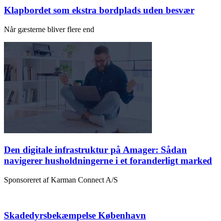
Klapbordet som ekstra bordplads uden besvær
Når gæsterne bliver flere end
Den digitale infrastruktur på Amager: Sådan
navigerer husholdningerne i et foranderligt marked
Sponsoreret af Karman Connect A/S
Skadedyrsbekæmpelse København