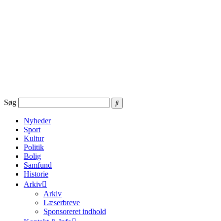
Videre
til
indhold
Søg
Nyheder
Sport
Kultur
Politik
Bolig
Samfund
Historie
Arkiv
Arkiv
Læserbreve
Sponsoreret indhold