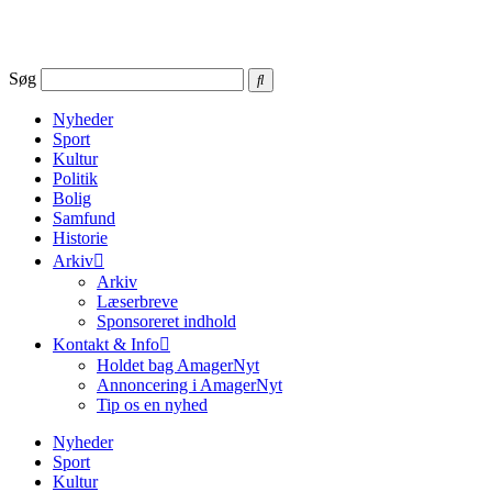
Videre
til
indhold
Søg
Nyheder
Sport
Kultur
Politik
Bolig
Samfund
Historie
Arkiv
Arkiv
Læserbreve
Sponsoreret indhold
Kontakt & Info
Holdet bag AmagerNyt
Annoncering i AmagerNyt
Tip os en nyhed
Nyheder
Sport
Kultur