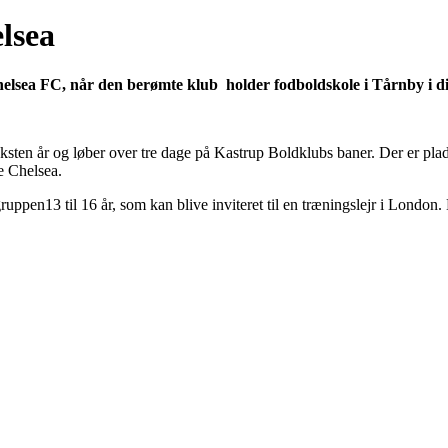
lsea
lsea FC, når den berømte klub holder fodboldskole i Tårnby i di
ksten år og løber over tre dage på Kastrup Boldklubs baner. Der er plads
te Chelsea.
gruppen13 til 16 år, som kan blive inviteret til en træningslejr i Lond