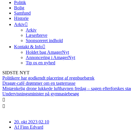
Politik
Bolig
Samfund
Historie
Arkiv
Arkiv
Læserbreve
Sponsoreret indhold
Kontakt & Info
Holdet bag AmagerNyt
Annoncering i AmagerNyt
Tip os en nyhed
SIDSTE NYT
Politikere har godkendt placering af regnbuebænk
Dragør-café drømmer om en tagterrasse
Mistænkelig drone lukkede lufthavnen fredag – sagen efterforskes sta
Undervisningsminister på gymnasiebesøg
20. okt 2023 02.10
Af
Finn Edvard