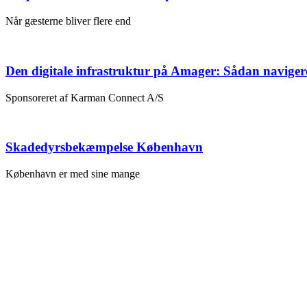
Når gæsterne bliver flere end
Den digitale infrastruktur på Amager: Sådan naviger
Sponsoreret af Karman Connect A/S
Skadedyrsbekæmpelse København
København er med sine mange