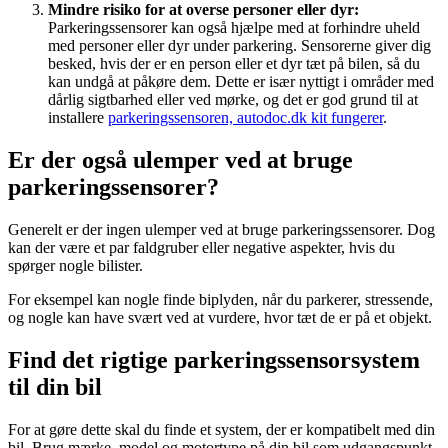
Mindre risiko for at overse personer eller dyr:
Parkeringssensorer kan også hjælpe med at forhindre uheld
med personer eller dyr under parkering. Sensorerne giver dig
besked, hvis der er en person eller et dyr tæt på bilen, så du
kan undgå at påkøre dem. Dette er især nyttigt i områder med
dårlig sigtbarhed eller ved mørke, og det er god grund til at
installere
parkeringssensoren, autodoc.dk kit fungerer
.
Er der også ulemper ved at bruge
parkeringssensorer?
Generelt er der ingen ulemper ved at bruge parkeringssensorer. Dog
kan der være et par faldgruber eller negative aspekter, hvis du
spørger nogle bilister.
For eksempel kan nogle finde biplyden, når du parkerer, stressende,
og nogle kan have svært ved at vurdere, hvor tæt de er på et objekt.
Find det rigtige parkeringssensorsystem
til din bil
For at gøre dette skal du finde et system, der er kompatibelt med din
bil. Brug mærke, model og motortype på din bil som udgangspunkt,