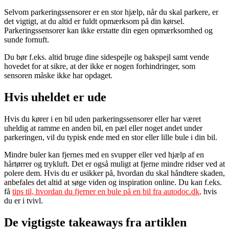
Selvom parkeringssensorer er en stor hjælp, når du skal parkere, er
det vigtigt, at du altid er fuldt opmærksom på din kørsel.
Parkeringssensorer kan ikke erstatte din egen opmærksomhed og
sunde fornuft.
Du bør f.eks. altid bruge dine sidespejle og bakspejl samt vende
hovedet for at sikre, at der ikke er nogen forhindringer, som
sensoren måske ikke har opdaget.
Hvis uheldet er ude
Hvis du kører i en bil uden parkeringssensorer eller har været
uheldig at ramme en anden bil, en pæl eller noget andet under
parkeringen, vil du typisk ende med en stor eller lille bule i din bil.
Mindre buler kan fjernes med en svupper eller ved hjælp af en
hårtørrer og trykluft. Det er også muligt at fjerne mindre ridser ved at
polere dem. Hvis du er usikker på, hvordan du skal håndtere skaden,
anbefales det altid at søge viden og inspiration online. Du kan f.eks.
få
tips til, hvordan du fjerner en bule på en bil fra autodoc.dk
,
hvis
du er i tvivl.
De vigtigste takeaways fra artiklen