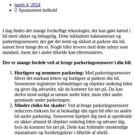
marts 4, 2024
Sponsoreret indhold
I dag findes der mange forskellige teknologier, der kan gøre kørsel i
bil mere sikker og behagelig. Dette inkluderer bakkameraer og
parkeringssensorer, der gør det nemt og sikkert at parkere din bil,
uanset hvor trangt det er. Nogle biler leveres med dette udstyr som
standard, mens det i andre tilfælde kan eftermonteres.
Der er mange fordele ved at bruge parkeringssensorer i din bil:
Hurtigere og nemmere parkering:
Med parkeringssensorer
bliver det markant lettere og hurtigere at parkere din bil.
Sensorerne registrerer forhindringer og objekter omkring bilen
og giver dig advarsler, når du kommer for tæt på. Du kan
derfor nemt undgå at ramme andre biler, mure eller andre
genstande under parkeringen.
Mindre risiko for skader:
Ved at bruge parkeringssensorer
reduceres risikoen for at beskadige din egen bil eller en anden
bil under parkering. Sensorerne hjælper dig med at opretholde
en sikker afstand til objekter omkring bilen og advarer dig,
hvis du kommer for tæt på. Dette kan forhindre omstændige
reparationer og forsikringskrav i tilfælde af uheld.