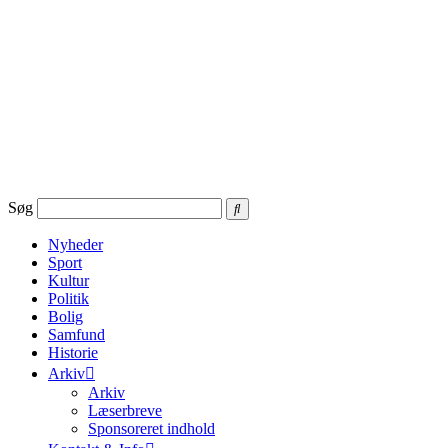
Videre
til
indhold
Søg
Nyheder
Sport
Kultur
Politik
Bolig
Samfund
Historie
Arkiv
Arkiv
Læserbreve
Sponsoreret indhold