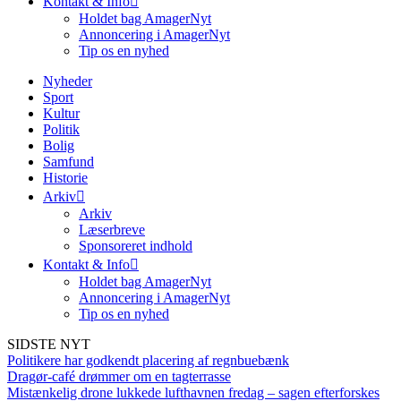
Kontakt & Info
Holdet bag AmagerNyt
Annoncering i AmagerNyt
Tip os en nyhed
Nyheder
Sport
Kultur
Politik
Bolig
Samfund
Historie
Arkiv
Arkiv
Læserbreve
Sponsoreret indhold
Kontakt & Info
Holdet bag AmagerNyt
Annoncering i AmagerNyt
Tip os en nyhed
SIDSTE NYT
Politikere har godkendt placering af regnbuebænk
Dragør-café drømmer om en tagterrasse
Mistænkelig drone lukkede lufthavnen fredag – sagen efterforskes