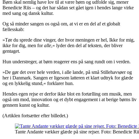
Børn skal nemlig have lov til at være børn og udfolde sig, mener
Benedicte Riis – og det har sådan set gået igen i hendes lange virke
med sang og dansk kultur.
Og så minder sangen os også om, at vi er en del af et globalt
fællesskab:
»Tør du sprede dine vinger, der hvor meningen er hel, Ikke for mig,
ikke for dig, men for
alle
,« lyder den del af teksten, der bliver
gentaget.
Hun understreger, at børn reagerer ens på sang rundt om i verden.
»De gør det over hele verden, i alle lande, på små Stillehavsøer og
her i Danmark. Sangen er ligesom latteren et klart udtryk for glæde
og en lykkelig stund,« forklarer hun.
Hendes egen rejse er derfor ikke blot en fortælling om musik, men
også om mod, innovation og et dybt engagement i at berige børns liv
gennem kunst og kultur.
(Artiklen fortsætter efter billedet.)
Tante Andante vækker glæde på sine rejser. Foto: Benedicte Rii