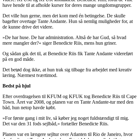
have hende til at afholde kurser for deres mange ungdomsgrupper.
Det ville hun gerne, men det kom med én betingelse. De skulle
bagefter overtage Tante Andante. Hun så nemlig muligheder for, at
de kunne drive det videre.
»De har huse. De har administration. Altså de har Gud, så hvad
mere mangler der?« siger Benedicte Riis, mens hun griner.
Og sådan gik det til, at Benedicte Riis fik Tante Andante videreført
på en god måde.
Det betød dog ikke, at hun trak sig tilbage fra arbejdet med kreativ
læring. Nærmest tværtimod.
Bedst på hjul
Efter overdragelsen til KFUM og KFUK tog Benedicte Riis til Cape
Town. Året var 2008, og planen var en Tante Andante-tur med den
båd, hun netop havde købt.
»For første gang i mit liv, så køber jeg noget fuldstændigt til mig.
Det var den 31 fods sejlbåd,« fortæller Benedicte Riis.
Planen var en længere sejltur over Atlanten til Rio de Janeiro, hvor