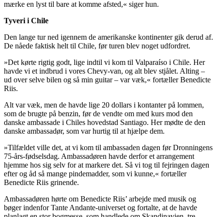
mærke en lyst til bare at komme afsted,« siger hun.
Tyveri i Chile
Den lange tur ned igennem de amerikanske kontinenter gik derud af.
De nåede faktisk helt til Chile, før turen blev noget udfordret.
»Det kørte rigtig godt, lige indtil vi kom til Valparaíso i Chile. Her
havde vi et indbrud i vores Chevy-van, og alt blev stjålet. Alting –
ud over selve bilen og så min guitar – var væk,« fortæller Benedicte
Riis.
Alt var væk, men de havde lige 20 dollars i kontanter på lommen,
som de brugte på benzin, før de vendte om med kurs mod den
danske ambassade i Chiles hovedstad Santiago. Her mødte de den
danske ambassadør, som var hurtig til at hjælpe dem.
»Tilfældet ville det, at vi kom til ambassaden dagen før Dronningens
75-års-fødselsdag. Ambassadøren havde derfor et arrangement
hjemme hos sig selv for at markere det. Så vi tog til fejringen dagen
efter og åd så mange pindemadder, som vi kunne,« fortæller
Benedicte Riis grinende.
Ambassadøren hørte om Benedicte Riis’ arbejde med musik og
bøger indenfor Tante Andante-universet og fortalte, at de havde
planlagt en stor bogmesse, som handlede om Skandinavien, tre