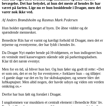
bevægelse. Det har betydet, at hun det meste af hendes liv har
været på farten. Lige nu er hun bosiddende i Dragør, men det
varer nok ikke ved.
Af Anders Brøndsholm og Rasmus Mark Pedersen
Hun holder egentlig meget af byen. De åbne vidder og de
spændende mennesker.
Benedicte Riis har et varmt og kærligt forhold til Dragør, men det er
rejserne og eventyrerne, der har fyldt i hendes liv.
Da Dragør Nyt møder hende på Hvidtjørnen, er hun indlogeret hos
en veninde med kassevognen stående ude på parkeringspladsen.
Klar til det næste eventyr.
Men for en tid, så bliver hun her. Og hun føler sig godt til rette: »Det
er som om, det er en by for eventyrere,« forklarer hun – og tilføjer:
»I gamle dage var det en by for skibskaptajner, og senere blev det
luftkaptajner. Men altid nogen, der havde udsyn og viden om verden
omkring os.«
Derfor har hun følt sig forstået i Dragør.
I ungdommen var musikken et centralt element i Benedicte Riis’ liv.