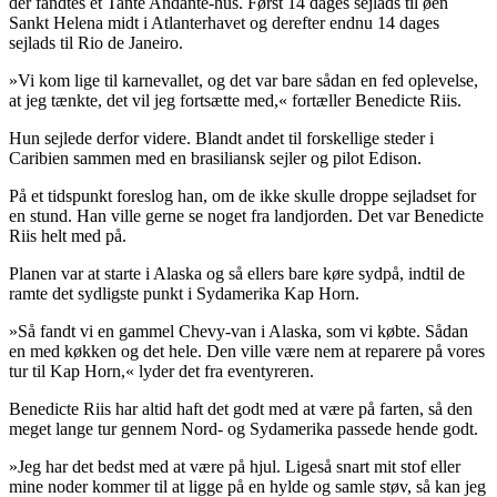
der fandtes et Tante Andante-hus. Først 14 dages sejlads til øen
Sankt Helena midt i Atlanterhavet og derefter endnu 14 dages
sejlads til Rio de Janeiro.
»Vi kom lige til karnevallet, og det var bare sådan en fed oplevelse,
at jeg tænkte, det vil jeg fortsætte med,« fortæller Benedicte Riis.
Hun sejlede derfor videre. Blandt andet til forskellige steder i
Caribien sammen med en brasiliansk sejler og pilot Edison.
På et tidspunkt foreslog han, om de ikke skulle droppe sejladset for
en stund. Han ville gerne se noget fra landjorden. Det var Benedicte
Riis helt med på.
Planen var at starte i Alaska og så ellers bare køre sydpå, indtil de
ramte det sydligste punkt i Sydamerika Kap Horn.
»Så fandt vi en gammel Chevy-van i Alaska, som vi købte. Sådan
en med køkken og det hele. Den ville være nem at reparere på vores
tur til Kap Horn,« lyder det fra eventyreren.
Benedicte Riis har altid haft det godt med at være på farten, så den
meget lange tur gennem Nord- og Sydamerika passede hende godt.
»Jeg har det bedst med at være på hjul. Ligeså snart mit stof eller
mine noder kommer til at ligge på en hylde og samle støv, så kan jeg