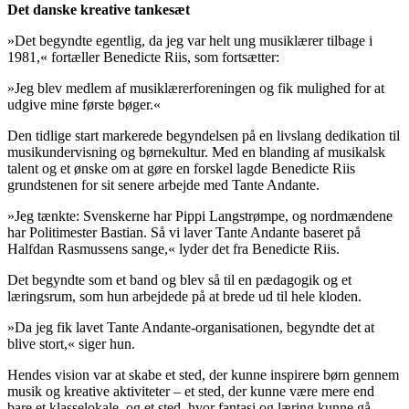
Det danske kreative tankesæt
»Det begyndte egentlig, da jeg var helt ung musiklærer tilbage i
1981,« fortæller Benedicte Riis, som fortsætter:
»Jeg blev medlem af musiklærerforeningen og fik mulighed for at
udgive mine første bøger.«
Den tidlige start markerede begyndelsen på en livslang dedikation til
musikundervisning og børnekultur. Med en blanding af musikalsk
talent og et ønske om at gøre en forskel lagde Benedicte Riis
grundstenen for sit senere arbejde med Tante Andante.
»Jeg tænkte: Svenskerne har Pippi Langstrømpe, og nordmændene
har Politimester Bastian. Så vi laver Tante Andante baseret på
Halfdan Rasmussens sange,« lyder det fra Benedicte Riis.
Det begyndte som et band og blev så til en pædagogik og et
læringsrum, som hun arbejdede på at brede ud til hele kloden.
»Da jeg fik lavet Tante Andante-organisationen, begyndte det at
blive stort,« siger hun.
Hendes vision var at skabe et sted, der kunne inspirere børn gennem
musik og kreative aktiviteter – et sted, der kunne være mere end
bare et klasselokale, og et sted, hvor fantasi og læring kunne gå