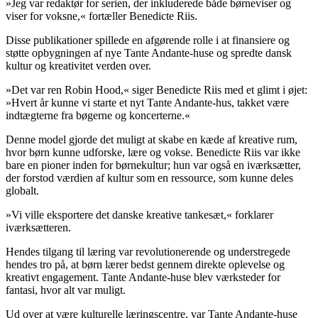
»Jeg var redaktør for serien, der inkluderede både børneviser og
viser for voksne,« fortæller Benedicte Riis.
Disse publikationer spillede en afgørende rolle i at finansiere og
støtte opbygningen af nye Tante Andante-huse og spredte dansk
kultur og kreativitet verden over.
»Det var ren Robin Hood,« siger Benedicte Riis med et glimt i øjet:
»Hvert år kunne vi starte et nyt Tante Andante-hus, takket være
indtægterne fra bøgerne og koncerterne.«
Denne model gjorde det muligt at skabe en kæde af kreative rum,
hvor børn kunne udforske, lære og vokse. Benedicte Riis var ikke
bare en pioner inden for børnekultur; hun var også en iværksætter,
der forstod værdien af kultur som en ressource, som kunne deles
globalt.
»Vi ville eksportere det danske kreative tankesæt,« forklarer
iværksætteren.
Hendes tilgang til læring var revolutionerende og understregede
hendes tro på, at børn lærer bedst gennem direkte oplevelse og
kreativt engagement. Tante Andante-huse blev værksteder for
fantasi, hvor alt var muligt.
Ud over at være kulturelle læringscentre, var Tante Andante-huse