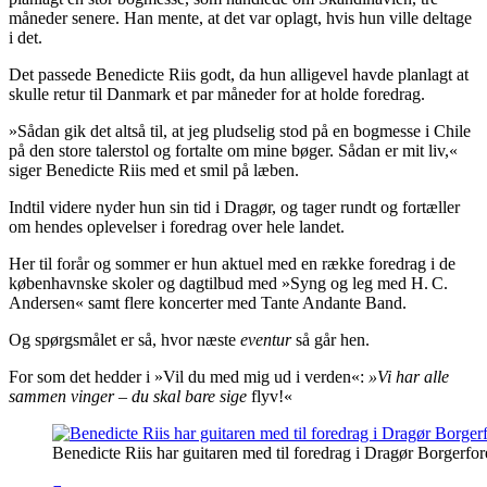
måneder senere. Han mente, at det var oplagt, hvis hun ville deltage
i det.
Det passede Benedicte Riis godt, da hun alligevel havde planlagt at
skulle retur til Danmark et par måneder for at holde foredrag.
»Sådan gik det altså til, at jeg pludselig stod på en bogmesse i Chile
på den store talerstol og fortalte om mine bøger. Sådan er mit liv,«
siger Benedicte Riis med et smil på læben.
Indtil videre nyder hun sin tid i Dragør, og tager rundt og fortæller
om hendes oplevelser i foredrag over hele landet.
Her til forår og sommer er hun aktuel med en række foredrag i de
københavnske skoler og dagtilbud med »Syng og leg med H. C.
Andersen« samt flere koncerter med Tante Andante Band.
Og spørgsmålet er så, hvor næste
eventur
så går hen.
For som det hedder i »Vil du med mig ud i verden«:
»Vi har alle
sammen vinger – du skal bare sige
flyv!«
Benedicte Riis har guitaren med til foredrag i Dragør Borgerfo