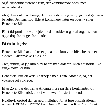
også eksperimenterende rum, der kombinerede poesi med
naturvidenskab.
»Jeg elsker at lave forsøg, der eksploderer, og så synge med guitaren
bagefter. Jeg kan godt lide at kombinere natur og poesi,« siger
Benedicte Riis.
På et tidspunkt blev arbejdet med at holde en global organisation
oppe dog for meget for hende.
På én betingelse
Benedicte Riis har altid troet på, at hun kun ville blive bedre med
alderen. Eller måske ikke altid.
»Jeg tænkte, at jeg kun blev bedre med alderen. Men det holdt ikke
stik,« fortæller hun.
Benedicte Riis elskede sit arbejde med Tante Andante, og det
voksede og voksede.
Efter 25 år var der Tante Andante-huse på flere kontinenter, og
Benedicte Riis indså, at det var blevet for stort til hende.
Heldigvis opstod der en god mulighed for at føre organisationen
videre. KFUM og KFUK kontaktede Benedicte Riis, fordi de ville