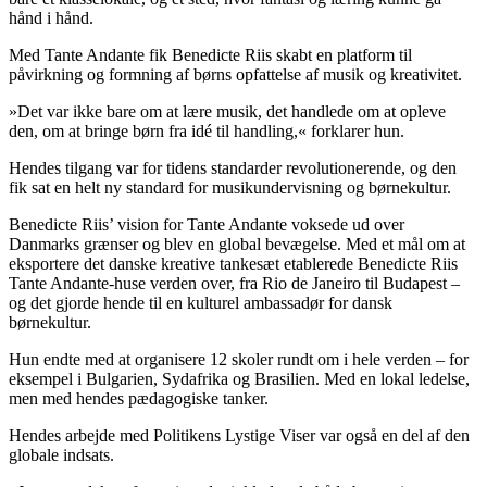
hånd i hånd.
Med Tante Andante fik Benedicte Riis skabt en platform til
påvirkning og formning af børns opfattelse af musik og kreativitet.
»Det var ikke bare om at lære musik, det handlede om at opleve
den, om at bringe børn fra idé til handling,« forklarer hun.
Hendes tilgang var for tidens standarder revolutionerende, og den
fik sat en helt ny standard for musikundervisning og børnekultur.
Benedicte Riis’ vision for Tante Andante voksede ud over
Danmarks grænser og blev en global bevægelse. Med et mål om at
eksportere det danske kreative tankesæt etablerede Benedicte Riis
Tante Andante-huse verden over, fra Rio de Janeiro til Budapest –
og det gjorde hende til en kulturel ambassadør for dansk
børnekultur.
Hun endte med at organisere 12 skoler rundt om i hele verden – for
eksempel i Bulgarien, Sydafrika og Brasilien. Med en lokal ledelse,
men med hendes pædagogiske tanker.
Hendes arbejde med Politikens Lystige Viser var også en del af den
globale indsats.