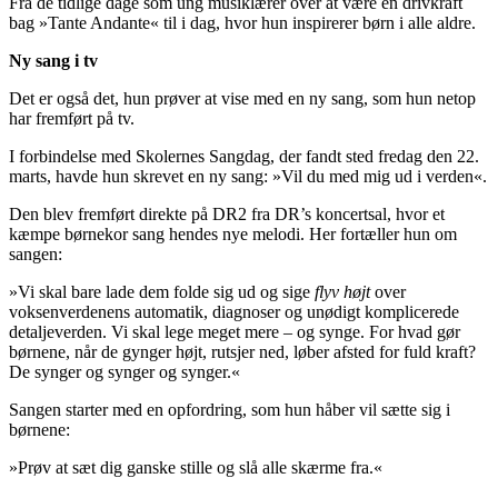
Fra de tidlige dage som ung musiklærer over at være en drivkraft
bag »Tante Andante« til i dag, hvor hun inspirerer børn i alle aldre.
Ny sang i tv
Det er også det, hun prøver at vise med en ny sang, som hun netop
har fremført på tv.
I forbindelse med Skolernes Sangdag, der fandt sted fredag den 22.
marts, havde hun skrevet en ny sang: »Vil du med mig ud i verden«.
Den blev fremført direkte på DR2 fra DR’s koncertsal, hvor et
kæmpe børnekor sang hendes nye melodi. Her fortæller hun om
sangen:
»Vi skal bare lade dem folde sig ud og sige
flyv højt
over
voksenverdenens automatik, diagnoser og unødigt komplicerede
detaljeverden. Vi skal lege meget mere – og synge. For hvad gør
børnene, når de gynger højt, rutsjer ned, løber afsted for fuld kraft?
De synger og synger og synger.«
Sangen starter med en opfordring, som hun håber vil sætte sig i
børnene:
»Prøv at sæt dig ganske stille og slå alle skærme fra.«