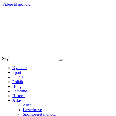
Videre til indhold
Søg
Nyheder
Sport
Kultur
Politik
Bolig
Samfund
Historie
Arkiv
Arkiv
Læserbreve
Sponsoreret indhold