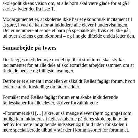
skolepolitikkens vision om, at alle børn skal være glade for at gå i
skole,« lyder det fra liste T.
Modargumentet er, at skolerne ikke har et økonomisk incitament til
at gøre, hvad de kan for at inkludere alle elever i undervisningen.
Det er nemmere at sende et barn på specialskole, hvis det ikke går
ud over skolens egen økonomi – og i nogle tilfælde endda letter den.
Samarbejde på tværs
Der lægges med den nye model op til, at strukturen skal styrke
incitamentet for, at alle dele af skoleområdet arbejder sammen om at
finde de bedste og billigste løsninger.
Derfor er et element i modellen et såkaldt
Fælles fagligt forum
, hvori
lederne af de forskellige områder sidder.
Formålet med Fælles fagligt forum er at skabe inkluderende
fællesskaber for alle elever, skriver forvaltningen:
»Forummet skal […] sikre, at så mange elever (børn og unge) som
muligt kan inkluderes i fællesskaberne på deres skole og ikke får
behov for mere indgribende indsatser og tilbud uden for skolen i
mere specialiserede tilbud,« står der i kommissoriet for forummet.