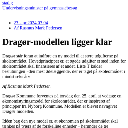
stadig
Undervisningsminister på gymnasiebesøg
23. apr 2024 03.04
Af
Rasmus Mark Pedersen
Dragør-modellen ligger klar
Dragør står foran at indføre en ny model til at styre udgifterne på
skoleområdet. Hovedprincippet er, at øgede udgifter et sted inden for
skoleområdet skal finansieres af et andet. Liste T kalder
beslutningen »den mest ødelæggende, der er taget på skoleområdet i
mindst seks år«
Af Rasmus Mark Pedersen
Dragør Kommune forventes på torsdag den 25. april at vedtage en
økonomistyringsmodel for skoleområdet, der er inspireret af
principper fra Nyborg Kommune. Modellen er blevet navngivet
Dragør-modellen
.
Idéen bag den nye model er, at økonomien på skoleområdet skal
tænkes på tværs af de forskellige enheder – herunder de tre