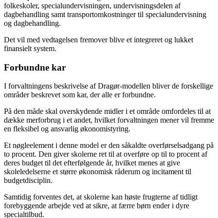
folkeskoler, specialundervisningen, undervisningsdelen af
dagbehandling samt transportomkostninger til specialundervisning
og dagbehandling.
Det vil med vedtagelsen fremover blive et integreret og lukket
finansielt system.
Forbundne kar
I forvaltningens beskrivelse af Dragør-modellen bliver de forskellige
områder beskrevet som kar, der alle er forbundne.
På den måde skal overskydende midler i et område omfordeles til at
dække merforbrug i et andet, hvilket forvaltningen mener vil fremme
en fleksibel og ansvarlig økonomistyring.
Et nøgleelement i denne model er den såkaldte overførselsadgang på
to procent. Den giver skolerne ret til at overføre op til to procent af
deres budget til det efterfølgende år, hvilket menes at give
skoleledelserne et større økonomisk råderum og incitament til
budgetdisciplin.
Samtidig forventes det, at skolerne kan høste frugterne af tidligt
forebyggende arbejde ved at sikre, at færre børn ender i dyre
specialtilbud.