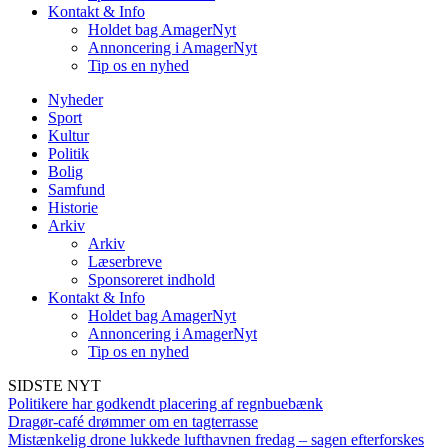
Kontakt & Info
Holdet bag AmagerNyt
Annoncering i AmagerNyt
Tip os en nyhed
Nyheder
Sport
Kultur
Politik
Bolig
Samfund
Historie
Arkiv
Arkiv
Læserbreve
Sponsoreret indhold
Kontakt & Info
Holdet bag AmagerNyt
Annoncering i AmagerNyt
Tip os en nyhed
SIDSTE NYT
Politikere har godkendt placering af regnbuebænk
Dragør-café drømmer om en tagterrasse
Mistænkelig drone lukkede lufthavnen fredag – sagen efterforskes