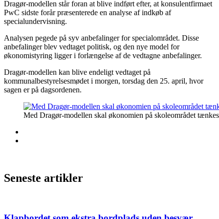
Dragør-modellen står foran at blive indført efter, at konsulentfirmaet
PwC sidste forår præsenterede en analyse af indkøb af
specialundervisning.
Analysen pegede på syv anbefalinger for specialområdet. Disse
anbefalinger blev vedtaget politisk, og den nye model for
økonomistyring ligger i forlængelse af de vedtagne anbefalinger.
Dragør-modellen kan blive endeligt vedtaget på
kommunalbestyrelsesmødet i morgen, torsdag den 25. april, hvor
sagen er på dagsordenen.
Med Dragør-modellen skal økonomien på skoleområdet tænkes p
Seneste artikler
Klapbordet som ekstra bordplads uden besvær