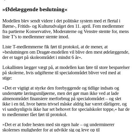
»Ødelæggende beslutning«
Modellen blev sendt videre i det politiske system med et flertal i
Børne-, Fritids- og Kulturudvalget den 11. april. Fem medlemmer
fra partierne Konservative, Moderaterne og Venstre stemte for, mens
liste T’s to medlemmer stemte imod.
Liste T-medlemmerne fik ført til protokol, at de mener, at
»beslutningen om Dragør-modellen vil blive den mest ødelæggende,
der er taget på skoleområdet i mindst 6 år«.
Lokallisten lægger vægt på, at modellen kan føre til store besparelser
på skolerne, hvis udgifterne til specialområdet bliver ved med at
stige:
»Det er vigtigt at styrke den forebyggende og tidlige indsats og
understøtte læringsmiljøerne, men det gør man ikke ved at lade
almenområdet finansiere merforbrug på specialområdet – og slet
ikke i en tid, hvor børns trivsel måske aldrig har været dårligere, og
vi sandsynligvis ikke har set behovet for specialskoler toppe,« har de
to medlemmer fået ført til protokol.
»Det er at fodre hesten med sin egen hale – og underminerer
skolernes muligheder for at udvikle sig og leve op til