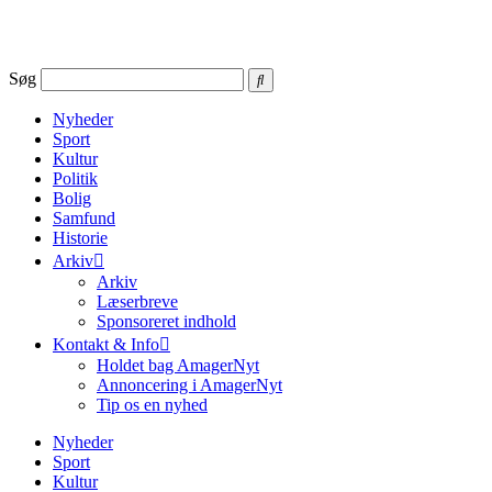
Videre
til
indhold
Søg
Nyheder
Sport
Kultur
Politik
Bolig
Samfund
Historie
Arkiv
Arkiv
Læserbreve
Sponsoreret indhold
Kontakt & Info
Holdet bag AmagerNyt
Annoncering i AmagerNyt
Tip os en nyhed
Nyheder
Sport
Kultur