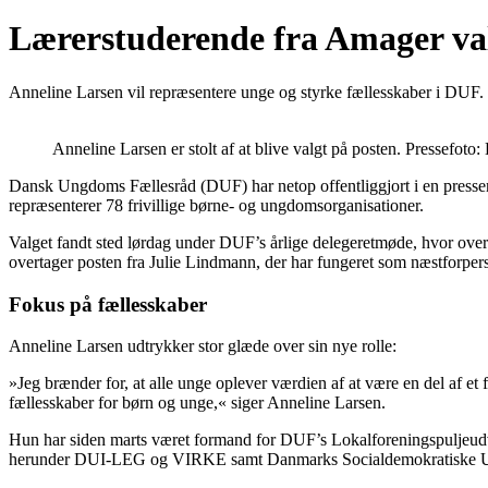
Lærerstuderende fra Amager va
Anneline Larsen vil repræsentere unge og styrke fællesskaber i DUF.
Anneline Larsen er stolt af at blive valgt på posten. Pressefo
Dansk Ungdoms Fællesråd (DUF) har netop offentliggjort i en pressem
repræsenterer 78 frivillige børne- og ungdomsorganisationer.
Valget fandt sted lørdag under DUF’s årlige delegeretmøde, hvor over
overtager posten fra Julie Lindmann, der har fungeret som næstforper
Fokus på fællesskaber
Anneline Larsen udtrykker stor glæde over sin nye rolle:
»Jeg brænder for, at alle unge oplever værdien af at være en del af et 
fællesskaber for børn og unge,« siger Anneline Larsen.
Hun har siden marts været formand for DUF’s Lokalforeningspuljeudva
herunder DUI-LEG og VIRKE samt Danmarks Socialdemokratiske