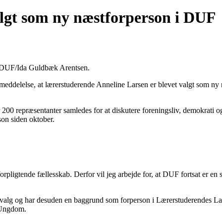
lgt som ny næstforperson i DUF
to: DUF/Ida Guldbæk Arentsen.
eddelelse, at lærerstuderende Anneline Larsen er blevet valgt som ny 
 200 repræsentanter samledes for at diskutere foreningsliv, demokrati 
son siden oktober.
forpligtende fællesskab. Derfor vil jeg arbejde for, at DUF fortsat er en
lg og har desuden en baggrund som forperson i Lærerstuderendes Lands
 Ungdom.