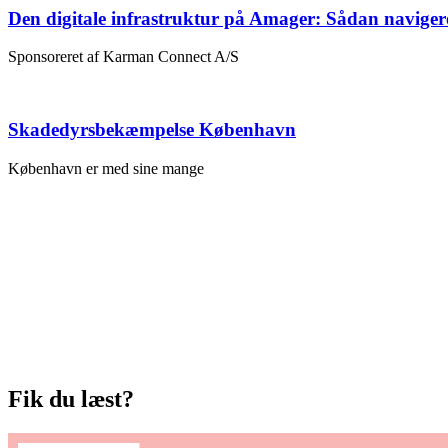
Den digitale infrastruktur på Amager: Sådan naviger
Sponsoreret af Karman Connect A/S
Skadedyrsbekæmpelse København
København er med sine mange
Fik du læst?