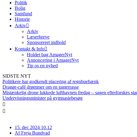
Politik
Bolig
Samfund
Historie
Arkiv
Arkiv
Læserbreve
Sponsoreret indhold
Kontakt & Info
Holdet bag AmagerNyt
Annoncering i AmagerNyt
Tip os en nyhed
SIDSTE NYT
Politikere har godkendt placering af regnbuebænk
Dragør-café drømmer om en tagterrasse
Mistænkelig drone lukkede lufthavnen fredag – sagen efterforskes sta
Undervisningsminister på gymnasiebesøg
15. dec 2024 10.12
Af
Freja Bundvad