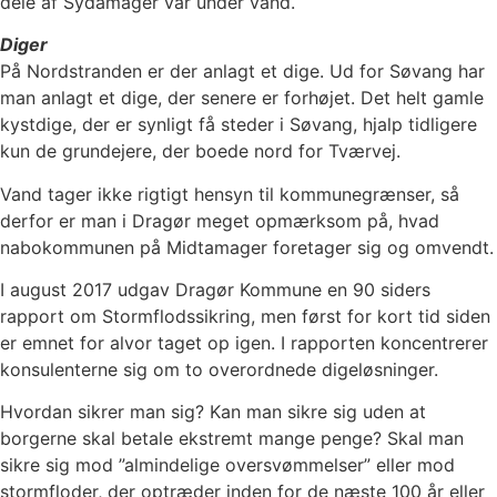
dele af Sydamager var under vand.
Diger
På Nordstranden er der anlagt et dige. Ud for Søvang har
man anlagt et dige, der senere er forhøjet. Det helt gamle
kystdige, der er synligt få steder i Søvang, hjalp tidligere
kun de grundejere, der boede nord for Tværvej.
Vand tager ikke rigtigt hensyn til kommunegrænser, så
derfor er man i Dragør meget opmærksom på, hvad
nabokommunen på Midtamager foretager sig og omvendt.
I august 2017 udgav Dragør Kommune en 90 siders
rapport om Stormflodssikring, men først for kort tid siden
er emnet for alvor taget op igen. I rapporten koncentrerer
konsulenterne sig om to overordnede digeløsninger.
Hvordan sikrer man sig? Kan man sikre sig uden at
borgerne skal betale ekstremt mange penge? Skal man
sikre sig mod ”almindelige oversvømmelser” eller mod
stormfloder, der optræder inden for de næste 100 år eller