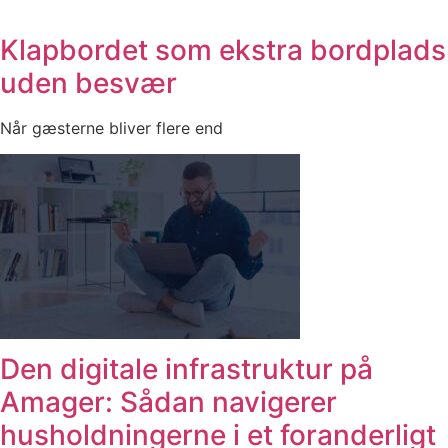
Klapbordet som ekstra bordplads
uden besvær
Når gæsterne bliver flere end
Den digitale infrastruktur på
Amager: Sådan navigerer
husholdningerne i et foranderligt