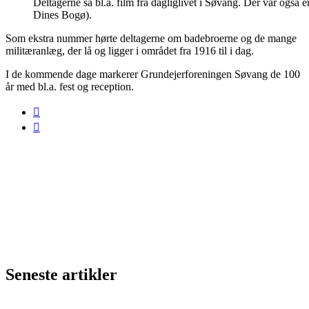
Deltagerne så bl.a. film fra dagliglivet i Søvang. Der var også e
Dines Bogø).
Som ekstra nummer hørte deltagerne om badebroerne og de mange
militæranlæg, der lå og ligger i området fra 1916 til i dag.
I de kommende dage markerer Grundejerforeningen Søvang de 100
år med bl.a. fest og reception.
Seneste artikler