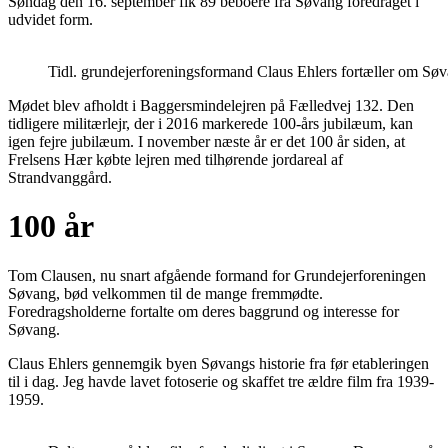
Søndag den 16. september fik 89 beboere fra Søvang foredraget i
udvidet form.
Tidl. grundejerforeningsformand Claus Ehlers fortæller om Sø
Mødet blev afholdt i Baggersmindelejren på Fælledvej 132. Den
tidligere militærlejr, der i 2016 markerede 100-års jubilæum, kan
igen fejre jubilæum. I november næste år er det 100 år siden, at
Frelsens Hær købte lejren med tilhørende jordareal af
Strandvanggård.
100 år
Tom Clausen, nu snart afgående formand for Grundejerforeningen
Søvang, bød velkommen til de mange fremmødte.
Foredragsholderne fortalte om deres baggrund og interesse for
Søvang.
Claus Ehlers gennemgik byen Søvangs historie fra før etableringen
til i dag. Jeg havde lavet fotoserie og skaffet tre ældre film fra 1939-
1959.