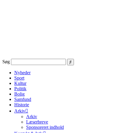
Videre
til
indhold
Søg
Nyheder
Sport
Kultur
Politik
Bolig
Samfund
Historie
Arkiv
Arkiv
Læserbreve
Sponsoreret indhold