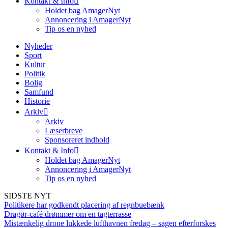
Kontakt & Info
Holdet bag AmagerNyt
Annoncering i AmagerNyt
Tip os en nyhed
Nyheder
Sport
Kultur
Politik
Bolig
Samfund
Historie
Arkiv
Arkiv
Læserbreve
Sponsoreret indhold
Kontakt & Info
Holdet bag AmagerNyt
Annoncering i AmagerNyt
Tip os en nyhed
SIDSTE NYT
Politikere har godkendt placering af regnbuebænk
Dragør-café drømmer om en tagterrasse
Mistænkelig drone lukkede lufthavnen fredag – sagen efterforskes