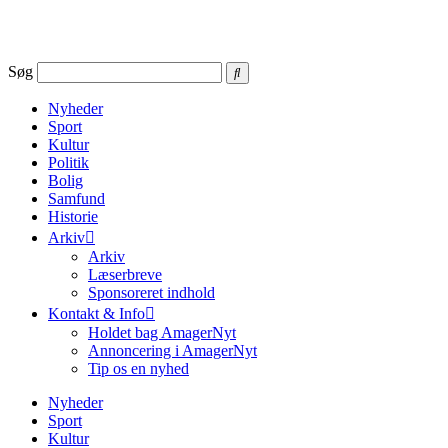
Videre
til
indhold
Søg
Nyheder
Sport
Kultur
Politik
Bolig
Samfund
Historie
Arkiv
Arkiv
Læserbreve
Sponsoreret indhold
Kontakt & Info
Holdet bag AmagerNyt
Annoncering i AmagerNyt
Tip os en nyhed
Nyheder
Sport
Kultur