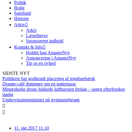
Politik
Bolig
Samfund
Historie
Arkiv
Arkiv
Læserbreve
Sponsoreret indhold
Kontakt & Info
Holdet bag AmagerNyt
Annoncering i AmagerNyt
Tip os en nyhed
SIDSTE NYT
Politikere har godkendt placering af regnbuebænk
Dragør-café drømmer om en tagterrasse
Mistænkelig drone lukkede lufthavnen fredag – sagen efterforskes
stadig
Undervisningsminister på gymnasiebesøg
11. okt 2017 11.10