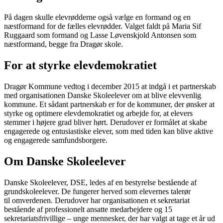
På dagen skulle elevrødderne også vælge en formand og en
næstformand for de fælles elevrødder. Valget faldt på Maria Sif
Ruggaard som formand og Lasse Løvenskjold Antonsen som
næstformand, begge fra Dragør skole.
For at styrke elevdemokratiet
Dragør Kommune vedtog i december 2015 at indgå i et partnerskab
med organisationen Danske Skoleelever om at blive elevvenlig
kommune. Et sådant partnerskab er for de kommuner, der ønsker at
styrke og optimere elevdemokratiet og arbejde for, at elevers
stemmer i højere grad bliver hørt. Derudover er formålet at skabe
engagerede og entusiastiske elever, som med tiden kan blive aktive
og engagerede samfundsborgere.
Om Danske Skoleelever
Danske Skoleelever, DSE, ledes af en bestyrelse bestående af
grundskoleelever. De fungerer herved som elevernes talerør
til omverdenen. Derudover har organisationen et sekretariat
bestående af professionelt ansatte medarbejdere og 15
sekretariatsfrivillige – unge mennesker, der har valgt at tage et år ud