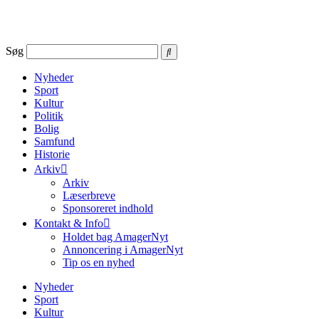
Videre
til
indhold
Søg
Nyheder
Sport
Kultur
Politik
Bolig
Samfund
Historie
Arkiv
Arkiv
Læserbreve
Sponsoreret indhold
Kontakt & Info
Holdet bag AmagerNyt
Annoncering i AmagerNyt
Tip os en nyhed
Nyheder
Sport
Kultur