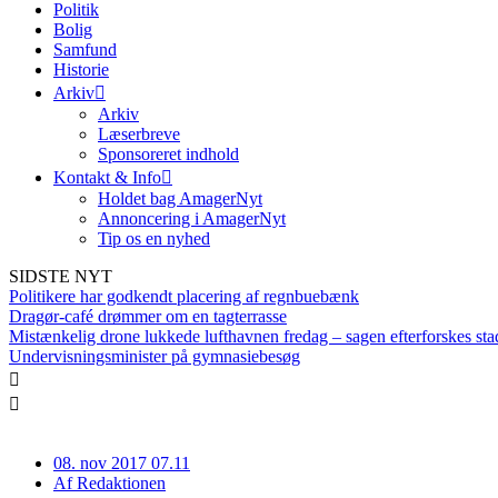
Politik
Bolig
Samfund
Historie
Arkiv
Arkiv
Læserbreve
Sponsoreret indhold
Kontakt & Info
Holdet bag AmagerNyt
Annoncering i AmagerNyt
Tip os en nyhed
SIDSTE NYT
Politikere har godkendt placering af regnbuebænk
Dragør-café drømmer om en tagterrasse
Mistænkelig drone lukkede lufthavnen fredag – sagen efterforskes sta
Undervisningsminister på gymnasiebesøg
08. nov 2017 07.11
Af
Redaktionen