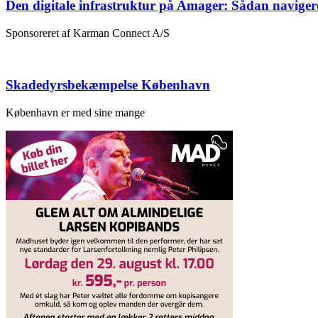
Den digitale infrastruktur på Amager: Sådan naviger
Sponsoreret af Karman Connect A/S
Skadedyrsbekæmpelse København
København er med sine mange