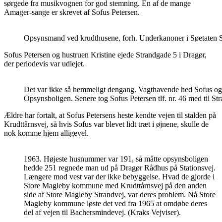
sørgede fra musikvognen for god stemning. En af de mange
Amager-sange er skrevet af Sofus Petersen.
Opsynsmand ved krudthusene, forh. Underkanoner i Søetaten S
Sofus Petersen og hustruen Kristine ejede Strandgade 5 i Dragør,
der periodevis var udlejet.
Det var ikke så hemmeligt dengang. Vagthavende hed Sofus og 
Opsynsboligen. Senere tog Sofus Petersen tlf. nr. 46 med til St
Ældre har fortalt, at Sofus Petersens heste kendte vejen til stalden på
Krudttårnsvej, så hvis Sofus var blevet lidt træt i øjnene, skulle de
nok komme hjem alligevel.
1963. Højeste husnummer var 191, så måtte opsynsboligen
hedde 251 regnede man ud på Dragør Rådhus på Stationsvej.
Længere mod vest var der ikke bebyggelse. Hvad de gjorde i
Store Magleby kommune med Krudttårnsvej på den anden
side af Store Magleby Strandvej, var deres problem. Nå Store
Magleby kommune løste det ved fra 1965 at omdøbe deres
del af vejen til Bachersmindevej. (Kraks Vejviser).