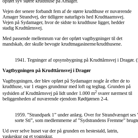
opført syv større krudthuse på Amager.
Vejen der senere forbandt fem af de større krudthuse er nuværende
Amager Strandvej, der tidligere naturligvis hed Krudttaarnsvej.
Vejen på Sydamager, hvor de sidste to krudthuse ligger, hedder
stadig Krudttårnsvej.
Med passende mellemrum var der opført vagtbygninger til det
mandskab, der skulle bevogte krudtmagasinerne/krudthusene.
1941. Tegninger af opsynsbygning på Krudttårnsvej i Dragør. 
Vagtbygningen på Krudttårnsvej i Dragør
Vagtbygningen, der blev opført på Sydamager nogle år efter de to
krudthuse, var 1 etages grundmur med loft og tegltag. Grunden på
2
sydsiden af Krudttårnsvej på lidt under 1.000 m
svarer nærmest til
beliggenheden af nuværende ejendom Rødtjørnen 2-4.
1959. ”Strandpark 1” under anlæg. Over for Strandvænget ses
sorte Sti”, som medlemmerne af ”Sydstrandens Fremme” brugte, 
Ud over selve huset var der på grunden en hestestald, latrin,
vaskeskur og et vognskur.