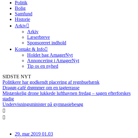
Politik
Bolig
Samfund
Historie
Arkiv
Arkiv
Læserbreve
Sponsoreret indhold
Kontakt & Info
Holdet bag AmagerNyt
Annoncering i AmagerNyt
Tip os en nyhed
SIDSTE NYT
Politikere har godkendt placering af regnbuebænk
Dragør-café drømmer om en tagterrasse
Mistænkelig drone lukkede lufthavnen fredag – sagen efterforskes
stadig
Undervisningsminister på gymnasiebesøg
29. mar 2019 01.03