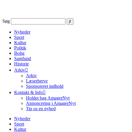
Videre
til
indhold
Søg
Nyheder
Sport
Kultur
Politik
Bolig
Samfund
Historie
Arkiv
Arkiv
Læserbreve
Sponsoreret indhold
Kontakt & Info
Holdet bag AmagerNyt
Annoncering i AmagerNyt
Tip os en nyhed
Nyheder
Sport
Kultur