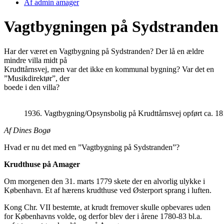
Af
admin amager
Vagtbygningen på Sydstranden
Har der været en Vagtbygning på Sydstranden? Der lå en ældre
mindre villa midt på
Krudttårnsvej, men var det ikke en kommunal bygning? Var det en
”Musikdirektør”, der
boede i den villa?
1936. Vagtbygning/Opsynsbolig på Krudttårnsvej opført ca. 18
Af Dines Bogø
Hvad er nu det med en ”Vagtbygning på Sydstranden”?
Krudthuse på Amager
Om morgenen den 31. marts 1779 skete der en alvorlig ulykke i
København. Et af hærens krudthuse ved Østerport sprang i luften.
Kong Chr. VII bestemte, at krudt fremover skulle opbevares uden
for Københavns volde, og derfor blev der i årene 1780-83 bl.a.