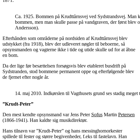
1871.
Ca. 1925. Bommen på Krudttårnsvej ved Sydstrandsvej. Man kun
bommen, men man skulle passe på vandgraven, der først blev opf
Andersson).
Efterhånden som områderne på nordsiden af Krudttårnsvej blev
udstykket (fra 1918), blev der udleveret nøgler til beboerne, så
opsynsmanden og vagterne ikke i tide og utide skulle ud for at åbne
en bom.
Da der lige før besættelsen forsøgsvis blev etableret busdrift på
Sydstranden, stod bommene permanent oppe og efterfølgende blev
de fjernet efter nogle år.
14. maj 2010. Indkørslen til Vagthusets grund ses stadig meget 
”Krudt-Peter”
Den mest kendte opsynsmand var Jens Peter
Sofus
Martin
Petersen
(1866-1941). Han kaldte sig musikdirektør.
Hans tilnavn var ”Krudt-Peter” og hans messinghornorkester
spillede til fester og større begivenheder, f.eks til fastelavn. Han