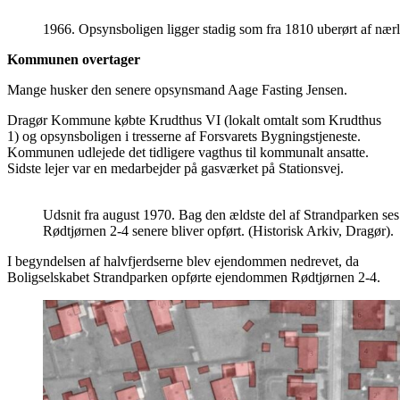
1966. Opsynsboligen ligger stadig som fra 1810 uberørt af næ
Kommunen overtager
Mange husker den senere opsynsmand Aage Fasting Jensen.
Dragør Kommune købte Krudthus VI (lokalt omtalt som Krudthus
1) og opsynsboligen i tresserne af Forsvarets Bygningstjeneste.
Kommunen udlejede det tidligere vagthus til kommunalt ansatte.
Sidste lejer var en medarbejder på gasværket på Stationsvej.
Udsnit fra august 1970. Bag den ældste del af Strandparken ses 
Rødtjørnen 2-4 senere bliver opført. (Historisk Arkiv, Dragør).
I begyndelsen af halvfjerdserne blev ejendommen nedrevet, da
Boligselskabet Strandparken opførte ejendommen Rødtjørnen 2-4.