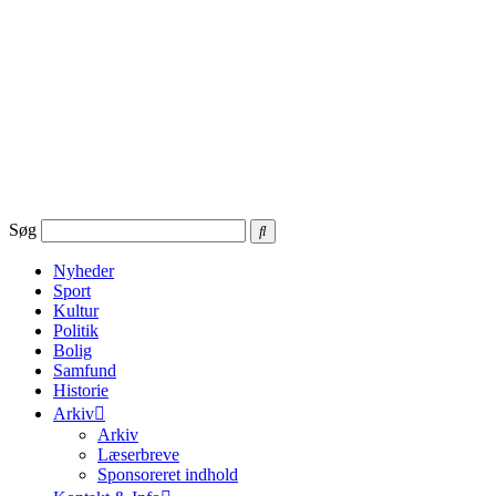
Videre
til
indhold
Søg
Nyheder
Sport
Kultur
Politik
Bolig
Samfund
Historie
Arkiv
Arkiv
Læserbreve
Sponsoreret indhold