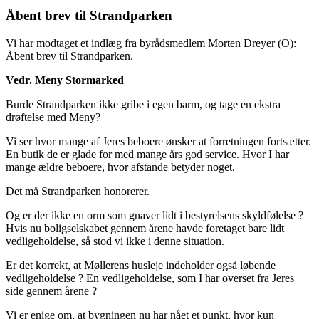
Åbent brev til Strandparken
Vi har modtaget et indlæg fra byrådsmedlem Morten Dreyer (O):
Åbent brev til Strandparken.
Vedr. Meny Stormarked
Burde Strandparken ikke gribe i egen barm, og tage en ekstra
drøftelse med Meny?
Vi ser hvor mange af Jeres beboere ønsker at forretningen fortsætter.
En butik de er glade for med mange års god service. Hvor I har
mange ældre beboere, hvor afstande betyder noget.
Det må Strandparken honorerer.
Og er der ikke en orm som gnaver lidt i bestyrelsens skyldfølelse ?
Hvis nu boligselskabet gennem årene havde foretaget bare lidt
vedligeholdelse, så stod vi ikke i denne situation.
Er det korrekt, at Møllerens husleje indeholder også løbende
vedligeholdelse ? En vedligeholdelse, som I har overset fra Jeres
side gennem årene ?
Vi er enige om, at bygningen nu har nået et punkt, hvor kun