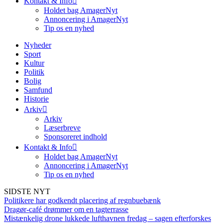
Kontakt & Info
Holdet bag AmagerNyt
Annoncering i AmagerNyt
Tip os en nyhed
Nyheder
Sport
Kultur
Politik
Bolig
Samfund
Historie
Arkiv
Arkiv
Læserbreve
Sponsoreret indhold
Kontakt & Info
Holdet bag AmagerNyt
Annoncering i AmagerNyt
Tip os en nyhed
SIDSTE NYT
Politikere har godkendt placering af regnbuebænk
Dragør-café drømmer om en tagterrasse
Mistænkelig drone lukkede lufthavnen fredag – sagen efterforskes