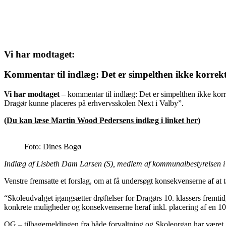
Vi har modtaget:
Kommentar til indlæg: Det er simpelthen ikke korrekt
Vi har modtaget
– kommentar til indlæg: Det er simpelthen ikke korr
Dragør kunne placeres på erhvervsskolen Next i Valby”.
(
Du kan læse Martin Wood Pedersens indlæg i linket her
)
Foto: Dines Bogø
Indlæg af Lisbeth Dam Larsen (S), medlem af kommunalbestyrelsen 
Venstre fremsatte et forslag, om at få undersøgt konsekvenserne af at
“Skoleudvalget igangsætter drøftelser for Dragørs 10. klassers fremtid
konkrete muligheder og konsekvenserne heraf inkl. placering af en 10
OG – tilbagemeldingen fra både forvaltning og Skoleorgan har været, at