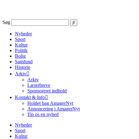
Videre
til
indhold
Søg
Nyheder
Sport
Kultur
Politik
Bolig
Samfund
Historie
Arkiv
Arkiv
Læserbreve
Sponsoreret indhold
Kontakt & Info
Holdet bag AmagerNyt
Annoncering i AmagerNyt
Tip os en nyhed
Nyheder
Sport
Kultur