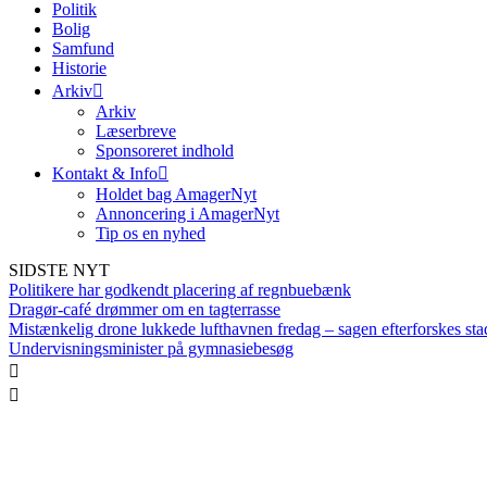
Politik
Bolig
Samfund
Historie
Arkiv
Arkiv
Læserbreve
Sponsoreret indhold
Kontakt & Info
Holdet bag AmagerNyt
Annoncering i AmagerNyt
Tip os en nyhed
SIDSTE NYT
Politikere har godkendt placering af regnbuebænk
Dragør-café drømmer om en tagterrasse
Mistænkelig drone lukkede lufthavnen fredag – sagen efterforskes sta
Undervisningsminister på gymnasiebesøg