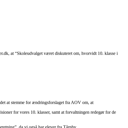
.dk, at “Skoleudvalget været diskuteret om, hvorvidt 10. klasse i
tedet at stemme for ændringsforslaget fra AOV om, at
sioner for vores 10. klasser, samt at forvaltningen redegør for de
rretning”, da vi også har elever fra Tårnby.