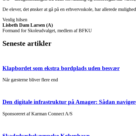
De elever, det ønsker at gå på en erhvervsskole, har allerede mulighed
Venlig hilsen
Lisbeth Dam Larsen (A)
Formand for Skoleudvalget, medlem af BFKU
Seneste artikler
Klapbordet som ekstra bordplads uden besvær
Når gæsterne bliver flere end
Den digitale infrastruktur på Amager: Sådan naviger
Sponsoreret af Karman Connect A/S
Skadedyrsbekæmpelse København