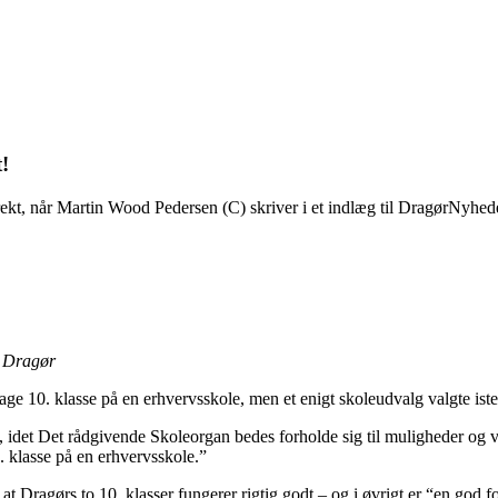
!
ekt, når Martin Wood Pedersen (C) skriver i et indlæg til DragørNyheder
i Dragør
 tage 10. klasse på en erhvervsskole, men et enigt skoleudvalg valgte is
, idet Det rådgivende Skoleorgan bedes forholde sig til muligheder og vi
. klasse på en erhvervsskole.”
 Dragørs to 10. klasser fungerer rigtig godt – og i øvrigt er “en god fo