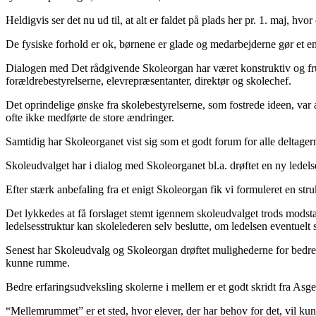
Heldigvis ser det nu ud til, at alt er faldet på plads her pr. 1. maj, h
De fysiske forhold er ok, børnene er glade og medarbejderne gør et enorm
Dialogen med Det rådgivende Skoleorgan har været konstruktiv og frugt
forældrebestyrelserne, elevrepræsentanter, direktør og skolechef.
Det oprindelige ønske fra skolebestyrelserne, som fostrede ideen, var a
ofte ikke medførte de store ændringer.
Samtidig har Skoleorganet vist sig som et godt forum for alle deltagerne
Skoleudvalget har i dialog med Skoleorganet bl.a. drøftet en ny ledel
Efter stærk anbefaling fra et enigt Skoleorgan fik vi formuleret en st
Det lykkedes at få forslaget stemt igennem skoleudvalget trods modst
ledelsesstruktur kan skolelederen selv beslutte, om ledelsen eventuel
Senest har Skoleudvalg og Skoleorgan drøftet mulighederne for bedre 
kunne rumme.
Bedre erfaringsudveksling skolerne i mellem er et godt skridt fra Asg
“Mellemrummet” er et sted, hvor elever, der har behov for det, vil kunne