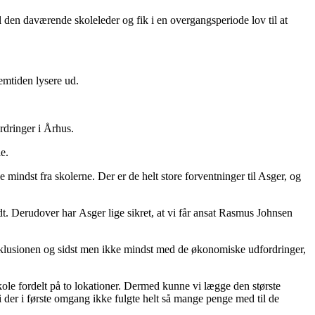
il den daværende skoleleder og fik i en overgangsperiode lov til at
emtiden lysere ud.
ordringer i Århus.
e.
e mindst fra skolerne. Der er de helt store forventninger til Asger, og
dt. Derudover har Asger lige sikret, at vi får ansat Rasmus Johnsen
inklusionen og sidst men ikke mindst med de økonomiske udfordringer,
kole fordelt på to lokationer. Dermed kunne vi lægge den største
i der i første omgang ikke fulgte helt så mange penge med til de