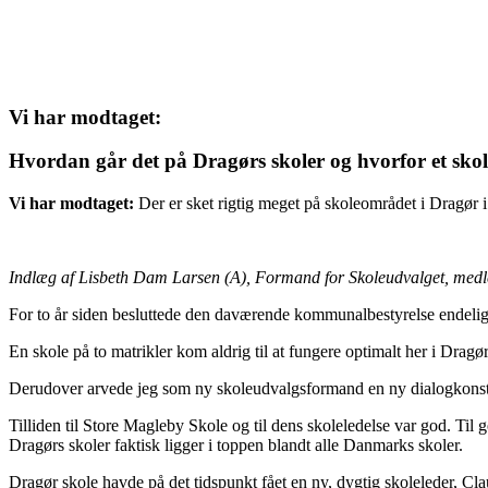
Vi har modtaget:
Hvordan går det på Dragørs skoler og hvorfor et sko
Vi har modtaget:
Der er sket rigtig meget på skoleområdet i Dragør i 
Indlæg af Lisbeth Dam Larsen (A), Formand for Skoleudvalget, me
For to år siden besluttede den daværende kommunalbestyrelse endelig
En skole på to matrikler kom aldrig til at fungere optimalt her i Dragø
Derudover arvede jeg som ny skoleudvalgsformand en ny dialogkonstr
Tilliden til Store Magleby Skole og til dens skoleledelse var god. Til 
Dragørs skoler faktisk ligger i toppen blandt alle Danmarks skoler.
Dragør skole havde på det tidspunkt fået en ny, dygtig skoleleder, Cla