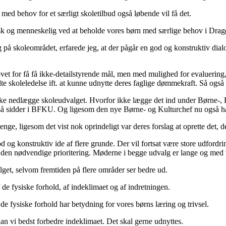
ed behov for et særligt skoletilbud også løbende vil få det.
isk og menneskelig ved at beholde vores børn med særlige behov i Dragø
 på skoleområdet, erfarede jeg, at der pågår en god og konstruktiv 
t for få få ikke-detailstyrende mål, men med mulighed for evaluering, 
te skoleledelse ift. at kunne udnytte deres faglige dømmekraft. Så også 
 ikke nedlægge skoleudvalget. Hvorfor ikke lægge det ind under Børne-
så sidder i BFKU. Og ligesom den nye Børne- og Kulturchef nu også har
nge, ligesom det vist nok oprindeligt var deres forslag at oprette det,
d og konstruktiv ide af flere grunde. Der vil fortsat være store udford
den nødvendige prioritering. Møderne i begge udvalg er lange og med v
lget, selvom fremtiden på flere områder ser bedre ud.
f de fysiske forhold, af indeklimaet og af indretningen.
 de fysiske forhold har betydning for vores børns læring og trivsel.
rdan vi bedst forbedre indeklimaet. Det skal gerne udnyttes.