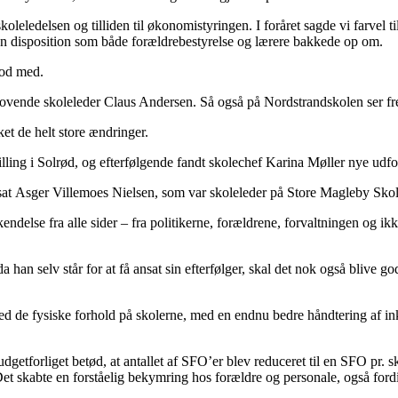
oleledelsen og tilliden til økonomistyringen. I foråret sagde vi farvel t
en disposition som både forældrebestyrelse og lærere bakkede op om.
tod med.
 lovende skoleleder Claus Andersen. Så også på Nordstrandskolen ser fr
et de helt store ændringer.
tilling i Solrød, og efterfølgende fandt skolechef Karina Møller nye udf
nsat Asger Villemoes Nielsen, som var skoleleder på Store Magleby Skol
kendelse fra alle sider – fra politikerne, forældrene, forvaltningen og ikk
an selv står for at få ansat sin efterfølger, skal det nok også blive go
med de fysiske forhold på skolerne, med en endnu bedre håndtering af 
etforliget betød, at antallet af SFO’er blev reduceret til en SFO pr. s
Det skabte en forståelig bekymring hos forældre og personale, også ford