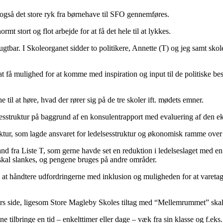
vor også det store ryk fra børnehave til SFO gennemføres.
t stort og flot arbejde for at få det hele til at lykkes.
bar. I Skoleorganet sidder to politikere, Annette (T) og jeg samt skol
t få mulighed for at komme med inspiration og input til de politiske bes
 til at høre, hvad der rører sig på de tre skoler ift. mødets emner.
sesstruktur på baggrund af en konsulentrapport med evaluering af den eks
ruktur, som lagde ansvaret for ledelsesstruktur og økonomisk ramme over 
and fra Liste T, som gerne havde set en reduktion i ledelseslaget med 
t skal slankes, og pengene bruges på andre områder.
at håndtere udfordringerne med inklusion og muligheden for at varetage
ers side, ligesom Store Magleby Skoles tiltag med “Mellemrummet” skal u
 tilbringe en tid – enkelttimer eller dage – væk fra sin klasse og f.eks.