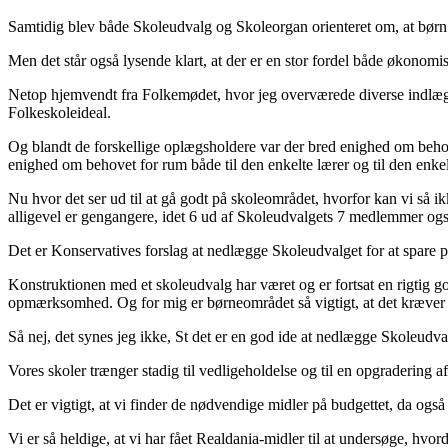
Samtidig blev både Skoleudvalg og Skoleorgan orienteret om, at børn m
Men det står også lysende klart, at der er en stor fordel både økonom
Netop hjemvendt fra Folkemødet, hvor jeg overværede diverse indlæg
Folkeskoleideal.
Og blandt de forskellige oplægsholdere var der bred enighed om behove
enighed om behovet for rum både til den enkelte lærer og til den enkel
Nu hvor det ser ud til at gå godt på skoleområdet, hvorfor kan vi så
alligevel er gengangere, idet 6 ud af Skoleudvalgets 7 medlemmer og
Det er Konservatives forslag at nedlægge Skoleudvalget for at spare pe
Konstruktionen med et skoleudvalg har været og er fortsat en rigtig go
opmærksomhed. Og for mig er børneområdet så vigtigt, at det kræver 
Så nej, det synes jeg ikke, St det er en god ide at nedlægge Skoleudva
Vores skoler trænger stadig til vedligeholdelse og til en opgradering a
Det er vigtigt, at vi finder de nødvendige midler på budgettet, da også
Vi er så heldige, at vi har fået Realdania-midler til at undersøge, hvo