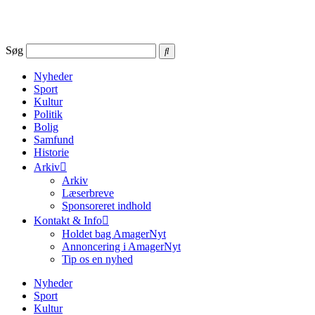
Videre
til
indhold
Søg
Nyheder
Sport
Kultur
Politik
Bolig
Samfund
Historie
Arkiv
Arkiv
Læserbreve
Sponsoreret indhold
Kontakt & Info
Holdet bag AmagerNyt
Annoncering i AmagerNyt
Tip os en nyhed
Nyheder
Sport
Kultur