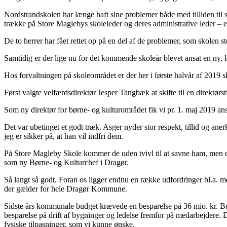
Nordstrandskolen har længe haft sine problemer både med tilliden til sk
trække på Store Maglebys skoleleder og deres administrative leder – 
De to herrer har fået rettet op på en del af de problemer, som skolen s
Samtidig er der lige nu for det kommende skoleår blevet ansat en ny,
Hos forvaltningen på skoleområdet er der her i første halvår af 2019 sk
Først valgte velfærdsdirektør Jesper Tangbæk at skifte til en direktørs
Som ny direktør for børne- og kulturområdet fik vi pr. 1. maj 2019 a
Det var ubetinget et godt træk. Asger nyder stor respekt, tillid og aner
jeg er sikker på, at han vil indfri dem.
På Store Magleby Skole kommer de uden tvivl til at savne ham, men da h
som ny Børne- og Kulturchef i Dragør.
Så langt så godt. Foran os ligger endnu en række udfordringer bl.a. 
der gælder for hele Dragør Kommune.
Sidste års kommunale budget krævede en besparelse på 36 mio. kr. Budg
besparelse på drift af bygninger og ledelse fremfor på medarbejdere. 
fysiske tilpasninger, som vi kunne ønske.