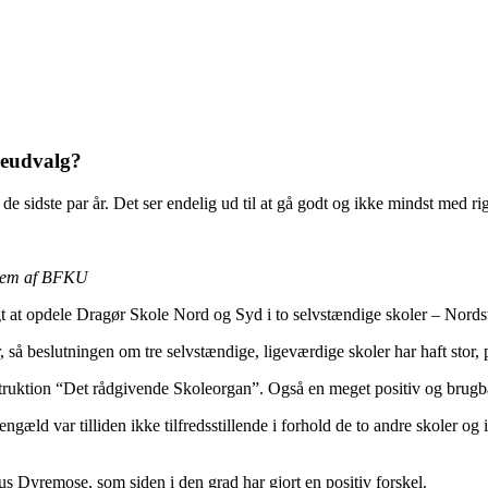
leudvalg?
de sidste par år. Det ser endelig ud til at gå godt og ikke mindst med rig
dlem af BFKU
t at opdele Dragør Skole Nord og Syd i to selvstændige skoler – Nord
r, så beslutningen om tre selvstændige, ligeværdige skoler har haft stor, 
uktion “Det rådgivende Skoleorgan”. Også en meget positiv og brugba
gengæld var tilliden ikke tilfredsstillende i forhold de to andre skoler 
us Dyremose, som siden i den grad har gjort en positiv forskel.