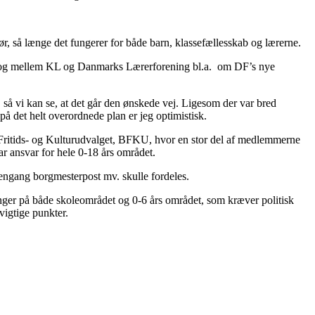
r, så længe det fungerer for både barn, klassefællesskab og lærerne.
dialog mellem KL og Danmarks Lærerforening bl.a. om DF’s nye
så vi kan se, at det går den ønskede vej. Ligesom der var bred
på det helt overordnede plan er jeg optimistisk.
, Fritids- og Kulturudvalget, BFKU, hvor en stor del af medlemmerne
 ansvar for hele 0-18 års området.
 dengang borgmesterpost mv. skulle fordeles.
ringer på både skoleområdet og 0-6 års området, som kræver politisk
igtige punkter.