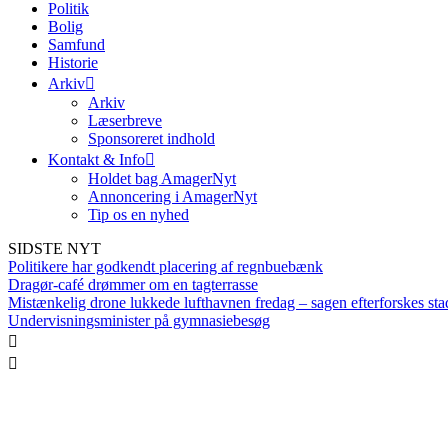
Politik
Bolig
Samfund
Historie
Arkiv
Arkiv
Læserbreve
Sponsoreret indhold
Kontakt & Info
Holdet bag AmagerNyt
Annoncering i AmagerNyt
Tip os en nyhed
SIDSTE NYT
Politikere har godkendt placering af regnbuebænk
Dragør-café drømmer om en tagterrasse
Mistænkelig drone lukkede lufthavnen fredag – sagen efterforskes sta
Undervisningsminister på gymnasiebesøg