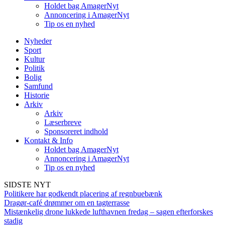
Holdet bag AmagerNyt
Annoncering i AmagerNyt
Tip os en nyhed
Nyheder
Sport
Kultur
Politik
Bolig
Samfund
Historie
Arkiv
Arkiv
Læserbreve
Sponsoreret indhold
Kontakt & Info
Holdet bag AmagerNyt
Annoncering i AmagerNyt
Tip os en nyhed
SIDSTE NYT
Politikere har godkendt placering af regnbuebænk
Dragør-café drømmer om en tagterrasse
Mistænkelig drone lukkede lufthavnen fredag – sagen efterforskes
stadig