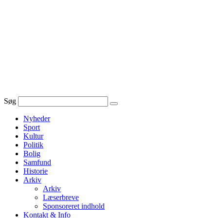
Videre
til
indhold
Søg
Nyheder
Sport
Kultur
Politik
Bolig
Samfund
Historie
Arkiv
Arkiv
Læserbreve
Sponsoreret indhold
Kontakt & Info