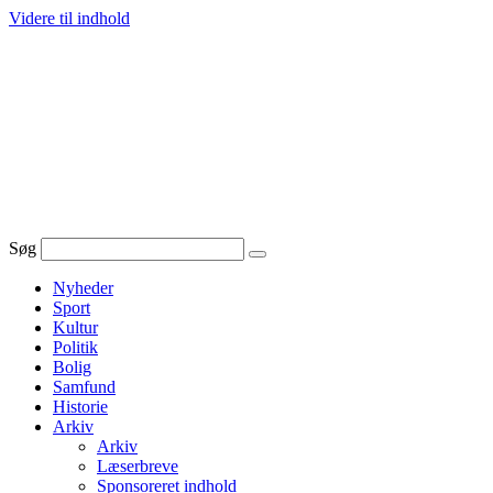
Videre til indhold
Søg
Nyheder
Sport
Kultur
Politik
Bolig
Samfund
Historie
Arkiv
Arkiv
Læserbreve
Sponsoreret indhold