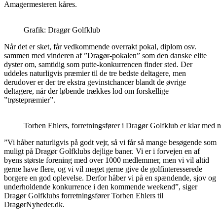
Amagermesteren kåres.
Grafik: Dragør Golfklub
Når det er sket, får vedkommende overrakt pokal, diplom osv.
sammen med vinderen af ”Dragør-pokalen” som den danske elite
dyster om, samtidig som putte-konkurrencen finder sted. Der
uddeles naturligvis præmier til de tre bedste deltagere, men
derudover er der tre ekstra gevinstchancer blandt de øvrige
deltagere, når der løbende trækkes lod om forskellige
”trøstepræmier”.
Torben Ehlers, forretningsfører i Dragør Golfklub er klar med
”Vi håber naturligvis på godt vejr, så vi får så mange besøgende som
muligt på Dragør Golfklubs dejlige baner. Vi er i forvejen en af
byens største forening med over 1000 medlemmer, men vi vil altid
gerne have flere, og vi vil meget gerne give de golfinteresserede
borgere en god oplevelse. Derfor håber vi på en spændende, sjov og
underholdende konkurrence i den kommende weekend”, siger
Dragør Golfklubs forretningsfører Torben Ehlers til
DragørNyheder.dk.