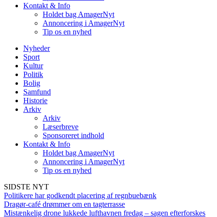
Kontakt & Info
Holdet bag AmagerNyt
Annoncering i AmagerNyt
Tip os en nyhed
Nyheder
Sport
Kultur
Politik
Bolig
Samfund
Historie
Arkiv
Arkiv
Læserbreve
Sponsoreret indhold
Kontakt & Info
Holdet bag AmagerNyt
Annoncering i AmagerNyt
Tip os en nyhed
SIDSTE NYT
Politikere har godkendt placering af regnbuebænk
Dragør-café drømmer om en tagterrasse
Mistænkelig drone lukkede lufthavnen fredag – sagen efterforskes