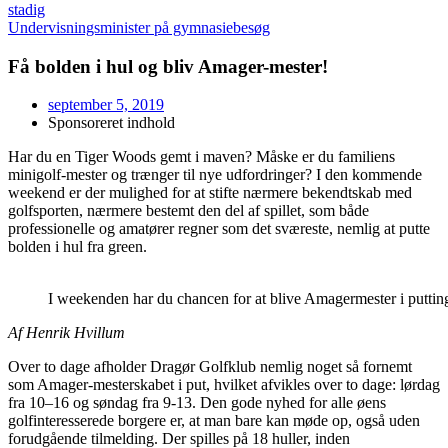
stadig
Undervisningsminister på gymnasiebesøg
Få bolden i hul og bliv Amager-mester!
september 5, 2019
Sponsoreret indhold
Har du en Tiger Woods gemt i maven? Måske er du familiens
minigolf-mester og trænger til nye udfordringer? I den kommende
weekend er der mulighed for at stifte nærmere bekendtskab med
golfsporten, nærmere bestemt den del af spillet, som både
professionelle og amatører regner som det sværeste, nemlig at putte
bolden i hul fra green.
I weekenden har du chancen for at blive Amagermester i putting.
Af Henrik Hvillum
Over to dage afholder Dragør Golfklub nemlig noget så fornemt
som Amager-mesterskabet i put, hvilket afvikles over to dage: lørdag
fra 10–16 og søndag fra 9-13. Den gode nyhed for alle øens
golfinteresserede borgere er, at man bare kan møde op, også uden
forudgående tilmelding. Der spilles på 18 huller, inden