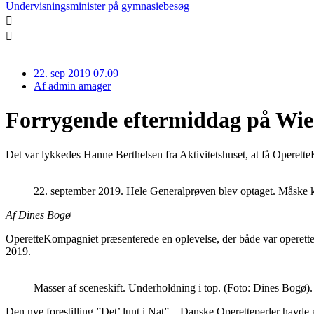
Undervisningsminister på gymnasiebesøg
22. sep 2019 07.09
Af
admin amager
Forrygende eftermiddag på Wi
Det var lykkedes Hanne Berthelsen fra Aktivitetshuset, at få Operett
22. september 2019. Hele Generalprøven blev optaget. Måske ka
Af Dines Bogø
OperetteKompagniet præsenterede en oplevelse, der både var operette
2019.
Masser af sceneskift. Underholdning i top. (Foto: Dines Bogø).
Den nye forestilling ”Det’ lunt i Nat” – Danske Operetteperler havde 