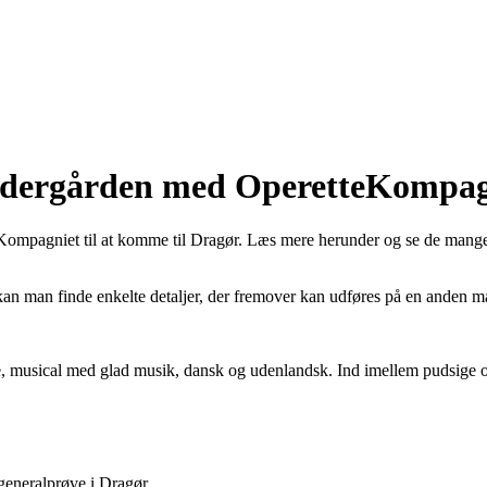
edergården med OperetteKompag
eKompagniet til at komme til Dragør. Læs mere herunder og se de mange 
n man finde enkelte detaljer, der fremover kan udføres på en anden m
, musical med glad musik, dansk og udenlandsk. Ind imellem pudsige og
generalprøve i Dragør.