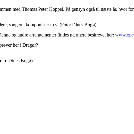
sammen med Thomas Peter Koppel. På gensyn også til næste år, hvor for
illere, sangere, komponister m.v. (Foto: Dines Bogø).
 Denne og andre arrangementer findes nærmere beskrevet her:
www.oper
prøver her i Dragør?
Foto: Dines Bogø).