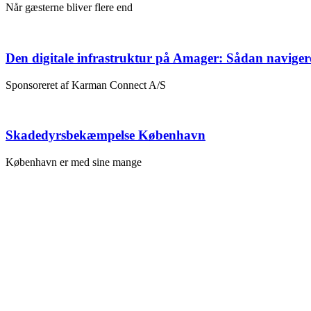
Når gæsterne bliver flere end
Den digitale infrastruktur på Amager: Sådan naviger
Sponsoreret af Karman Connect A/S
Skadedyrsbekæmpelse København
København er med sine mange