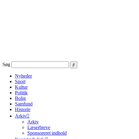
Videre
til
indhold
Søg
Nyheder
Sport
Kultur
Politik
Bolig
Samfund
Historie
Arkiv
Arkiv
Læserbreve
Sponsoreret indhold