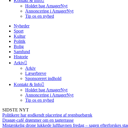
Kontakt & Info
Holdet bag AmagerNyt
Annoncering i AmagerNyt
Tip os en nyhed
Nyheder
Sport
Kultur
Politik
Bolig
Samfund
Historie
Arkiv
Arkiv
Læserbreve
Sponsoreret indhold
Kontakt & Info
Holdet bag AmagerNyt
Annoncering i AmagerNyt
Tip os en nyhed
SIDSTE NYT
Politikere har godkendt placering af regnbuebænk
Dragør-café drømmer om en tagterrasse
Mistænkelig drone lukkede lufthavnen fredag – sagen efterforskes sta