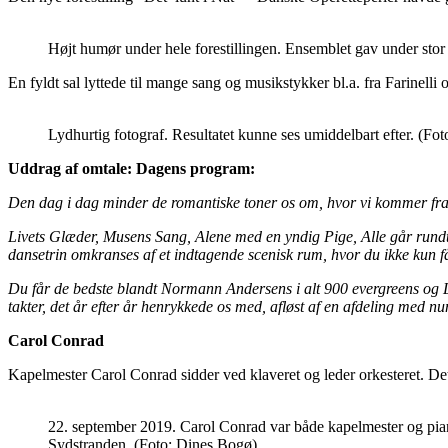
Højt humør under hele forestillingen. Ensemblet gav under stor
En fyldt sal lyttede til mange sang og musikstykker bl.a. fra Farin
Lydhurtig fotograf. Resultatet kunne ses umiddelbart efter. (Fo
Uddrag af omtale: Dagens program:
Den dag i dag minder de romantiske toner os om, hvor vi kommer fra
Livets Glæder, Musens Sang, Alene med en yndig Pige, Alle går rund
dansetrin omkranses af et indtagende scenisk rum, hvor du ikke kun f
Du får de bedste blandt Normann Andersens i alt 900 evergreens og L
takter, det år efter år henrykkede os med, afløst af en afdeling med n
Carol Conrad
Kapelmester Carol Conrad sidder ved klaveret og leder orkesteret. Det 
22. september 2019. Carol Conrad var både kapelmester og piani
Sydstranden, (Foto: Dines Bogø).