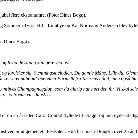
 jubel flere ekstranumre. (Foto: Dines Bogø).
elli og Sommer i Tyrol. H.C. Lumbye og Kai Normann Andersen blev hyl
to: Dines Bogø).
 og hvad de stadig kan gøre ved os.
t og forelsker sig, Stemningsmelodien, Du gamle Måne, Lille du, Gle
år serveret national-operetten Farinelli fra Reesens hånd, men også h
umbyes Champagnegalop, som du aldrig har hørt den før. Vi skal selvf
umre, vi troede var dansk …
er nu 25 år siden Carol Conrad flyttede til Dragør og hun nyder stadig 
st ved arrangementet i Festsalen. Hun har boet i Dragør i over 25 år. 