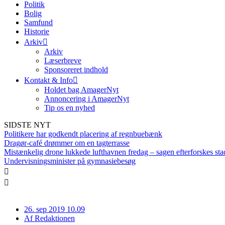
Politik
Bolig
Samfund
Historie
Arkiv
Arkiv
Læserbreve
Sponsoreret indhold
Kontakt & Info
Holdet bag AmagerNyt
Annoncering i AmagerNyt
Tip os en nyhed
SIDSTE NYT
Politikere har godkendt placering af regnbuebænk
Dragør-café drømmer om en tagterrasse
Mistænkelig drone lukkede lufthavnen fredag – sagen efterforskes sta
Undervisningsminister på gymnasiebesøg
26. sep 2019 10.09
Af
Redaktionen