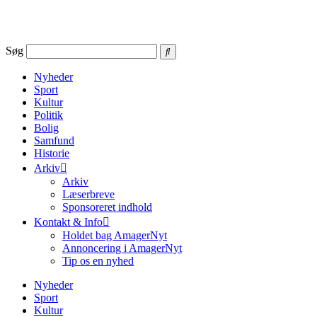
Videre
til
indhold
Søg
Nyheder
Sport
Kultur
Politik
Bolig
Samfund
Historie
Arkiv
Arkiv
Læserbreve
Sponsoreret indhold
Kontakt & Info
Holdet bag AmagerNyt
Annoncering i AmagerNyt
Tip os en nyhed
Nyheder
Sport
Kultur