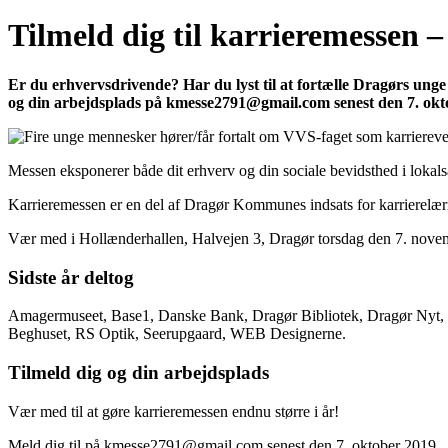
Tilmeld dig til karrieremessen 
Er du erhvervsdrivende? Har du lyst til at fortælle Dragørs un
og din arbejdsplads på kmesse2791@gmail.com senest den 7. okt
Messen eksponerer både dit erhverv og din sociale bevidsthed i lokalsa
Karrieremessen er en del af Dragør Kommunes indsats for karrierelæri
Vær med i Hollænderhallen, Halvejen 3, Dragør torsdag den 7. nove
Sidste år deltog
Amagermuseet, Base1, Danske Bank, Dragør Bibliotek, Dragør Nyt, D
Beghuset, RS Optik, Seerupgaard, WEB Designerne.
Tilmeld dig og din arbejdsplads
Vær med til at gøre karrieremessen endnu større i år!
Meld dig til på kmesse2791@gmail.com senest den 7. oktober 2019.