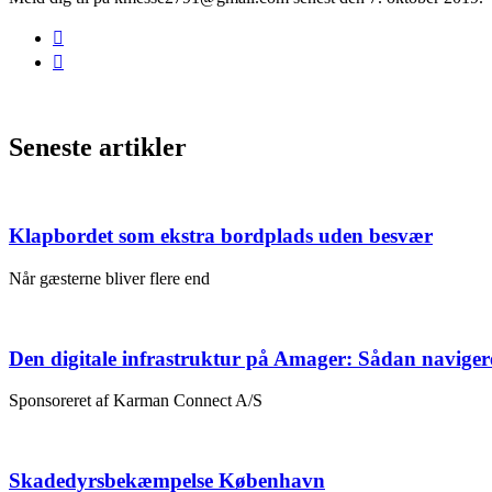
Seneste artikler
Klapbordet som ekstra bordplads uden besvær
Når gæsterne bliver flere end
Den digitale infrastruktur på Amager: Sådan naviger
Sponsoreret af Karman Connect A/S
Skadedyrsbekæmpelse København