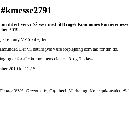
– #kmesse2791
ge om dit erhverv? Så vær med til Dragør Kommunes karrieremesse 
ober 2019.
mfundet. Der vil naturligvis være forplejning som tak for din tid.
ng og er for alle kommunens elever i 8. og 9. klasse.
mber 2019 kl. 12-15.
ragør VVS, Greenmatic, Grønbech Marketing, Konceptkonsulent/Sally o