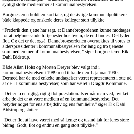
synligt stolte medlemmer af kommunalbestyrelsen.
Borgmesteren holdt en kort tale, og de øvrige kommunalpolitikere
både klappede og ønskede deres kolleger stort tillykke.
”Frederik den sjette har sagt, at Dannebrogordenen kunne modtages
for at belønne sande fortjenester hos hvem, de end findes. Det lyder
flot. Og det er det også. Dannebrogsordenen overrækkes til vores to
alderspræsidenter i kommunalbestyrelsen for lang og tro tjeneste
som medlemmer af kommunalbestyrelsen,” siger borgmesteren Eik
Dahl Bidstrup.
Både Allan Holst og Morten Dreyer blev valgt ind i
kommunalbestyrelsen i 1989 med tiltræde den 1. januar 1990.
Dermed har de med enkelte undtagelser været repræsenteret i otte ud
af de 11 kommunalbestyrelser, som har været i Dragør Kommune.
”Det er jo en rigtig, rigtig flot præstation. Især når man ved, hvilket
arbejde det er at være medlem af en kommunalbestyrelse. Det
betyder noget for ens arbejdsliv og ens familieliv,” siger Eik Dahl
Bidstrup og slutter:
”Det er flot at have været med så længe og tusind tak for jeres store
bidrag. Godt, flot og endnu en gang stort tillykke.”