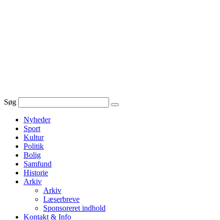
Videre
til
indhold
Søg
Nyheder
Sport
Kultur
Politik
Bolig
Samfund
Historie
Arkiv
Arkiv
Læserbreve
Sponsoreret indhold
Kontakt & Info