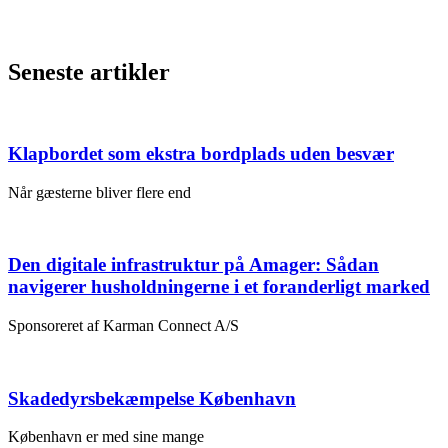
Seneste artikler
Klapbordet som ekstra bordplads uden besvær
Når gæsterne bliver flere end
Den digitale infrastruktur på Amager: Sådan
navigerer husholdningerne i et foranderligt marked
Sponsoreret af Karman Connect A/S
Skadedyrsbekæmpelse København
København er med sine mange