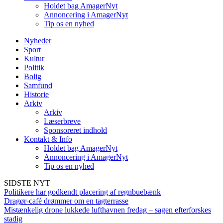
Holdet bag AmagerNyt
Annoncering i AmagerNyt
Tip os en nyhed
Nyheder
Sport
Kultur
Politik
Bolig
Samfund
Historie
Arkiv
Arkiv
Læserbreve
Sponsoreret indhold
Kontakt & Info
Holdet bag AmagerNyt
Annoncering i AmagerNyt
Tip os en nyhed
SIDSTE NYT
Politikere har godkendt placering af regnbuebænk
Dragør-café drømmer om en tagterrasse
Mistænkelig drone lukkede lufthavnen fredag – sagen efterforskes
stadig