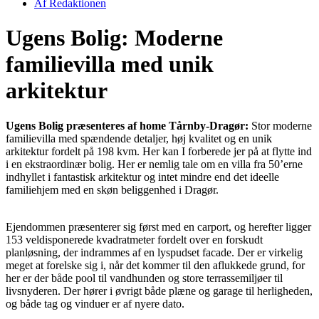
Af
Redaktionen
Ugens Bolig: Moderne
familievilla med unik
arkitektur
Ugens Bolig præsenteres af home Tårnby-Dragør:
Stor moderne
familievilla med spændende detaljer, høj kvalitet og en unik
arkitektur fordelt på 198 kvm. Her kan I forberede jer på at flytte ind
i en ekstraordinær bolig. Her er nemlig tale om en villa fra 50’erne
indhyllet i fantastisk arkitektur og intet mindre end det ideelle
familiehjem med en skøn beliggenhed i Dragør.
Ejendommen præsenterer sig først med en carport, og herefter ligger
153 veldisponerede kvadratmeter fordelt over en forskudt
planløsning, der indrammes af en lyspudset facade. Der er virkelig
meget at forelske sig i, når det kommer til den aflukkede grund, for
her er der både pool til vandhunden og store terrassemiljøer til
livsnyderen. Der hører i øvrigt både plæne og garage til herligheden,
og både tag og vinduer er af nyere dato.