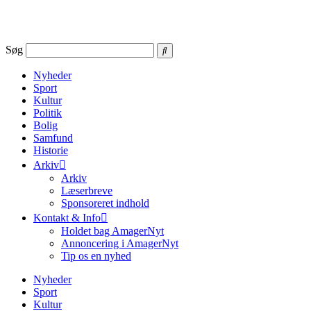
Videre
til
indhold
Søg
Nyheder
Sport
Kultur
Politik
Bolig
Samfund
Historie
Arkiv
Arkiv
Læserbreve
Sponsoreret indhold
Kontakt & Info
Holdet bag AmagerNyt
Annoncering i AmagerNyt
Tip os en nyhed
Nyheder
Sport
Kultur