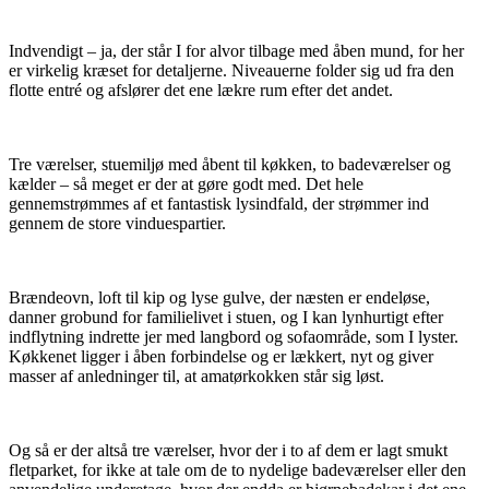
Indvendigt – ja, der står I for alvor tilbage med åben mund, for her
er virkelig kræset for detaljerne. Niveauerne folder sig ud fra den
flotte entré og afslører det ene lækre rum efter det andet.
Tre værelser, stuemiljø med åbent til køkken, to badeværelser og
kælder – så meget er der at gøre godt med. Det hele
gennemstrømmes af et fantastisk lysindfald, der strømmer ind
gennem de store vinduespartier.
Brændeovn, loft til kip og lyse gulve, der næsten er endeløse,
danner grobund for familielivet i stuen, og I kan lynhurtigt efter
indflytning indrette jer med langbord og sofaområde, som I lyster.
Køkkenet ligger i åben forbindelse og er lækkert, nyt og giver
masser af anledninger til, at amatørkokken står sig løst.
Og så er der altså tre værelser, hvor der i to af dem er lagt smukt
fletparket, for ikke at tale om de to nydelige badeværelser eller den