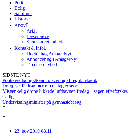
Politik
Bolig
Samfund
Historie
Arkiv
Arkiv
Læserbreve
Sponsoreret indhold
Kontakt & Info
Holdet bag AmagerNyt
Annoncering i AmagerNyt
Tip os en nyhed
SIDSTE NYT
Politikere har godkendt placering af regnbuebænk
Dragør-café drømmer om en tagterrasse
Mistænkelig drone lukkede lufthavnen fredag – sagen efterforskes
stadig
Undervisningsminister på gymnasiebesøg
23. nov 2019 08.11