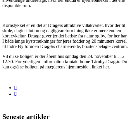
anvendelige underetage, hvor der endda er hjørnebadekar i det ene
disponible rum.
Kornstykket er en del af Dragørs attraktive villakvarter, hvor der til
skole, daginstitution og dagligvareforretning ikke er mere end en
kort cykeltur. Dragør giver jer det bedste fra natur og by, for her har
I både lange kyststrækninger for jeres fødder og 20 minutters kørsel
til Indre By foruden Dragørs charmerende, brostensbelagte centrum.
Vil du se boligen er der åbent hus søndag den 24. november kl. 12-
12.30. For yderligere information kontakt home Tårnby-Dragør. Du
kan også se boligen på
mæglerens hjemmeside i linket her.
Seneste artikler