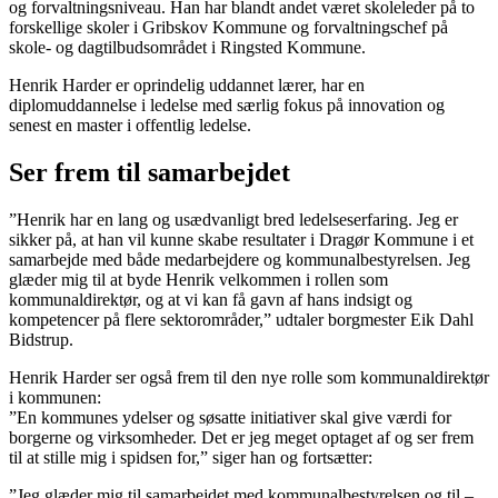
og forvaltningsniveau. Han har blandt andet været skoleleder på to
forskellige skoler i Gribskov Kommune og forvaltningschef på
skole- og dagtilbudsområdet i Ringsted Kommune.
Henrik Harder er oprindelig uddannet lærer, har en
diplomuddannelse i ledelse med særlig fokus på innovation og
senest en master i offentlig ledelse.
Ser frem til samarbejdet
”Henrik har en lang og usædvanligt bred ledelseserfaring. Jeg er
sikker på, at han vil kunne skabe resultater i Dragør Kommune i et
samarbejde med både medarbejdere og kommunalbestyrelsen. Jeg
glæder mig til at byde Henrik velkommen i rollen som
kommunaldirektør, og at vi kan få gavn af hans indsigt og
kompetencer på flere sektorområder,” udtaler borgmester Eik Dahl
Bidstrup.
Henrik Harder ser også frem til den nye rolle som kommunaldirektør
i kommunen:
”En kommunes ydelser og søsatte initiativer skal give værdi for
borgerne og virksomheder. Det er jeg meget optaget af og ser frem
til at stille mig i spidsen for,” siger han og fortsætter:
”Jeg glæder mig til samarbejdet med kommunalbestyrelsen og til –