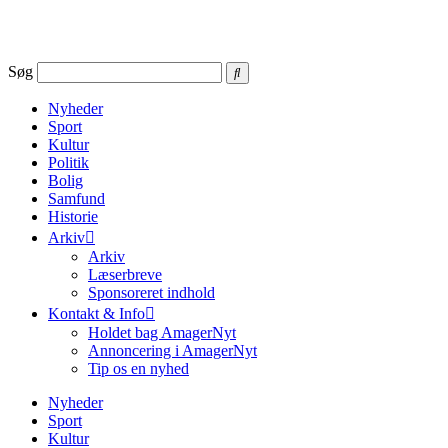
Videre
til
indhold
Søg
Nyheder
Sport
Kultur
Politik
Bolig
Samfund
Historie
Arkiv
Arkiv
Læserbreve
Sponsoreret indhold
Kontakt & Info
Holdet bag AmagerNyt
Annoncering i AmagerNyt
Tip os en nyhed
Nyheder
Sport
Kultur