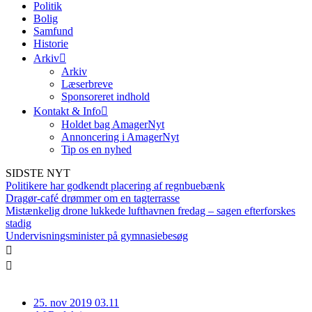
Politik
Bolig
Samfund
Historie
Arkiv
Arkiv
Læserbreve
Sponsoreret indhold
Kontakt & Info
Holdet bag AmagerNyt
Annoncering i AmagerNyt
Tip os en nyhed
SIDSTE NYT
Politikere har godkendt placering af regnbuebænk
Dragør-café drømmer om en tagterrasse
Mistænkelig drone lukkede lufthavnen fredag – sagen efterforskes
stadig
Undervisningsminister på gymnasiebesøg
25. nov 2019 03.11