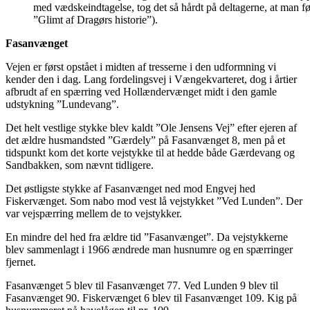
med vædskeindtagelse, tog det så hårdt på deltagerne, at man fø
”Glimt af Dragørs historie”).
Fasanvænget
Vejen er først opstået i midten af tresserne i den udformning vi
kender den i dag. Lang fordelingsvej i Vængekvarteret, dog i årtier
afbrudt af en spærring ved Hollændervænget midt i den gamle
udstykning ”Lundevang”.
Det helt vestlige stykke blev kaldt ”Ole Jensens Vej” efter ejeren af
det ældre husmandsted ”Gærdely” på Fasanvænget 8, men på et
tidspunkt kom det korte vejstykke til at hedde både Gærdevang og
Sandbakken, som nævnt tidligere.
Det østligste stykke af Fasanvænget ned mod Engvej hed
Fiskervænget. Som nabo mod vest lå vejstykket ”Ved Lunden”. Der
var vejspærring mellem de to vejstykker.
En mindre del hed fra ældre tid ”Fasanvænget”. Da vejstykkerne
blev sammenlagt i 1966 ændrede man husnumre og en spærringer
fjernet.
Fasanvænget 5 blev til Fasanvænget 77. Ved Lunden 9 blev til
Fasanvænget 90. Fiskervænget 6 blev til Fasanvænget 109. Kig på