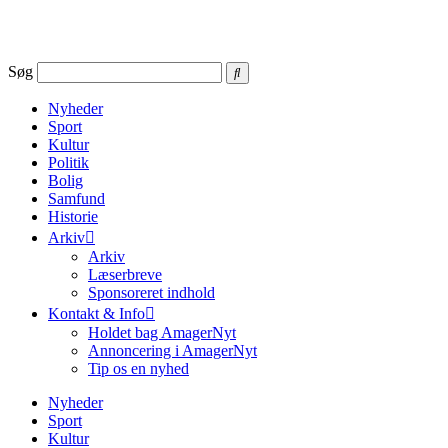
Videre
til
indhold
Søg
Nyheder
Sport
Kultur
Politik
Bolig
Samfund
Historie
Arkiv
Arkiv
Læserbreve
Sponsoreret indhold
Kontakt & Info
Holdet bag AmagerNyt
Annoncering i AmagerNyt
Tip os en nyhed
Nyheder
Sport
Kultur