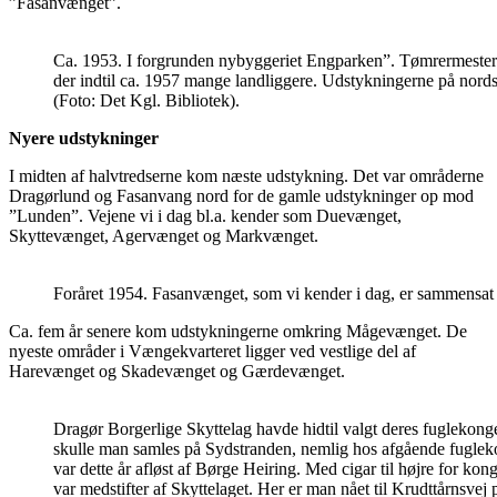
”Fasanvænget”.
Ca. 1953. I forgrunden nybyggeriet Engparken”. Tømrermester S
der indtil ca. 1957 mange landliggere. Udstykningerne på nordsi
(Foto: Det Kgl. Bibliotek).
Nyere udstykninger
I midten af halvtredserne kom næste udstykning. Det var områderne
Dragørlund og Fasanvang nord for de gamle udstykninger op mod
”Lunden”. Vejene vi i dag bl.a. kender som Duevænget,
Skyttevænget, Agervænget og Markvænget.
Foråret 1954. Fasanvænget, som vi kender i dag, er sammensat af
Ca. fem år senere kom udstykningerne omkring Mågevænget. De
nyeste områder i Vængekvarteret ligger ved vestlige del af
Harevænget og Skadevænget og Gærdevænget.
Dragør Borgerlige Skyttelag havde hidtil valgt deres fuglekong
skulle man samles på Sydstranden, nemlig hos afgående fugle
var dette år afløst af Børge Heiring. Med cigar til højre for k
var medstifter af Skyttelaget. Her er man nået til Krudttårnsve