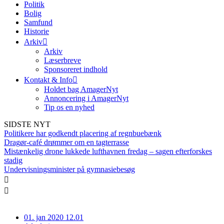
Politik
Bolig
Samfund
Historie
Arkiv
Arkiv
Læserbreve
Sponsoreret indhold
Kontakt & Info
Holdet bag AmagerNyt
Annoncering i AmagerNyt
Tip os en nyhed
SIDSTE NYT
Politikere har godkendt placering af regnbuebænk
Dragør-café drømmer om en tagterrasse
Mistænkelig drone lukkede lufthavnen fredag – sagen efterforskes
stadig
Undervisningsminister på gymnasiebesøg
01. jan 2020 12.01