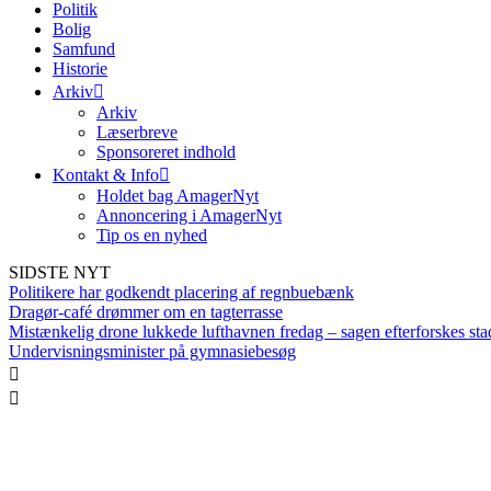
Politik
Bolig
Samfund
Historie
Arkiv
Arkiv
Læserbreve
Sponsoreret indhold
Kontakt & Info
Holdet bag AmagerNyt
Annoncering i AmagerNyt
Tip os en nyhed
SIDSTE NYT
Politikere har godkendt placering af regnbuebænk
Dragør-café drømmer om en tagterrasse
Mistænkelig drone lukkede lufthavnen fredag – sagen efterforskes sta
Undervisningsminister på gymnasiebesøg