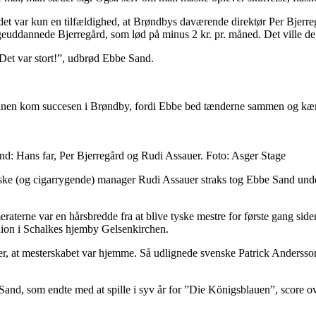
t var kun en tilfældighed, at Brøndbys daværende direktør Per Bjerreg
ægeuddannede Bjerregård, som lød på minus 2 kr. pr. måned. Det ville d
. Det var stort!”, udbrød Ebbe Sand.
gsbanen kom succesen i Brøndby, fordi Ebbe bed tænderne sammen og kæm
and: Hans far, Per Bjerregård og Rudi Assauer. Foto: Asger Stage
ke (og cigarrygende) manager Rudi Assauer straks tog Ebbe Sand under si
raterne var en hårsbredde fra at blive tyske mestre for første gang s
dion i Schalkes hjemby Gelsenkirchen.
, at mesterskabet var hjemme. Så udlignede svenske Patrick Andersson
e Sand, som endte med at spille i syv år for ”Die Königsblauen”, score