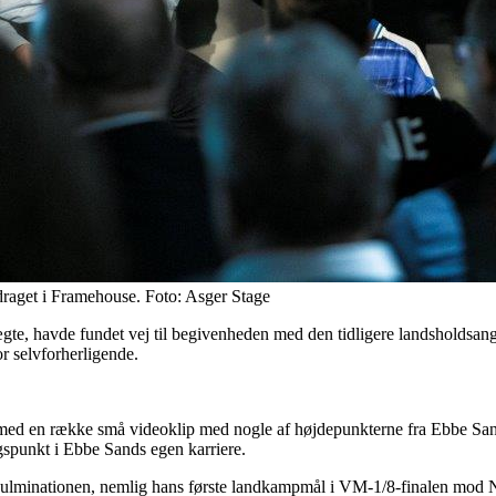
draget i Framehouse. Foto: Asger Stage
te, havde fundet vej til begivenheden med den tidligere landsholdsang
or selvforherligende.
t med en række små videoklip med nogle af højdepunkterne fra Ebbe Sands 
gspunkt i Ebbe Sands egen karriere.
d kulminationen, nemlig hans første landkampmål i VM-1/8-finalen mod