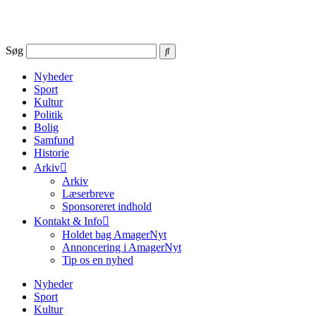
Videre
til
indhold
Søg
Nyheder
Sport
Kultur
Politik
Bolig
Samfund
Historie
Arkiv
Arkiv
Læserbreve
Sponsoreret indhold
Kontakt & Info
Holdet bag AmagerNyt
Annoncering i AmagerNyt
Tip os en nyhed
Nyheder
Sport
Kultur