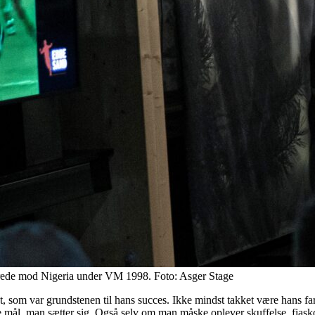
orede mod Nigeria under VM 1998. Foto: Asger Stage
, som var grundstenen til hans succes. Ikke mindst takket være hans fa
 de mål, man sætter sig. Også selv om man måske oplever skuffelse, fias