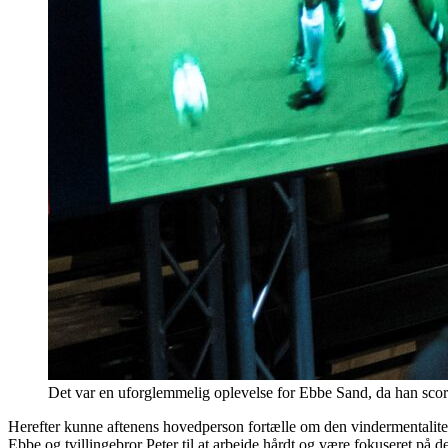
Det var en uforglemmelig oplevelse for Ebbe Sand, da han sc
Herefter kunne aftenens hovedperson fortælle om den vindermentalitet
Ebbe og tvillingebror Peter til at arbejde hårdt og være fokuseret på