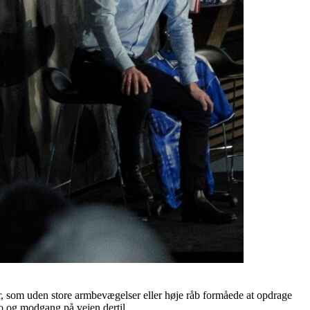
r, som uden store armbevægelser eller høje råb formåede at opdrage
ko og modgang på vejen dertil.