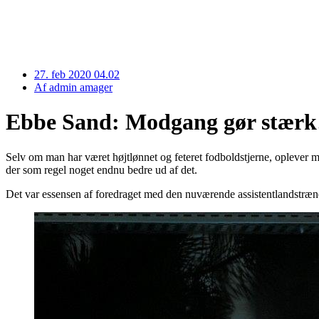
27. feb 2020 04.02
Af
admin amager
Ebbe Sand: Modgang gør stærk
Selv om man har været højtlønnet og feteret fodboldstjerne, oplever 
der som regel noget endnu bedre ud af det.
Det var essensen af foredraget med den nuværende assistentlandstræn