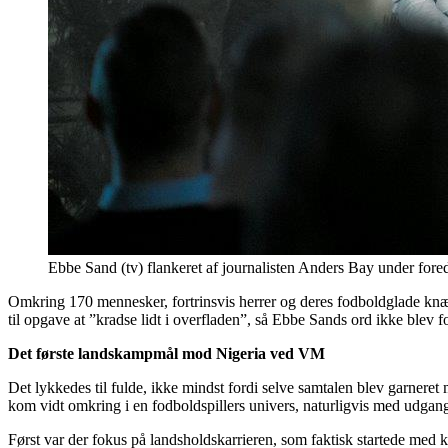
Ebbe Sand (tv) flankeret af journalisten Anders Bay under fore
Omkring 170 mennesker, fortrinsvis herrer og deres fodboldglade knæg
til opgave at ”kradse lidt i overfladen”, så Ebbe Sands ord ikke blev f
Det første landskampmål mod Nigeria ved VM
Det lykkedes til fulde, ikke mindst fordi selve samtalen blev garnere
kom vidt omkring i en fodboldspillers univers, naturligvis med udgan
Først var der fokus på landsholdskarrieren, som faktisk startede me