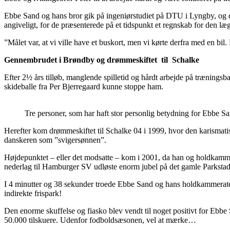
Ebbe Sand og hans bror gik på ingeniørstudiet på DTU i Lyngby, og de
angiveligt, for de præsenterede på et tidspunkt et regnskab for den l
”Målet var, at vi ville have et buskort, men vi kørte derfra med en bil
Gennembrudet i Brøndby og drømmeskiftet til Schalke
Efter 2½ års tilløb, manglende spilletid og hårdt arbejde på trænin
skideballe fra Per Bjerregaard kunne stoppe ham.
Tre personer, som har haft stor personlig betydning for Ebbe S
Herefter kom drømmeskiftet til Schalke 04 i 1999, hvor den karismatis
danskeren som ”svigersønnen”.
Højdepunktet – eller det modsatte – kom i 2001, da han og holdkamme
nederlag til Hamburger SV udløste enorm jubel på det gamle Parksta
I 4 minutter og 38 sekunder troede Ebbe Sand og hans holdkammerater
indirekte frispark!
Den enorme skuffelse og fiasko blev vendt til noget positivt for Ebb
50.000 tilskuere. Udenfor fodboldsæsonen, vel at mærke…