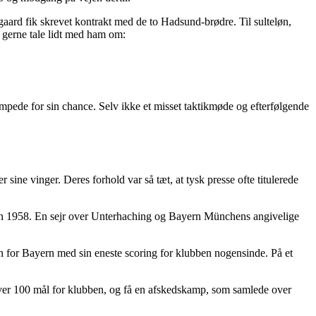
aard fik skrevet kontrakt med de to Hadsund-brødre. Til sulteløn,
e gerne tale lidt med ham om:
pede for sin chance. Selv ikke et misset taktikmøde og efterfølgende
ne vinger. Deres forhold var så tæt, at tysk presse ofte titulerede
iden 1958. En sejr over Unterhaching og Bayern Münchens angivelige
 for Bayern med sin eneste scoring for klubben nogensinde. På et
 over 100 mål for klubben, og få en afskedskamp, som samlede over