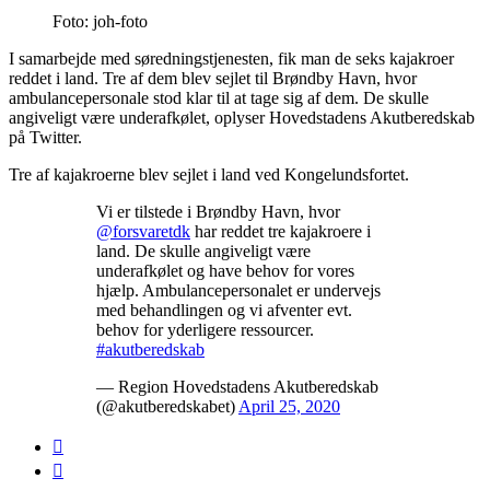
Foto: joh-foto
I samarbejde med søredningstjenesten, fik man de seks kajakroer
reddet i land. Tre af dem blev sejlet til Brøndby Havn, hvor
ambulancepersonale stod klar til at tage sig af dem. De skulle
angiveligt være underafkølet, oplyser Hovedstadens Akutberedskab
på Twitter.
Tre af kajakroerne blev sejlet i land ved Kongelundsfortet.
Vi er tilstede i Brøndby Havn, hvor
@forsvaretdk
har reddet tre kajakroere i
land. De skulle angiveligt være
underafkølet og have behov for vores
hjælp. Ambulancepersonalet er undervejs
med behandlingen og vi afventer evt.
behov for yderligere ressourcer.
#akutberedskab
— Region Hovedstadens Akutberedskab
(@akutberedskabet)
April 25, 2020