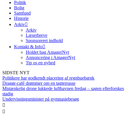
Politik
Bolig
Samfund
Historie
Arkiv
Arkiv
Læserbreve
Sponsoreret indhold
Kontakt & Info
Holdet bag AmagerNyt
Annoncering i AmagerNyt
Tip os en nyhed
SIDSTE NYT
Politikere har godkendt placering af regnbuebænk
Dragør-café drømmer om en tagterrasse
Mistænkelig drone lukkede lufthavnen fredag – sagen efterforskes
stadig
Undervisningsminister på gymnasiebesøg