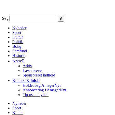
Videre
til
indhold
Søg
Nyheder
Sport
Kultur
Politik
Bolig
Samfund
Historie
Arkiv
Arkiv
Læserbreve
Sponsoreret indhold
Kontakt & Info
Holdet bag AmagerNyt
Annoncering i AmagerNyt
Tip os en nyhed
Nyheder
Sport
Kultur