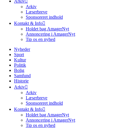
Arkiv
Arkiv
Læserbreve
Sponsoreret indhold
Kontakt & Info
Holdet bag AmagerNyt
Annoncering i AmagerNyt
Tip os en nyhed
Nyheder
Sport
Kultur
Politik
Bolig
Samfund
Historie
Arkiv
Arkiv
Læserbreve
Sponsoreret indhold
Kontakt & Info
Holdet bag AmagerNyt
Annoncering i AmagerNyt
Tip os en nyhed