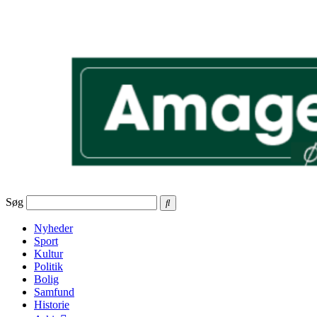
Videre
til
indhold
Søg
Nyheder
Sport
Kultur
Politik
Bolig
Samfund
Historie