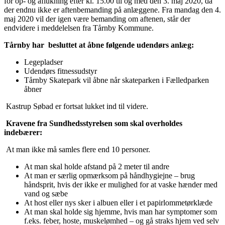
for op- og aflukning efter kl. 15.00 til og med den 3. maj 2020, da
der endnu ikke er aftenbemanding på anlæggene. Fra mandag den 4.
maj 2020 vil der igen være bemanding om aftenen, står der
endvidere i meddelelsen fra Tårnby Kommune.
Tårnby har besluttet at åbne følgende udendørs anlæg:
Legepladser
Udendørs fitnessudstyr
Tårnby Skatepark vil åbne når skateparken i Fælledparken
åbner
Kastrup Søbad er fortsat lukket ind til videre.
Kravene fra Sundhedsstyrelsen som skal overholdes
indebærer:
At man ikke må samles flere end 10 personer.
At man skal holde afstand på 2 meter til andre
At man er særlig opmærksom på håndhygiejne – brug
håndsprit, hvis der ikke er mulighed for at vaske hænder med
vand og sæbe
At host eller nys sker i albuen eller i et papirlommetørklæde
At man skal holde sig hjemme, hvis man har symptomer som
f.eks. feber, hoste, muskelømhed – og gå straks hjem ved selv