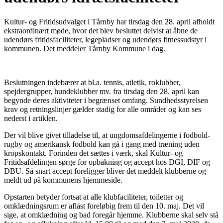
Kultur- og Fritidsudvalget i Tårnby har tirsdag den 28. april afholdt
ekstraordinært møde, hvor det blev besluttet delvist at åbne de
udendørs fritidsfaciliteter, legepladser og udendørs fitnessudstyr i
kommunen. Det meddeler Tårnby Kommune i dag.
Beslutningen indebærer at bl.a. tennis, atletik, roklubber,
spejdergrupper, hundeklubber mv. fra tirsdag den 28. april kan
begynde deres aktiviteter i begrænset omfang. Sundhedsstyrelsen
krav og retningslinjer gælder stadig for alle områder og kan ses
nederst i artiklen.
Der vil blive givet tilladelse til, at ungdomsafdelingerne i fodbold-
rugby og amerikansk fodbold kan gå i gang med træning uden
kropskontakt. Forinden det sættes i værk, skal Kultur- og
Fritidsafdelingen sørge for opbakning og accept hos DGI, DIF og
DBU. Så snart accept foreligger bliver det meddelt klubberne og
meldt ud på kommunens hjemmeside.
Opstarten betyder fortsat at alle klubfaciliteter, toiletter og
omklædningsrum er aflåst foreløbig frem til den 10. maj. Det vil
sige, at omklædning og bad foregår hjemme. Klubberne skal selv stå