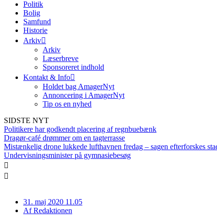
Politik
Bolig
Samfund
Historie
Arkiv
Arkiv
Læserbreve
Sponsoreret indhold
Kontakt & Info
Holdet bag AmagerNyt
Annoncering i AmagerNyt
Tip os en nyhed
SIDSTE NYT
Politikere har godkendt placering af regnbuebænk
Dragør-café drømmer om en tagterrasse
Mistænkelig drone lukkede lufthavnen fredag – sagen efterforskes sta
Undervisningsminister på gymnasiebesøg
31. maj 2020 11.05
Af
Redaktionen