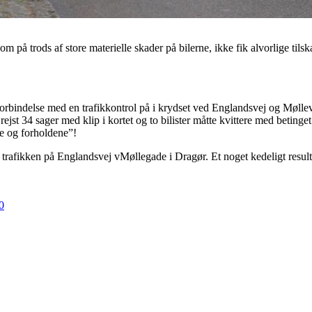
om på trods af store materielle skader på bilerne, ikke fik alvorlige til
 forbindelse med en trafikkontrol på i krydset ved Englandsvej og Møllev
er rejst 34 sager med klip i kortet og to bilister måtte kvittere med betin
rne og forholdene”!
i trafikken på Englandsvej vMøllegade i Dragør. Et noget kedeligt resulta
0