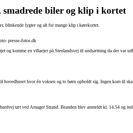
smadrede biler og klip i kortet
 blinkende lygter og alt for mange klip i kørekortet.
Foto: presse-fotos.dk
t og komme en villaejer på Stenlandsvej til undsætning da der var udb
ig til hovedhuset hvor én voksen og to børn opholdt sig. Ingen kom til 
Hagbardvej tæt ved Amager Strand. Branden blev anmeldt kl. 14.54 og i