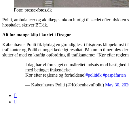
Foto: presse-fotos.dk
Politi, ambulancer og akutlæge ankom hurtigt til stedet efter ulykken s
hospitalet, skriver BT.dk.
Alt for mange klip i kortet i Dragør
Københavns Politi fik lørdag en grundig test i frisørens klippekunst i
trafikanter og Politi et noget kedeligt resultat. På kun to timer blev d
slutter af med en kraftig opfordring til trafikanterne: “Kør efter regle
I dag har vi foretaget en målrettet indsats mod hastighed 
med betinget frakendelse.
Kør efter reglerne og forholdene!
#politidk
#paspåfarten
— Københavns Politi (@KobenhavnPoliti)
May 30, 202