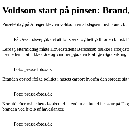
Voldsom start på pinsen: Brand, 
Pinselørdag på Amager blev en voldsom en af slagsen med brand, buler,
På Øresundsvej gik det alt for stærkt og helt galt for en billist. 
Lørdag eftermiddag måtte Hovedstadens Beredskab trække i arbejdstøje
nærheden til at lukke døre og vinduer pga. den kraftige røgudvikling.
Foto: presse-fotos.dk
Branden opstod ifølge politiet i husets carport hvorfra den spredte s
Foto: presse-fotos.dk
Kort tid efter måtte beredskabet ud til endnu en brand i et skur på 
branden ved hjælp af haveslanger.
Foto: presse-fotos.dk