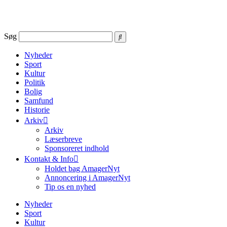
Videre
til
indhold
Søg
Nyheder
Sport
Kultur
Politik
Bolig
Samfund
Historie
Arkiv
Arkiv
Læserbreve
Sponsoreret indhold
Kontakt & Info
Holdet bag AmagerNyt
Annoncering i AmagerNyt
Tip os en nyhed
Nyheder
Sport
Kultur