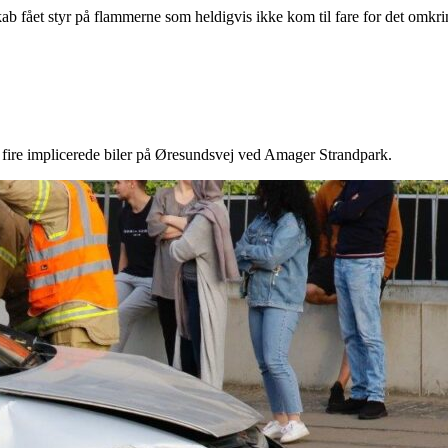
kab fået styr på flammerne som heldigvis ikke kom til fare for det omk
 fire implicerede biler på Øresundsvej ved Amager Strandpark.