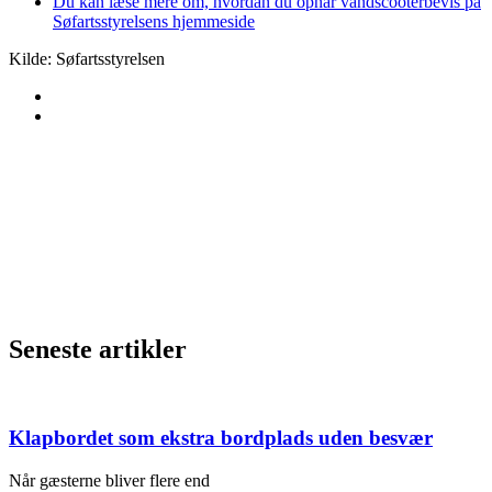
Du kan læse mere om, hvordan du opnår vandscooterbevis på
Søfartsstyrelsens hjemmeside
Kilde: Søfartsstyrelsen
Seneste artikler
Klapbordet som ekstra bordplads uden besvær
Når gæsterne bliver flere end