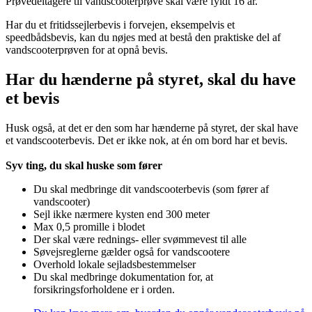
Prøvedeltagere til vandscooterprøve skal være fyldt 16 år.
Har du et fritidssejlerbevis i forvejen, eksempelvis et
speedbådsbevis, kan du nøjes med at bestå den praktiske del af
vandscooterprøven for at opnå bevis.
Har du hænderne på styret, skal du have
et bevis
Husk også, at det er den som har hænderne på styret, der skal have
et vandscooterbevis. Det er ikke nok, at én om bord har et bevis.
Syv ting, du skal huske som fører
Du skal medbringe dit vandscooterbevis (som fører af
vandscooter)
Sejl ikke nærmere kysten end 300 meter
Max 0,5 promille i blodet
Der skal være rednings- eller svømmevest til alle
Søvejsreglerne gælder også for vandscootere
Overhold lokale sejladsbestemmelser
Du skal medbringe dokumentation for, at
forsikringsforholdene er i orden.