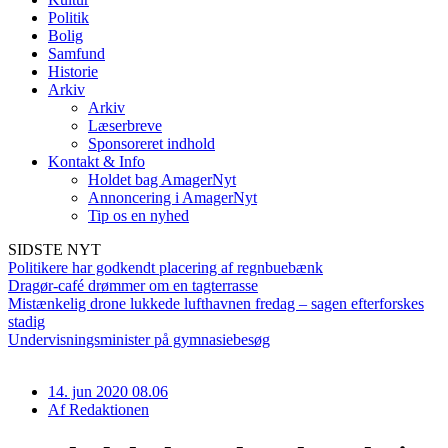
Politik
Bolig
Samfund
Historie
Arkiv
Arkiv
Læserbreve
Sponsoreret indhold
Kontakt & Info
Holdet bag AmagerNyt
Annoncering i AmagerNyt
Tip os en nyhed
SIDSTE NYT
Politikere har godkendt placering af regnbuebænk
Dragør-café drømmer om en tagterrasse
Mistænkelig drone lukkede lufthavnen fredag – sagen efterforskes
stadig
Undervisningsminister på gymnasiebesøg
14. jun 2020 08.06
Af
Redaktionen