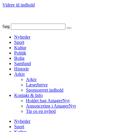
Videre til indhold
Søg
Nyheder
Sport
Kultur
Politik
Bolig
Samfund
Historie
Arkiv
Arkiv
Læserbreve
Sponsoreret indhold
Kontakt & Info
Holdet bag AmagerNyt
Annoncering i AmagerNyt
Tip os en nyhed
Nyheder
Sport
Kultur