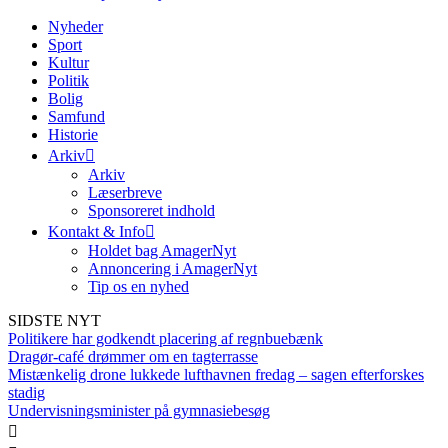
Nyheder
Sport
Kultur
Politik
Bolig
Samfund
Historie
Arkiv
Arkiv
Læserbreve
Sponsoreret indhold
Kontakt & Info
Holdet bag AmagerNyt
Annoncering i AmagerNyt
Tip os en nyhed
SIDSTE NYT
Politikere har godkendt placering af regnbuebænk
Dragør-café drømmer om en tagterrasse
Mistænkelig drone lukkede lufthavnen fredag – sagen efterforskes
stadig
Undervisningsminister på gymnasiebesøg