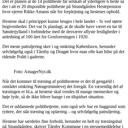
Det er planen at de 14 politiheste får selskab af yderligere 6 heste så
der i alt er 20 disponible politiheste på Strandgården Hestepension
hvor ejeren Rikke Amann står for forplejning og hestenes ophold.
Hestene skal i princippet kunne bruges i hele landet – fx ved større
begivenheder. Det var fx planlagt, at de skulle have været en tur til
Sønderjylland i forbindelse med de desværre aflyste festligheder i
anledning af 100 året for Genforeningen i 1920.
Det meste patruljering sker i og omkring København, herunder
selvfølgelig også i Tårnby og Dragør hvor man ofte kan hilse på det
ridende Politi i gaderne.
Foto: AmagerNyt.dk
Når det kommer til træning af politihestene er det til gengæld i
området omkring Nøragermindevej det foregår. En væsentlig del af
træningen er bl.a. at hestene skal vendes til mange mennesker og
høje lyde, så de ikke bliver bange i en tilspidset situation.
Det er uddannede politibetjente, som også selv har en baggrund som
ryttere, der står træning og oplæring – og selvfølgelig patruljering.
Hestene har særdeles fine forhold, herunder en helt ny træningshal
på Strandgården, skriver Tårnby Kommune i en pressemeddelelse i