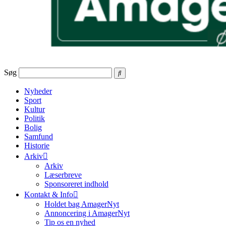
Søg
Nyheder
Sport
Kultur
Politik
Bolig
Samfund
Historie
Arkiv
Arkiv
Læserbreve
Sponsoreret indhold
Kontakt & Info
Holdet bag AmagerNyt
Annoncering i AmagerNyt
Tip os en nyhed