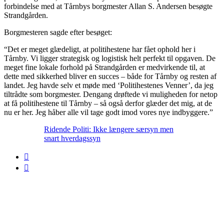
forbindelse med at Tårnbys borgmester Allan S. Andersen besøgte
Strandgården.
Borgmesteren sagde efter besøget:
“Det er meget glædeligt, at politihestene har fået ophold her i
Tårnby. Vi ligger strategisk og logistisk helt perfekt til opgaven. De
meget fine lokale forhold på Strandgården er medvirkende til, at
dette med sikkerhed bliver en succes – både for Tårnby og resten af
landet. Jeg havde selv et møde med ‘Politihestenes Venner’, da jeg
tiltrådte som borgmester. Dengang drøftede vi muligheden for netop
at få politihestene til Tårnby – så også derfor glæder det mig, at de
nu er her. Jeg håber alle vil tage godt imod vores nye indbyggere.”
Ridende Politi: Ikke længere særsyn men
snart hverdagssyn