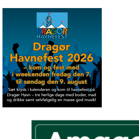
Videre
til
indhold