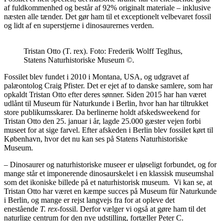
af fuldkommenhed og består af 92% originalt materiale – inklusive
næsten alle tænder. Det gør ham til et exceptionelt velbevaret fossil
og lidt af en superstjerne i dinosaurernes verden.
Tristan Otto (T. rex). Foto: Frederik Wolff Teglhus,
Statens Naturhistoriske Museum ©.
Fossilet blev fundet i 2010 i Montana, USA, og udgravet af
palæontolog Craig Pfister. Det er ejet af to danske samlere, som har
opkaldt Tristan Otto efter deres sønner. Siden 2015 har han været
udlånt til Museum für Naturkunde i Berlin, hvor han har tiltrukket
store publikumsskarer. Da berlinerne holdt afskedsweekend for
Tristan Otto den 25. januar i år, lagde 25.000 gæster vejen forbi
museet for at sige farvel. Efter afskeden i Berlin blev fossilet kørt til
København, hvor det nu kan ses på Statens Naturhistoriske
Museum.
– Dinosaurer og naturhistoriske museer er uløseligt forbundet, og for
mange står et imponerende dinosaurskelet i en klassisk museumshal
som det ikoniske billede på et naturhistorisk museum. Vi kan se, at
Tristan Otto har været en kæmpe succes på Museum für Naturkunde
i Berlin, og mange er rejst langvejs fra for at opleve det
enestående
T. rex
-fossil. Derfor vælger vi også at gøre ham til det
naturlige centrum for den nye udstilling, fortæller Peter C.