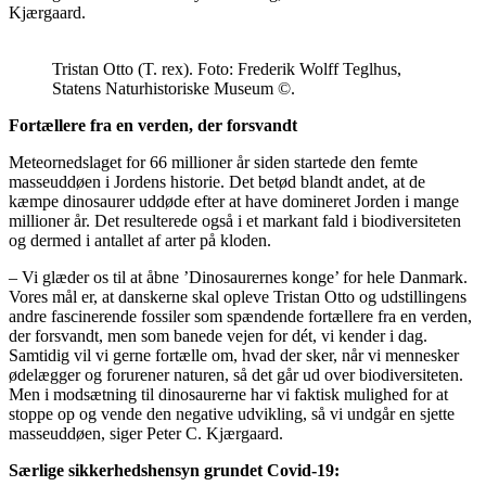
Kjærgaard.
Tristan Otto (T. rex). Foto: Frederik Wolff Teglhus,
Statens Naturhistoriske Museum ©.
Fortællere fra en verden, der forsvandt
Meteornedslaget for 66 millioner år siden startede den femte
masseuddøen i Jordens historie. Det betød blandt andet, at de
kæmpe dinosaurer uddøde efter at have domineret Jorden i mange
millioner år. Det resulterede også i et markant fald i biodiversiteten
og dermed i antallet af arter på kloden.
– Vi glæder os til at åbne ’Dinosaurernes konge’ for hele Danmark.
Vores mål er, at danskerne skal opleve Tristan Otto og udstillingens
andre fascinerende fossiler som spændende fortællere fra en verden,
der forsvandt, men som banede vejen for dét, vi kender i dag.
Samtidig vil vi gerne fortælle om, hvad der sker, når vi mennesker
ødelægger og forurener naturen, så det går ud over biodiversiteten.
Men i modsætning til dinosaurerne har vi faktisk mulighed for at
stoppe op og vende den negative udvikling, så vi undgår en sjette
masseuddøen, siger Peter C. Kjærgaard.
Særlige sikkerhedshensyn grundet Covid-19: