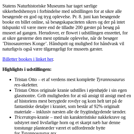
Statens Naturhistoriske Museums har taget særlige
sikkerhedshensyn i forbindelse med udstillingen for at sikre alle
besøgende en god og tryg oplevelse. Pr. 8. juni kan besøgende
booke en billet online, så besøgskapaciteten sikres og der på intet
tidspunkt vil være mere end de tilladte 200 gæster på besøg på
museet ad gangen. Herudover, er flowet i udstillingen ensrettet, for
at sikre gæsterne den mest optimale oplevelse, når de besøger
’Dinosaurernes Konge’. Håndsprit og mulighed for håndvask vil
naturligvis også være tilgængeligt for museets gæster.
Billetter bookes i linket her
.
Highlights i udstillingen:
Tristan Otto – et af verdens mest komplette
Tyrannosaurus
rex
-skeletter.
Tristan Ottos originale kranie udstilles i øjenhøjde i sin egen
glasmontre. Grib muligheden for at stå ansigt til ansigt med en
af historiens mest berygtede rovdyr og kom helt tæt på de
fantastiske detaljer i kraniet, som består af 92% originalt
materiale – inklusiv næsten alle de frygtindgydende tænder.
Triceratops-
kranie – med sin karakteristiske nakkekrave og
udstyret med livsfarlige horn og et skarpt næb har denne
tonstunge planteæder været et udfordrende bytte
for
Tyrannosaurus rex
.