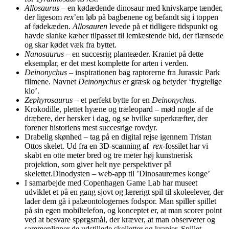
Allosaurus
– en kødædende dinosaur med knivskarpe tænder,
der ligesom
rex
’en løb på bagbenene og befandt sig i toppen
af fødekæden.
Allosauren
levede på et tidligere tidspunkt og
havde slanke kæber tilpasset til lemlæstende bid, der flænsede
og skar kødet væk fra byttet.
Nanosaurus
– en succesrig planteæder. Kraniet på dette
eksemplar, er det mest komplette for arten i verden.
Deinonychus
– inspirationen bag raptorerne fra Jurassic Park
filmene. Navnet
Deinonychus
er græsk og betyder ‘frygtelige
klo’.
Zephyrosaurus
– et perfekt bytte for en
Deinonychus
.
Krokodille, plettet hyæne og træleopard – mød nogle af de
dræbere, der hersker i dag, og se hvilke superkræfter, der
forener historiens mest succesrige rovdyr.
Drabelig skønhed – tag på en digital rejse igennem Tristan
Ottos skelet. Ud fra en 3D-scanning af
rex
-fossilet har vi
skabt en otte meter bred og tre meter høj kunstnerisk
projektion, som giver helt nye perspektiver på
skelettet.Dinodysten – web-app til ’Dinosaurernes konge’
I samarbejde med Copenhagen Game Lab har museet
udviklet et på en gang sjovt og lærerigt spil til skoleelever, der
lader dem gå i palæontologernes fodspor. Man spiller spillet
på sin egen mobiltelefon, og konceptet er, at man scorer point
ved at besvare spørgsmål, der kræver, at man observerer og
sammenligner de udstillede skelletter og kranier. Spillet