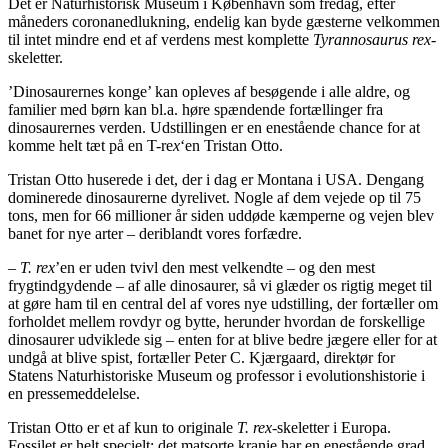
Det er Naturhistorisk Museum i København som fredag, efter
måneders coronanedlukning, endelig kan byde gæsterne velkommen
til intet mindre end et af verdens mest komplette
Tyrannosaurus rex
-
skeletter.
’Dinosaurernes konge’ kan opleves af besøgende i alle aldre, og
familier med børn kan bl.a. høre spændende fortællinger fra
dinosaurernes verden. Udstillingen er en enestående chance for at
komme helt tæt på en T-re
x
‘en Tristan Otto.
Tristan Otto huserede i det, der i dag er Montana i USA. Dengang
dominerede dinosaurerne dyrelivet. Nogle af dem vejede op til 75
tons, men for 66 millioner år siden uddøde kæmperne og vejen blev
banet for nye arter – deriblandt vores forfædre.
–
T. rex
’en er uden tvivl den mest velkendte – og den mest
frygtindgydende – af alle dinosaurer, så vi glæder os rigtig meget til
at gøre ham til en central del af vores nye udstilling, der fortæller om
forholdet mellem rovdyr og bytte, herunder hvordan de forskellige
dinosaurer udviklede sig – enten for at blive bedre jægere eller for at
undgå at blive spist, fortæller Peter C. Kjærgaard, direktør for
Statens Naturhistoriske Museum og professor i evolutionshistorie i
en pressemeddelelse.
Tristan Otto er et af kun to originale
T. rex-
skeletter i Europa.
Fossilet er helt specielt; det matsorte kranie har en enestående grad