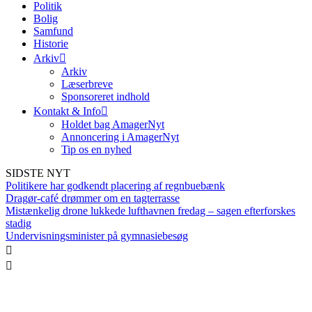
Politik
Bolig
Samfund
Historie
Arkiv
Arkiv
Læserbreve
Sponsoreret indhold
Kontakt & Info
Holdet bag AmagerNyt
Annoncering i AmagerNyt
Tip os en nyhed
SIDSTE NYT
Politikere har godkendt placering af regnbuebænk
Dragør-café drømmer om en tagterrasse
Mistænkelig drone lukkede lufthavnen fredag – sagen efterforskes
stadig
Undervisningsminister på gymnasiebesøg