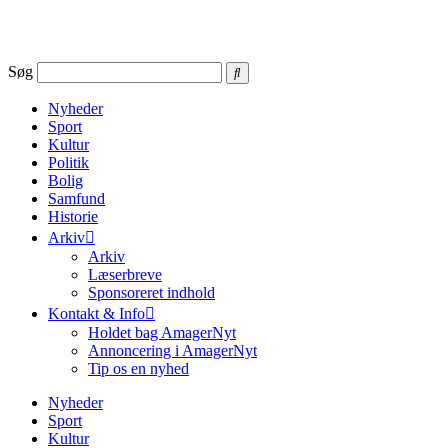
Videre
til
indhold
Søg
Nyheder
Sport
Kultur
Politik
Bolig
Samfund
Historie
Arkiv
Arkiv
Læserbreve
Sponsoreret indhold
Kontakt & Info
Holdet bag AmagerNyt
Annoncering i AmagerNyt
Tip os en nyhed
Nyheder
Sport
Kultur