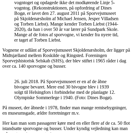
vogntoget og opdagede ikke det modkørende Linje 5-
vogntog. (Rekonstruktionen, på opfordring af Dines
Bogø, er lavet den 27. august 2011 på Sporvejsmuseet
på Skjoldenæsholm af Michael Jensen, Jesper Villadsen
og Torben Liebst). Mange kender Torben Liebst (1944-
2020), da han i over 50 år var lærer på Sundpark Skole.
Mange af de fotos af sporvogne, vi kender fra nyere tid,
er taget af Torben Liebst.
Vognene er udlånt af Sporvejsmuseet Skjoldenæsholm, der ligger på
Midtsjælland mellem Roskilde og Ringsted. Foreningen
Sporvejshistorisk Selskab (SHS), der blev stiftet i 1965 råder i dag
over ca. 140 sporvogne og busser.
26. juli 2018. På Sporvejsmuseet er en af de åbne
bivogne bevaret. Mere end 30 bivogne blev i 1939
solgt til Helsingfors i forbindelse med de planlagte 12.
Olympiske Sommerlege i 1940. (Foto: Dines Bogø).
På museet, der åbnede i 1978, finder man mange remisebygninger,
en museumsgade, ældre forretninger m.v.
Her kan man som passagerer køre med en eller flere af de ca. 50 flot
istandsatte sporvogne og busser. Under kyndig vejledning kan man