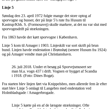
Linje 5
Søndag den 23. april 1972 fulgte mange det store optog af
sporvogne og busser, der på linje 5’s rute fra Husum til
Kastrup/Kbh. S. (Formosavej) skulle markere, at det nu var slut med
sporvognsdrift på strækningen.
Fra 1863 havde der kørt sporvogne i København.
Linje 5 kom til Amager i 1903. Linjeskilt var sort skrift på brun
bund. Linjen havde endestation i Brønshøj (senere Husum fra 1924)
og på Amager vendte man på Christianshavn.
26. juli 2018. Under et besøg på Sporvejsmuseet ser
man bl.a. vogn 437 i drift. Vognen er bygget af Scandia
i 1918. (Foto: Dines Bogø).
Fra starten blev linjen ført via Knippelsbro, men allerede fem år efter
start blev Linje 5 omlagt til Langebro med endestation ved
Holmbladsgade / Amagerbrogade.
Linje 5 kørte på en af de længste strækninger. Ofte