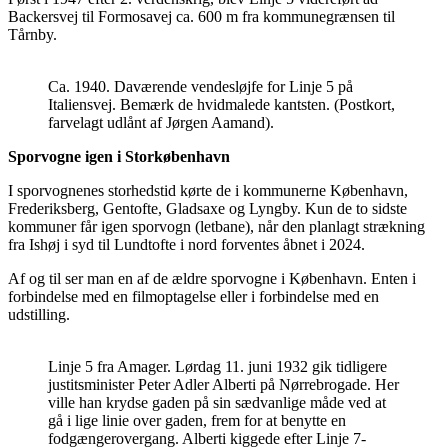
Backersvej til Formosavej ca. 600 m fra kommunegrænsen til
Tårnby.
Ca. 1940. Daværende vendesløjfe for Linje 5 på
Italiensvej. Bemærk de hvidmalede kantsten. (Postkort,
farvelagt udlånt af Jørgen Aamand).
Sporvogne igen i Storkøbenhavn
I sporvognenes storhedstid kørte de i kommunerne København,
Frederiksberg, Gentofte, Gladsaxe og Lyngby. Kun de to sidste
kommuner får igen sporvogn (letbane), når den planlagt strækning
fra Ishøj i syd til Lundtofte i nord forventes åbnet i 2024.
Af og til ser man en af de ældre sporvogne i København. Enten i
forbindelse med en filmoptagelse eller i forbindelse med en
udstilling.
Linje 5 fra Amager. Lørdag 11. juni 1932 gik tidligere
justitsminister Peter Adler Alberti på Nørrebrogade. Her
ville han krydse gaden på sin sædvanlige måde ved at
gå i lige linie over gaden, frem for at benytte en
fodgængerovergang. Alberti kiggede efter Linje 7-