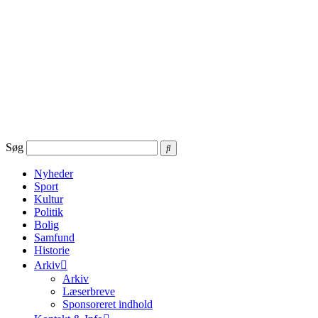
Videre
til
indhold
Søg
Nyheder
Sport
Kultur
Politik
Bolig
Samfund
Historie
Arkiv
Arkiv
Læserbreve
Sponsoreret indhold