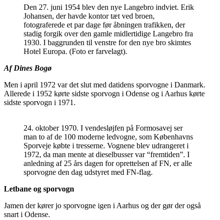
Den 27. juni 1954 blev den nye Langebro indviet. Erik
Johansen, der havde kontor tæt ved broen,
fotograferede et par dage før åbningen trafikken, der
stadig forgik over den gamle midlertidige Langebro fra
1930. I baggrunden til venstre for den nye bro skimtes
Hotel Europa. (Foto er farvelagt).
Af Dines Bogø
Men i april 1972 var det slut med datidens sporvogne i Danmark.
Allerede i 1952 kørte sidste sporvogn i Odense og i Aarhus kørte
sidste sporvogn i 1971.
24. oktober 1970. I vendesløjfen på Formosavej ser
man to af de 100 moderne ledvogne, som Københavns
Sporveje købte i tresserne. Vognene blev udrangeret i
1972, da man mente at dieselbusser var “fremtiden”. I
anledning af 25 års dagen for oprettelsen af FN, er alle
sporvogne den dag udstyret med FN-flag.
Letbane og sporvogn
Jamen der kører jo sporvogne igen i Aarhus og der gør der også
snart i Odense.