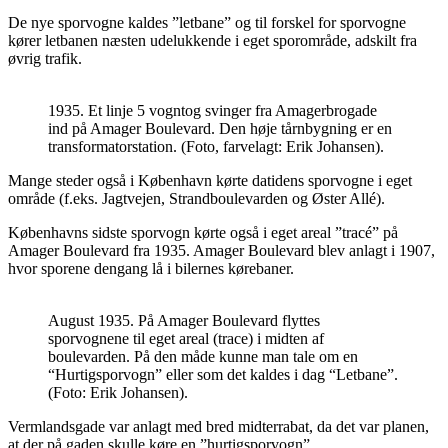
De nye sporvogne kaldes ”letbane” og til forskel for sporvogne
kører letbanen næsten udelukkende i eget sporområde, adskilt fra
øvrig trafik.
1935. Et linje 5 vogntog svinger fra Amagerbrogade
ind på Amager Boulevard. Den høje tårnbygning er en
transformatorstation. (Foto, farvelagt: Erik Johansen).
Mange steder også i København kørte datidens sporvogne i eget
område (f.eks. Jagtvejen, Strandboulevarden og Øster Allé).
Københavns sidste sporvogn kørte også i eget areal ”tracé” på
Amager Boulevard fra 1935. Amager Boulevard blev anlagt i 1907,
hvor sporene dengang lå i bilernes kørebaner.
August 1935. På Amager Boulevard flyttes
sporvognene til eget areal (trace) i midten af
boulevarden. På den måde kunne man tale om en
“Hurtigsporvogn” eller som det kaldes i dag “Letbane”.
(Foto: Erik Johansen).
Vermlandsgade var anlagt med bred midterrabat, da det var planen,
at der på gaden skulle køre en ”hurtigsporvogn”.