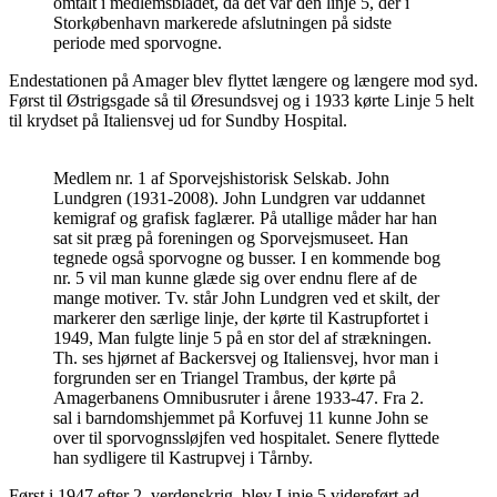
omtalt i medlemsbladet, da det var den linje 5, der i
Storkøbenhavn markerede afslutningen på sidste
periode med sporvogne.
Endestationen på Amager blev flyttet længere og længere mod syd.
Først til Østrigsgade så til Øresundsvej og i 1933 kørte Linje 5 helt
til krydset på Italiensvej ud for Sundby Hospital.
Medlem nr. 1 af Sporvejshistorisk Selskab. John
Lundgren (1931-2008). John Lundgren var uddannet
kemigraf og grafisk faglærer. På utallige måder har han
sat sit præg på foreningen og Sporvejsmuseet. Han
tegnede også sporvogne og busser. I en kommende bog
nr. 5 vil man kunne glæde sig over endnu flere af de
mange motiver. Tv. står John Lundgren ved et skilt, der
markerer den særlige linje, der kørte til Kastrupfortet i
1949, Man fulgte linje 5 på en stor del af strækningen.
Th. ses hjørnet af Backersvej og Italiensvej, hvor man i
forgrunden ser en Triangel Trambus, der kørte på
Amagerbanens Omnibusruter i årene 1933-47. Fra 2.
sal i barndomshjemmet på Korfuvej 11 kunne John se
over til sporvognssløjfen ved hospitalet. Senere flyttede
han sydligere til Kastrupvej i Tårnby.
Først i 1947 efter 2. verdenskrig, blev Linje 5 videreført ad