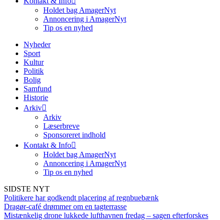
Kontakt & Info
Holdet bag AmagerNyt
Annoncering i AmagerNyt
Tip os en nyhed
Nyheder
Sport
Kultur
Politik
Bolig
Samfund
Historie
Arkiv
Arkiv
Læserbreve
Sponsoreret indhold
Kontakt & Info
Holdet bag AmagerNyt
Annoncering i AmagerNyt
Tip os en nyhed
SIDSTE NYT
Politikere har godkendt placering af regnbuebænk
Dragør-café drømmer om en tagterrasse
Mistænkelig drone lukkede lufthavnen fredag – sagen efterforskes