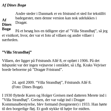
Af Dines Bogø
Andre steder i Danmark er en fristrand et sted for tekstilfri
badegæster, men denne version kan nok udelukkes i
Af
Dragør.
Dines
Bogø
På et besøg hos en tidligere ejer af ”Villa Strandhøj”, så jeg
et visitkort, hvor, der var et foto af villaen og andre villaer i
nærheden.
”Villa Strandhøj”
Villaen, der ligger på Fristrands Allé 8, er opført i 1906. På det
tidspunkt var der ingen vejnavne i området, så i.flg. Kraks Vejviser
boede beboerne på ”Dragør Fristrand”.
24. april 2009. “Villa Strandhøj”, Fristrands Allé 8.
(Foto: Dines Bogø).
I 1930 flyttede Karen og Holger Greisen med datteren Merete ind i
”Villa Strandhøj”. Greisen, der var valgt ind i Dragør
Kommunalbestyrelse, blev formand (borgmester) i 1933. Han hørte
til den borgerlige fløj. Et godt stykke til højre for midten.