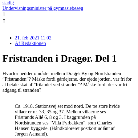
stadig
Undervisningsminister på gymnasiebesøg
21. feb 2021 11.02
Af
Redaktionen
Fristranden i Dragør. Del 1
Hvorfor hedder området mellem Dragør By og Nordstranden
”Fristranden”? Måske fordi gårdejerne, der ejede jorden, var fri for
at betale skat af ”frilandet ved stranden”? Måske fordi der var fri
adgang til stranden?
Ca. 1918. Stationsvej set mod nord. De tre store hvide
villaer er nr. 33, 35 og 37. Mellem villaerne ses
Fristrands Allé 6, 8 og 3. I baggrunden på
Nordstranden ses “Villa Fyrbakken”, som Charles
Hansen byggede. (Håndkoloreret postkort udlånt af
Jørgen Aamand).