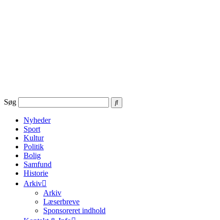
Videre
til
indhold
Søg
Nyheder
Sport
Kultur
Politik
Bolig
Samfund
Historie
Arkiv
Arkiv
Læserbreve
Sponsoreret indhold