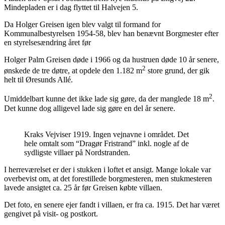
Mindepladen er i dag flyttet til Halvejen 5.
Da Holger Greisen igen blev valgt til formand for
Kommunalbestyrelsen 1954-58, blev han benævnt Borgmester efter
en styrelsesændring året før
Holger Palm Greisen døde i 1966 og da hustruen døde 10 år senere,
2
ønskede de tre døtre, at opdele den 1.182 m
store grund, der gik
helt til Øresunds Allé.
2
Umiddelbart kunne det ikke lade sig gøre, da der manglede 18 m
.
Det kunne dog alligevel lade sig gøre en del år senere.
Kraks Vejviser 1919. Ingen vejnavne i området. Det
hele omtalt som “Dragør Fristrand” inkl. nogle af de
sydligste villaer på Nordstranden.
I herreværelset er der i stukken i loftet et ansigt. Mange lokale var
overbevist om, at det forestillede borgmesteren, men stukmesteren
lavede ansigtet ca. 25 år før Greisen købte villaen.
Det foto, en senere ejer fandt i villaen, er fra ca. 1915. Det har været
gengivet på visit- og postkort.