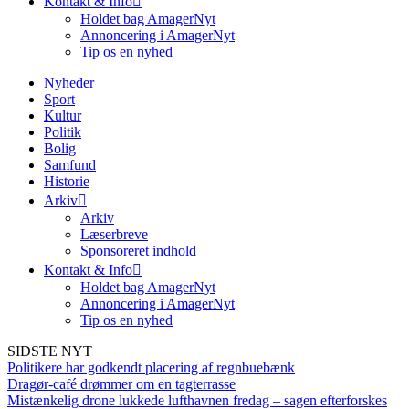
Kontakt & Info
Holdet bag AmagerNyt
Annoncering i AmagerNyt
Tip os en nyhed
Nyheder
Sport
Kultur
Politik
Bolig
Samfund
Historie
Arkiv
Arkiv
Læserbreve
Sponsoreret indhold
Kontakt & Info
Holdet bag AmagerNyt
Annoncering i AmagerNyt
Tip os en nyhed
SIDSTE NYT
Politikere har godkendt placering af regnbuebænk
Dragør-café drømmer om en tagterrasse
Mistænkelig drone lukkede lufthavnen fredag – sagen efterforskes