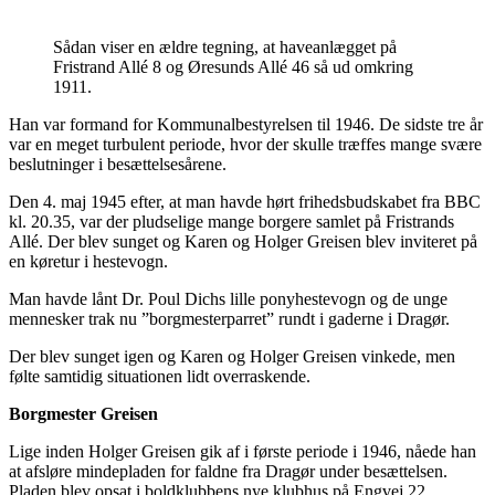
Sådan viser en ældre tegning, at haveanlægget på
Fristrand Allé 8 og Øresunds Allé 46 så ud omkring
1911.
Han var formand for Kommunalbestyrelsen til 1946. De sidste tre år
var en meget turbulent periode, hvor der skulle træffes mange svære
beslutninger i besættelsesårene.
Den 4. maj 1945 efter, at man havde hørt frihedsbudskabet fra BBC
kl. 20.35, var der pludselige mange borgere samlet på Fristrands
Allé. Der blev sunget og Karen og Holger Greisen blev inviteret på
en køretur i hestevogn.
Man havde lånt Dr. Poul Dichs lille ponyhestevogn og de unge
mennesker trak nu ”borgmesterparret” rundt i gaderne i Dragør.
Der blev sunget igen og Karen og Holger Greisen vinkede, men
følte samtidig situationen lidt overraskende.
Borgmester Greisen
Lige inden Holger Greisen gik af i første periode i 1946, nåede han
at afsløre mindepladen for faldne fra Dragør under besættelsen.
Pladen blev opsat i boldklubbens nye klubhus på Engvej 22.