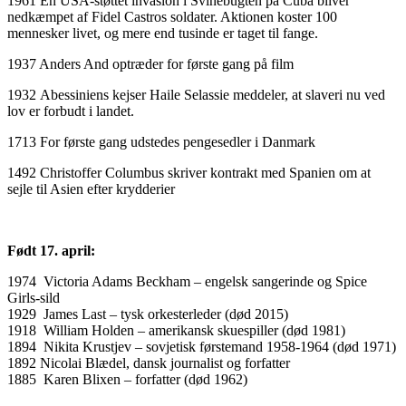
1961 En USA-støttet invasion i Svinebugten på Cuba bliver
nedkæmpet af Fidel Castros soldater. Aktionen koster 100
mennesker livet, og mere end tusinde er taget til fange.
1937 Anders And optræder for første gang på film
1932 Abessiniens kejser Haile Selassie meddeler, at slaveri nu ved
lov er forbudt i landet.
1713 For første gang udstedes pengesedler i Danmark
1492 Christoffer Columbus skriver kontrakt med Spanien om at
sejle til Asien efter krydderier
Født 17. april:
1974 Victoria Adams Beckham – engelsk sangerinde og Spice
Girls-sild
1929 James Last – tysk orkesterleder (død 2015)
1918 William Holden – amerikansk skuespiller (død 1981)
1894 Nikita Krustjev – sovjetisk førstemand 1958-1964 (død 1971)
1892 Nicolai Blædel, dansk journalist og forfatter
1885 Karen Blixen – forfatter (død 1962)