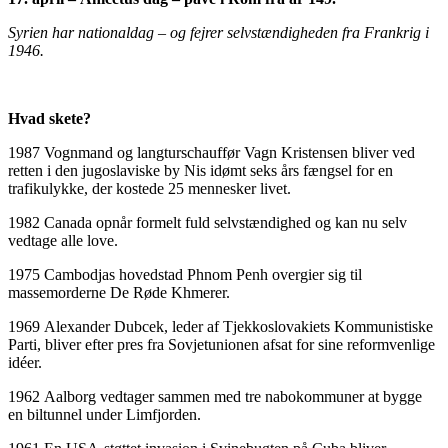
Syrien har nationaldag – og fejrer selvstændigheden fra Frankrig i
1946.
Hvad skete?
1987 Vognmand og langturschauffør Vagn Kristensen bliver ved
retten i den jugo­slaviske by Nis idømt seks års fængsel for en
trafikulykke, der kostede 25 mennesker livet.
1982 Canada opnår formelt fuld selvstændighed og kan nu selv
vedtage alle love.
1975 Cambodjas hovedstad Phnom Penh overgier sig til
massemorderne De Røde Khmerer.
1969 Alexander Dubcek, leder af Tjekkoslovakiets Kommunistiske
Parti, bliver efter pres fra Sovjetunionen afsat for sine reformvenlige
idéer.
1962 Aalborg vedtager sammen med tre nabokommuner at bygge
en biltunnel under Limfjorden.