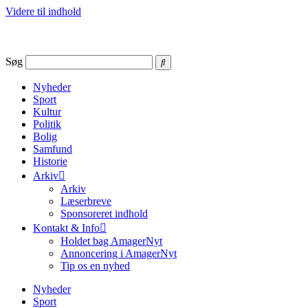
Videre til indhold
Søg
Nyheder
Sport
Kultur
Politik
Bolig
Samfund
Historie
Arkiv
Arkiv
Læserbreve
Sponsoreret indhold
Kontakt & Info
Holdet bag AmagerNyt
Annoncering i AmagerNyt
Tip os en nyhed
Nyheder
Sport