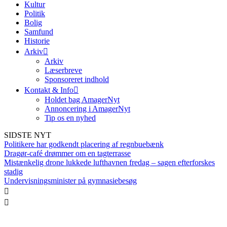
Kultur
Politik
Bolig
Samfund
Historie
Arkiv
Arkiv
Læserbreve
Sponsoreret indhold
Kontakt & Info
Holdet bag AmagerNyt
Annoncering i AmagerNyt
Tip os en nyhed
SIDSTE NYT
Politikere har godkendt placering af regnbuebænk
Dragør-café drømmer om en tagterrasse
Mistænkelig drone lukkede lufthavnen fredag – sagen efterforskes
stadig
Undervisningsminister på gymnasiebesøg