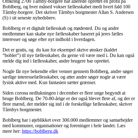
Omkring 2700 Tårnby-borgere har allerede oprettet en profil på
Boblberg, og hver måned vokser fællesskabet medi hvert fald 100
Tårnby-borgere. Det skriver Tårnbys borgmester Allan S. Andersen
(S) i sit seneste nyhedsbrev.
Boblberg er et digitalt fællesskab og mødested. Du og andre
medlemmer kan skabe nye fællesskaber baseret på jeres fælles
interesser og søge efter nyt indhold i hverdagen.
Det er gratis, og du kan for eksempel skrive ønsker (kaldet
“bobler”) til nye fællesskaber, du gerne vil være med i. Du kan også
melde dig ind i fællesskaber, andre brugere har oprettet.
Nogle får nye bekendte eller venner gennem Boblberg, andre søger
særlige interessefællesskaber, og atter andre søger nogle at være
fysisk aktive med. Kun fantasien sætter grænser.
Siden corona nedlukningen i december er flere unge begyndt at
bruge Boblberg. De 70-80-årige er der også blevet flere af, og der er
flere mænd, der melder sig ind i de forskellige fællesskaber, skriver
Tårnbys borgmester.
Boblberg har i øjeblikket over 300.000 medlemmer og samarbejder
med kommuner, organisationer og foreninger i hele landet. Læs
mere her:
https://boblberg.dk