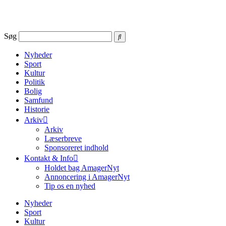
Videre
til
indhold
Søg
Nyheder
Sport
Kultur
Politik
Bolig
Samfund
Historie
Arkiv
Arkiv
Læserbreve
Sponsoreret indhold
Kontakt & Info
Holdet bag AmagerNyt
Annoncering i AmagerNyt
Tip os en nyhed
Nyheder
Sport
Kultur