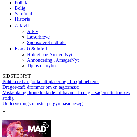
Politik
Bolig
Samfund
Historie
Arkiv
Arkiv
Læserbreve
Sponsoreret indhold
Kontakt & Info
Holdet bag AmagerNyt
Annoncering i AmagerNyt
Tip os en nyhed
SIDSTE NYT
Politikere har godkendt placering af regnbuebænk
Dragør-café drømmer om en tagterrasse
Mistænkelig drone lukkede lufthavnen fredag – sagen efterforskes
stadig
Undervisningsminister på gymnasiebesøg