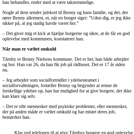
han behandler, ender med at være taknemmelige.
Nogle af dem sender julekort til Benny og hans familie, og det, der
rører Benny allermest, er, når en borger siger: ”Uden dig, er jeg ikke
sikker på, at jeg stadig havde været her.”
– Det giver mig et kick at hjælpe borgerne og sikre, at de får en god
oplevelse med kommunen, konstaterer han.
Når man er væltet omkuld
Tårnby er Benny Nielsens kommune. Det er her, han både arbejder
og bor. Han var 26, da han fik job på rådhuset. Det er 17 år siden
nu.
– Jeg arbejder som socialformidler i ydelsesteamet i
socialforvaltningen, fortæller Benny og begynder at remse de
forskellige ydelser op, han har mulighed for at give borgere, der ikke
kan klare sig selv.
– Det er ofte mennesker med psykiske problemer, eller mennesker,
der på anden måde er væltet omkuld og har mistet deres job,
bemærker han.
Klar ved telefonen til at give Tårnbys borgere en god oplevel