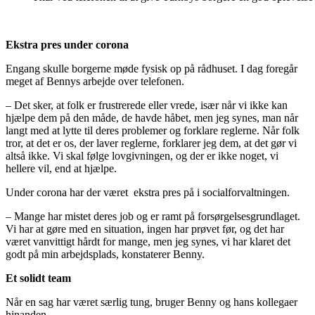
Ekstra pres under corona
Engang skulle borgerne møde fysisk op på rådhuset. I dag foregår
meget af Bennys arbejde over telefonen.
– Det sker, at folk er frustrerede eller vrede, især når vi ikke kan
hjælpe dem på den måde, de havde håbet, men jeg synes, man når
langt med at lytte til deres problemer og forklare reglerne. Når folk
tror, at det er os, der laver reglerne, forklarer jeg dem, at det gør vi
altså ikke. Vi skal følge lovgivningen, og der er ikke noget, vi
hellere vil, end at hjælpe.
Under corona har der været ekstra pres på i socialforvaltningen.
– Mange har mistet deres job og er ramt på forsørgelsesgrundlaget.
Vi har at gøre med en situation, ingen har prøvet før, og det har
været vanvittigt hårdt for mange, men jeg synes, vi har klaret det
godt på min arbejdsplads, konstaterer Benny.
Et solidt team
Når en sag har været særlig tung, bruger Benny og hans kollegaer
hinanden.