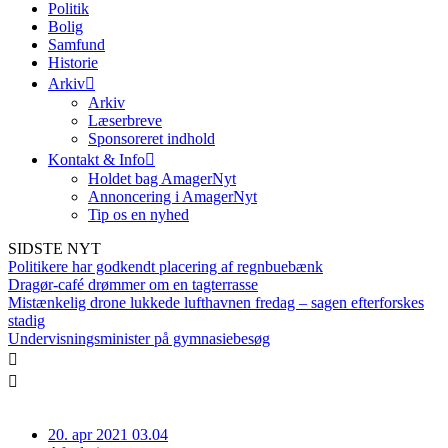
Politik
Bolig
Samfund
Historie
Arkiv
Arkiv
Læserbreve
Sponsoreret indhold
Kontakt & Info
Holdet bag AmagerNyt
Annoncering i AmagerNyt
Tip os en nyhed
SIDSTE NYT
Politikere har godkendt placering af regnbuebænk
Dragør-café drømmer om en tagterrasse
Mistænkelig drone lukkede lufthavnen fredag – sagen efterforskes
stadig
Undervisningsminister på gymnasiebesøg
20. apr 2021 03.04