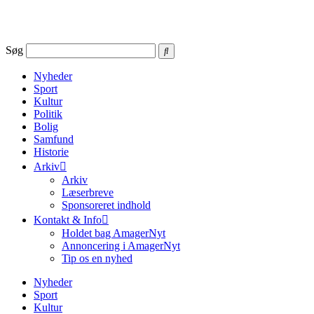
Videre
til
indhold
Søg
Nyheder
Sport
Kultur
Politik
Bolig
Samfund
Historie
Arkiv
Arkiv
Læserbreve
Sponsoreret indhold
Kontakt & Info
Holdet bag AmagerNyt
Annoncering i AmagerNyt
Tip os en nyhed
Nyheder
Sport
Kultur