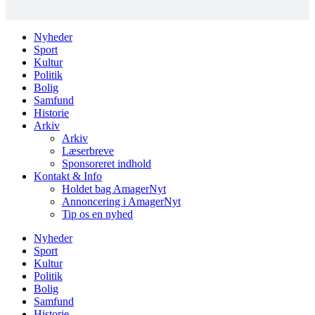
Nyheder
Sport
Kultur
Politik
Bolig
Samfund
Historie
Arkiv
Arkiv
Læserbreve
Sponsoreret indhold
Kontakt & Info
Holdet bag AmagerNyt
Annoncering i AmagerNyt
Tip os en nyhed
Nyheder
Sport
Kultur
Politik
Bolig
Samfund
Historie