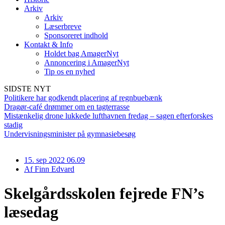
Arkiv
Arkiv
Læserbreve
Sponsoreret indhold
Kontakt & Info
Holdet bag AmagerNyt
Annoncering i AmagerNyt
Tip os en nyhed
SIDSTE NYT
Politikere har godkendt placering af regnbuebænk
Dragør-café drømmer om en tagterrasse
Mistænkelig drone lukkede lufthavnen fredag – sagen efterforskes
stadig
Undervisningsminister på gymnasiebesøg
15. sep 2022 06.09
Af
Finn Edvard
Skelgårdsskolen fejrede FN’s
læsedag