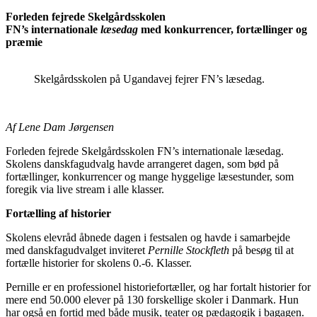
Forleden fejrede Skelgårdsskolen
FN’s internationale
læsedag
med konkurrencer, fortællinger og
præmie
Skelgårdsskolen på Ugandavej fejrer FN’s læsedag.
Af Lene Dam Jørgensen
Forleden fejrede Skelgårdsskolen FN’s internationale læsedag.
Skolens danskfagudvalg havde arrangeret dagen, som bød på
fortællinger, konkurrencer og mange hyggelige læsestunder, som
foregik via live stream i alle klasser.
Fortælling af historier
Skolens elevråd åbnede dagen i festsalen og havde i samarbejde
med danskfagudvalget inviteret
Pernille Stockfleth
på besøg til at
fortælle historier for skolens 0.-6. Klasser.
Pernille er en professionel historiefortæller, og har fortalt historier for
mere end 50.000 elever på 130 forskellige skoler i Danmark. Hun
har også en fortid med både musik, teater og pædagogik i bagagen.