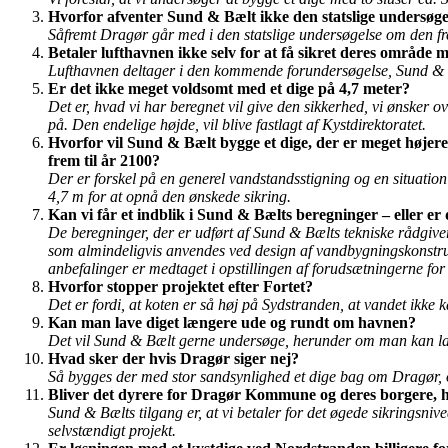
Hvorfor afventer Sund & Bælt ikke den statslige undersøgel
Såfremt Dragør går med i den statslige undersøgelse om den frem
Betaler lufthavnen ikke selv for at få sikret deres område
Lufthavnen deltager i den kommende forundersøgelse, Sund & Bæl
Er det ikke meget voldsomt med et dige på 4,7 meter?
Det er, hvad vi har beregnet vil give den sikkerhed, vi ønsker ov
på. Den endelige højde, vil blive fastlagt af Kystdirektoratet.
Hvorfor vil Sund & Bælt bygge et dige, der er meget højere
frem til år 2100?
Der er forskel på en generel vandstandsstigning og en situati
4,7 m for at opnå den ønskede sikring.
Kan vi får et indblik i Sund & Bælts beregninger – eller e
De beregninger, der er udført af Sund & Bælts tekniske rådgiv
som almindeligvis anvendes ved design af vandbygningskonstru
anbefalinger er medtaget i opstillingen af forudsætningerne fo
Hvorfor stopper projektet efter Fortet?
Det er fordi, at koten er så høj på Sydstranden, at vandet ikke 
Kan man lave diget længere ude og rundt om havnen?
Det vil Sund & Bælt gerne undersøge, herunder om man kan lave
Hvad sker der hvis Dragør siger nej?
Så bygges der med stor sandsynlighed et dige bag om Dragør, o
Bliver det dyrere for Dragør Kommune og deres borgere, hv
Sund & Bælts tilgang er, at vi betaler for det øgede sikringsnive
selvstændigt projekt.