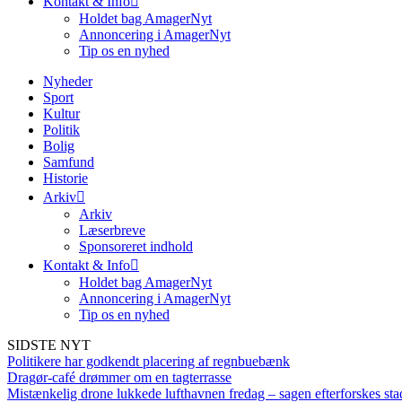
Kontakt & Info
Holdet bag AmagerNyt
Annoncering i AmagerNyt
Tip os en nyhed
Nyheder
Sport
Kultur
Politik
Bolig
Samfund
Historie
Arkiv
Arkiv
Læserbreve
Sponsoreret indhold
Kontakt & Info
Holdet bag AmagerNyt
Annoncering i AmagerNyt
Tip os en nyhed
SIDSTE NYT
Politikere har godkendt placering af regnbuebænk
Dragør-café drømmer om en tagterrasse
Mistænkelig drone lukkede lufthavnen fredag – sagen efterforskes sta