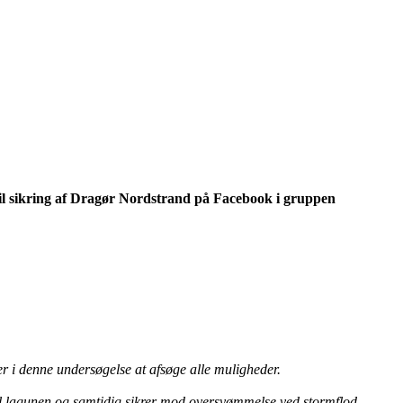
il sikring af Dragør Nordstrand på Facebook i gruppen
ker i denne undersøgelse at afsøge alle muligheder.
 til lagunen og samtidig sikrer mod oversvømmelse ved stormflod
.