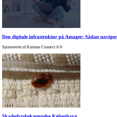
Den digitale infrastruktur på Amager: Sådan naviger
Sponsoreret af Karman Connect A/S
Skadedyrsbekæmpelse København