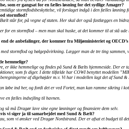
se, som er gangsat for en fælles løsning for det sydlige Amager?
tidige stormflodsbeskyttelse, vil forslaget indgå i den fælles løsning f
 mod stormflod?
t står for, på vegne af staten. Her skal der også fastlægges en bidrag
er for en stormflod – men man skal huske, at det kommer til at stå ude i 
 end de anbefalinger, der kommer fra Miljøministeriet og OECD’s se
on med stormflod og bølgepåvirkning. Lægger man de tre ting sammen, v
r de hemmelige?
ere, er ikke hemmelige og findes på Sund & Bælts hjemmeside. Der er t
ktioner, som fx diger. I dette tilfælde har COWI benyttet modellen ”
r beregningerne af digehøjder m.v. Vi har i modellen lagt det af Sund &
kan løbe ind her, og fordi det er ved Fortet, man kan ramme sikring i kot
 en fælles indsejling til havnen.
g så må Dragør lave sine egne løsninger og finansiere dem selv.
is vi siger ja til samarbejdet med Sund & Bælt?
au, som vi ønsker ved Dragør Nordstrand. Der er afsat et budget til det 