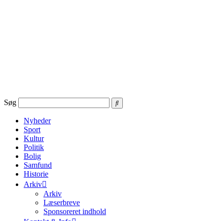
Videre
til
indhold
Søg
Nyheder
Sport
Kultur
Politik
Bolig
Samfund
Historie
Arkiv
Arkiv
Læserbreve
Sponsoreret indhold