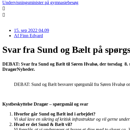
Undervisningsminister på gymnasiebesøg
15. sep 2022 04.09
Af
Finn Edvard
Svar fra Sund og Bælt på spørg
DEBAT: Svar fra Sund og Bælt til Søren Hvalsø, der torsdag 8. 
DragørNyheder.
DEBAT: Sund og Bælt besvarer spørgsmål fra Søren Hvalsø om
Kystbeskyttelse Dragør – spørgsmål og svar
Hvorfor går Sund og Bælt ind i arbejdet?
Vi skal lave en sikring af kritisk infrastruktur og vil gerne und
Hvad er det Sund & Bælt vil?
Vi foreslår, at vi undersøger at bygge et dige med to sluser c