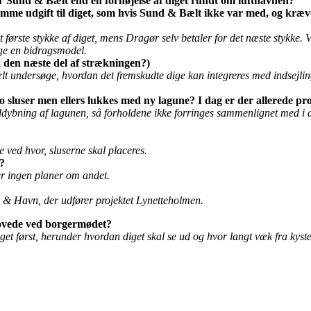
or Sund & Bælt end en forhøjelse af diget rundt om lufthavnen?
amme udgift til diget, som hvis Sund & Bælt ikke var med, og kræv
t første stykke af diget, mens Dragør selv betaler for det næste stykke. 
gge en bidragsmodel.
å den næste del af strækningen?)
 undersøge, hvordan det fremskudte dige kan integreres med indsejling 
 to sluser men ellers lukkes med ny lagune? I dag er der allerede 
uddybning af lagunen, så forholdene ikke forringes sammenlignet med i 
 ved hvor, sluserne skal placeres.
?
er ingen planer om andet.
y & Havn, der udfører projektet Lynetteholmen.
lovede ved borgermødet?
et først, herunder hvordan diget skal se ud og hvor langt væk fra kysten