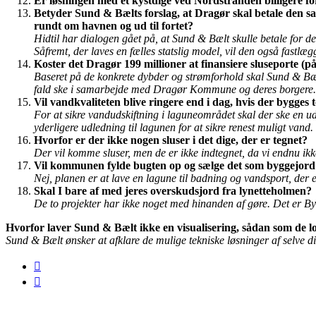
Er løsningen med et kystdige ved Nordstranden billigere f
Betyder Sund & Bælts forslag, at Dragør skal betale den s
rundt om havnen og ud til fortet?
Hidtil har dialogen gået på, at Sund & Bælt skulle betale for de
Såfremt, der laves en fælles statslig model, vil den også fastlæ
Koster det Dragør 199 millioner at finansiere sluseporte (p
Baseret på de konkrete dybder og strømforhold skal Sund & Bælt
fald ske i samarbejde med Dragør Kommune og deres borgere.
Vil vandkvaliteten blive ringere end i dag, hvis der bygges
For at sikre vandudskiftning i laguneområdet skal der ske en 
yderligere udledning til lagunen for at sikre renest muligt vand.
Hvorfor er der ikke nogen sluser i det dige, der er tegnet?
Der vil komme sluser, men de er ikke indtegnet, da vi endnu ikke
Vil kommunen fylde bugten op og sælge det som byggejord
Nej, planen er at lave en lagune til badning og vandsport, der 
Skal I bare af med jeres overskudsjord fra lynetteholmen?
De to projekter har ikke noget med hinanden af gøre. Det er B
Hvorfor laver Sund & Bælt ikke en visualisering, sådan som de 
Sund & Bælt ønsker at afklare de mulige tekniske løsninger af selve dig