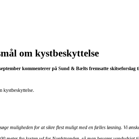
smål om kystbeskyttelse
september kommenterer på Sund & Bælts fremsatte skitseforslag t
 kystbeskyttelse.
ersøge muligheden for at sikre flest muligt med en fælles løsning. Vi øns
a. 300 meter fra kysten ud for Nordstranden, så man bevarer vandudsigt