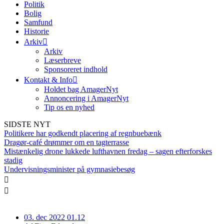
Politik
Bolig
Samfund
Historie
Arkiv
Arkiv
Læserbreve
Sponsoreret indhold
Kontakt & Info
Holdet bag AmagerNyt
Annoncering i AmagerNyt
Tip os en nyhed
SIDSTE NYT
Politikere har godkendt placering af regnbuebænk
Dragør-café drømmer om en tagterrasse
Mistænkelig drone lukkede lufthavnen fredag – sagen efterforskes
stadig
Undervisningsminister på gymnasiebesøg
03. dec 2022 01.12