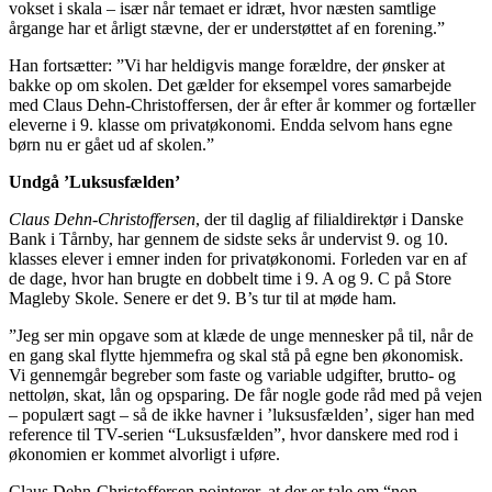
vokset i skala – især når temaet er idræt, hvor næsten samtlige
årgange har et årligt stævne, der er understøttet af en forening.”
Han fortsætter: ”Vi har heldigvis mange forældre, der ønsker at
bakke op om skolen. Det gælder for eksempel vores samarbejde
med Claus Dehn-Christoffersen, der år efter år kommer og fortæller
eleverne i 9. klasse om privatøkonomi. Endda selvom hans egne
børn nu er gået ud af skolen.”
Undgå ’Luksusfælden’
Claus Dehn-Christoffersen
, der til daglig af filialdirektør i Danske
Bank i Tårnby, har gennem de sidste seks år undervist 9. og 10.
klasses elever i emner inden for privatøkonomi. Forleden var en af
de dage, hvor han brugte en dobbelt time i 9. A og 9. C på Store
Magleby Skole. Senere er det 9. B’s tur til at møde ham.
”Jeg ser min opgave som at klæde de unge mennesker på til, når de
en gang skal flytte hjemmefra og skal stå på egne ben økonomisk.
Vi gennemgår begreber som faste og variable udgifter, brutto- og
nettoløn, skat, lån og opsparing. De får nogle gode råd med på vejen
– populært sagt – så de ikke havner i ’luksusfælden’, siger han med
reference til TV-serien “Luksusfælden”, hvor danskere med rod i
økonomien er kommet alvorligt i uføre.
Claus Dehn-Christoffersen pointerer, at der er tale om “non-