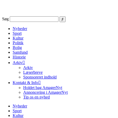
Videre
til
indhold
Søg
Nyheder
Sport
Kultur
Politik
Bolig
Samfund
Historie
Arkiv
Arkiv
Læserbreve
Sponsoreret indhold
Kontakt & Info
Holdet bag AmagerNyt
Annoncering i AmagerNyt
Tip os en nyhed
Nyheder
Sport
Kultur