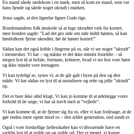
En mand såede sædekorn i en mark, men så kom en mand, som var
hans fjende og såede noget ukrudt i marken.
Jesus sagde, at den lignelse ligner Guds rige.
Bondemandens folk ønskede så at luge ukrudtet væk fra kornet,
men bonden sagde: ”Lad det gro side om side indtil høsten, så kan
høstfolkene fjerne ukrudtet, før de høster kornet!”
Sådan kan det også krible i fingerne på os, når vi ser noget ”ukrudt”
i mennesker. Vi har – og måske er det ikke mindst forældre – så
megen lyst til at befale, formane, kritisere, hvad vi ser hos vore børn
og ikke mindst vore teenagere.
Vi kan tydeligt se, synes vi, at de går galt i byen på den og den
måde. Vi har sådan en lyst til at moralisere og rette og pille ”ukrudt”
op.
Det er bare ikke altid klogt. Vi kan jo komme til at ødelægge vores
forhold til de unge, vi har så travlt med at ”vejlede”.
Vi kan komme til, at de fjerner sig fra os, eller vi kan forårsage, at de
gør endnu mere oprør imod os – den ældre generation, end sundt er.
Også i vore forskellige fællesskaber kan vi tilsvarende have en
vældig lyst til at rydde op og rydde ud. Der er meget, vi kunne