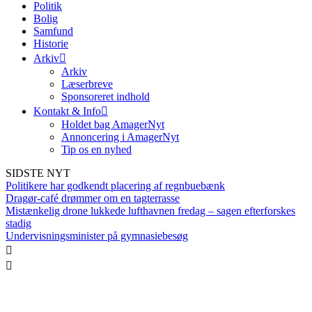
Politik
Bolig
Samfund
Historie
Arkiv
Arkiv
Læserbreve
Sponsoreret indhold
Kontakt & Info
Holdet bag AmagerNyt
Annoncering i AmagerNyt
Tip os en nyhed
SIDSTE NYT
Politikere har godkendt placering af regnbuebænk
Dragør-café drømmer om en tagterrasse
Mistænkelig drone lukkede lufthavnen fredag – sagen efterforskes
stadig
Undervisningsminister på gymnasiebesøg