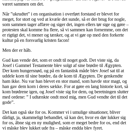
været sammen om det.
Når ”ukrudtet” i en organisation i overført forstand er blevet for
meget, for stort og ved at kvæle det sunde, så er der brug for nogle,
som sammen tager affære og siger det, ingen ellers tør sige og gøre –
protesten skal komme fra flere, så vi sammen kan fornemme, om det
er rigtigt det, vi mener og tænker, og at vi gør op med den forkerte
kultur på en forsvarlig kristen facon!
Men der er håb.
Gud kan vende det, som er ondt til noget godt. Det viste sig, da
Josef i Gammel Testamente blev solgt af sine brødre til Ægypten.
Der kom hungersnød, og på en fantastisk måde blev Josef sat til at
uddele korn til sine brødre, da de kom til Ægypten. De genkendte
ham ikke. Nu var han blevet en stor mand, som havde stor magt, og
han gav dem korn i deres sække. For at gøre en lang historie kort, så
kom brødrene igen, og Josef viste sig for dem, og beretningen slutter
med ordene: ” I udtænkte ondt mod mig, men Gud vendte det til det
gode”.
Det kan også ske for os. Kommer vi i umulige situationer, bliver
dårligt, ja, skammeligt behandlet, så kan der, hvor en dør lukker sig
for os, åbne sig en ny mulighed, som er meget bedre for os, end det
vi måske blev lukket ude fra – måske endda blev fyret.