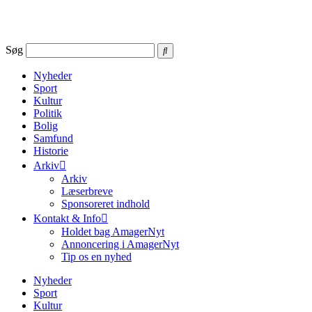
Videre
til
indhold
Søg
Nyheder
Sport
Kultur
Politik
Bolig
Samfund
Historie
Arkiv
Arkiv
Læserbreve
Sponsoreret indhold
Kontakt & Info
Holdet bag AmagerNyt
Annoncering i AmagerNyt
Tip os en nyhed
Nyheder
Sport
Kultur