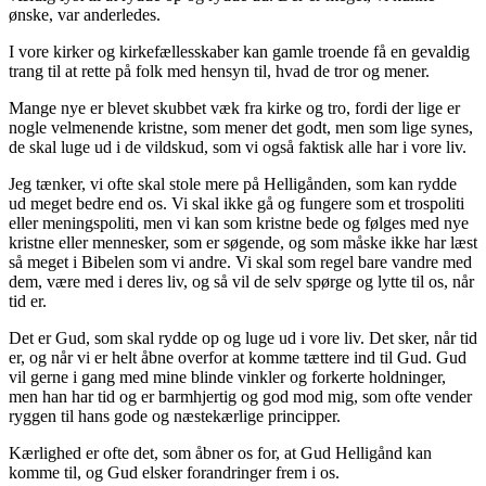
ønske, var anderledes.
I vore kirker og kirkefællesskaber kan gamle troende få en gevaldig
trang til at rette på folk med hensyn til, hvad de tror og mener.
Mange nye er blevet skubbet væk fra kirke og tro, fordi der lige er
nogle velmenende kristne, som mener det godt, men som lige synes,
de skal luge ud i de vildskud, som vi også faktisk alle har i vore liv.
Jeg tænker, vi ofte skal stole mere på Helligånden, som kan rydde
ud meget bedre end os. Vi skal ikke gå og fungere som et trospoliti
eller meningspoliti, men vi kan som kristne bede og følges med nye
kristne eller mennesker, som er søgende, og som måske ikke har læst
så meget i Bibelen som vi andre. Vi skal som regel bare vandre med
dem, være med i deres liv, og så vil de selv spørge og lytte til os, når
tid er.
Det er Gud, som skal rydde op og luge ud i vore liv. Det sker, når tid
er, og når vi er helt åbne overfor at komme tættere ind til Gud. Gud
vil gerne i gang med mine blinde vinkler og forkerte holdninger,
men han har tid og er barmhjertig og god mod mig, som ofte vender
ryggen til hans gode og næstekærlige principper.
Kærlighed er ofte det, som åbner os for, at Gud Helligånd kan
komme til, og Gud elsker forandringer frem i os.