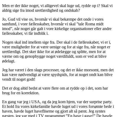
Men er der ikke noget, vi alligevel skal luge ud, rydde op i? Skal vi
aldrig sige fra imod uretfærdighed og ondskab?
Jo, Gud vil vise os, hvornår vi skal bekæmpe det onde i vores
samfund, i vore fællesskaber, hvornår vi skal ”tale Roma midt
imod”, når noget går galt i vore kirkelige organisationer eller andre
fællesskaber, vi får indblik i.
Nogen skal ind imellem sige fra. Der skal i de fællesskaber, vi er i,
være muligheder for at være uenige og for at sige fra, når noget er
uretfærdigt. Det sker ikke for at ødelægge og splitte, men for at
værne om og genopbygge noget værdifuldt, som er ved at blive
ødelagt.
Jeg har været i den slags processer, og det er ikke morsomt, men det
kan være nødvendigt at være spydspids, for at noget ondt kan blive
vendt til noget godt!
Det er dog altid bedst at være flere om at rydde op i det, som har
brug for en korrektion.
En gang var jeg i USA, og da jeg kom hjem, var der surprise party.
Et hold fra vores kirkefamilie havde luget ud i vores forsømte bede i
haven, havde luget havefliserne og gjort alt så pænt. Jeg syntes
næsten, jeg var med i TV programmet ”En have i gave!” De havde