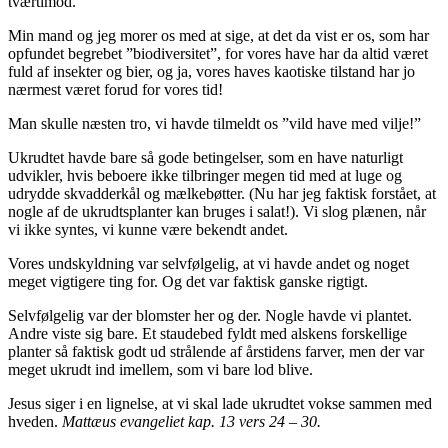
tværtimod.
Min mand og jeg morer os med at sige, at det da vist er os, som har
opfundet begrebet ”biodiversitet”, for vores have har da altid været
fuld af insekter og bier, og ja, vores haves kaotiske tilstand har jo
nærmest været forud for vores tid!
Man skulle næsten tro, vi havde tilmeldt os ”vild have med vilje!”
Ukrudtet havde bare så gode betingelser, som en have naturligt
udvikler, hvis beboere ikke tilbringer megen tid med at luge og
udrydde skvadderkål og mælkebøtter. (Nu har jeg faktisk forstået, at
nogle af de ukrudtsplanter kan bruges i salat!). Vi slog plænen, når
vi ikke syntes, vi kunne være bekendt andet.
Vores undskyldning var selvfølgelig, at vi havde andet og noget
meget vigtigere ting for. Og det var faktisk ganske rigtigt.
Selvfølgelig var der blomster her og der. Nogle havde vi plantet.
Andre viste sig bare. Et staudebed fyldt med alskens forskellige
planter så faktisk godt ud strålende af årstidens farver, men der var
meget ukrudt ind imellem, som vi bare lod blive.
Jesus siger i en lignelse, at vi skal lade ukrudtet vokse sammen med
hveden.
Mattæus evangeliet kap. 13 vers 24 – 30.