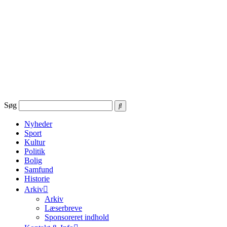
Videre
til
indhold
Søg
Nyheder
Sport
Kultur
Politik
Bolig
Samfund
Historie
Arkiv
Arkiv
Læserbreve
Sponsoreret indhold