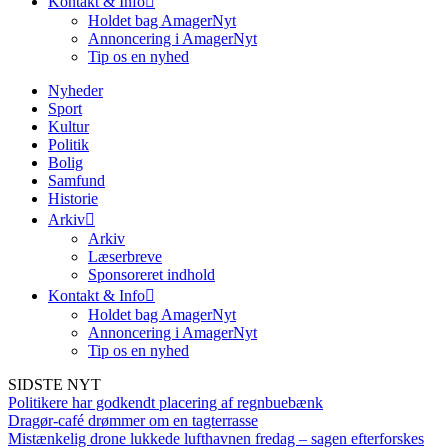
Kontakt & Info
Holdet bag AmagerNyt
Annoncering i AmagerNyt
Tip os en nyhed
Nyheder
Sport
Kultur
Politik
Bolig
Samfund
Historie
Arkiv
Arkiv
Læserbreve
Sponsoreret indhold
Kontakt & Info
Holdet bag AmagerNyt
Annoncering i AmagerNyt
Tip os en nyhed
SIDSTE NYT
Politikere har godkendt placering af regnbuebænk
Dragør-café drømmer om en tagterrasse
Mistænkelig drone lukkede lufthavnen fredag – sagen efterforskes