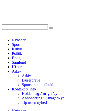
Nyheder
Sport
Kultur
Politik
Bolig
Samfund
Historie
Arkiv
Arkiv
Læserbreve
Sponsoreret indhold
Kontakt & Info
Holdet bag AmagerNyt
Annoncering i AmagerNyt
Tip os en nyhed
Nyheder