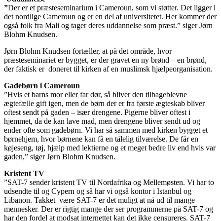
”
Der er et præsteseminarium i Cameroun, som vi støtter. Det ligger i
det nordlige Cameroun og er en del af universitetet. Her kommer der
også folk fra Mali og tager deres uddannelse som præst.” siger Jørn
Blohm Knudsen.
Jørn Blohm Knudsen fortæller, at på det område, hvor
præsteseminariet er bygget, er der gravet en ny brønd – en brønd,
der faktisk er doneret til kirken af en muslimsk hjælpeorganisation.
Gadebørn i Cameroun
”Hvis et barns mor eller far dør, så bliver den tilbageblevne
ægtefælle gift igen, men de børn der er fra første ægteskab bliver
oftest sendt på gaden – især drengene. Pigerne bliver oftest i
hjemmet, da de kan lave mad, men drengene bliver sendt ud og
ender ofte som gadebørn. Vi har så sammen med kirken bygget et
børnehjem, hvor børnene kan få en tålelig tilværelse. De får en
køjeseng, tøj, hjælp med lektierne og et meget bedre liv end hvis var
gaden,” siger Jørn Blohm Knudsen.
Kristent TV
”SAT-7 sender kristent TV til Nordafrika og Mellemøsten. Vi har to
udsendte til og Cypern og så har vi også kontor i Istanbul og
Libanon. Takket være SAT-7 er det muligt at nå ud til mange
mennesker. Der er rigtig mange der ser programmerne på SAT-7 og
har den fordel at modsat internettet kan det ikke censureres. SAT-7