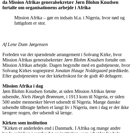
da Mission Afrikas generalsekretær
Jørn Blohm Knudsen
fortalte om organisationens arbejde i Afrika
Mission Afrika – gør en indsats bl.a. i Nigeria, hvor nød og
fattigdom er stor.
Af Lene Dam Jørgensen
Forleden var der spændende arrangement i Solvang Kirke, hvor
Mission Afrikas generalsekretær
Jørn Blohm Knudsen
fortalte om
Mission Afrikas arbejde. Dagen begyndte med en gudstjeneste, hvor
Solvang Kirkes sognepræst
Jonatan Hauge Noldegaard
prædikede.
Efter gudstjenesten var der kirkefrokost for de godt 40 deltagere.
Mission Afrika i dag
Jørn Blohm Knudsen fortalte, at siden Mission Afrikas første
udsendte,
Niels Høegh Brønnum,
i 1913 kom til Nigeria, er siden
500 andre mennesker blevet udsendt til Nigeria. Mange danske
udsendte tilbragte førhen et langt liv i Nigeria, men i dag er der ikke
længere nogen, der udsendt så længe.
Kirken som institution
”Kirken er anderledes end i Danmark. I Afrika og mange andre