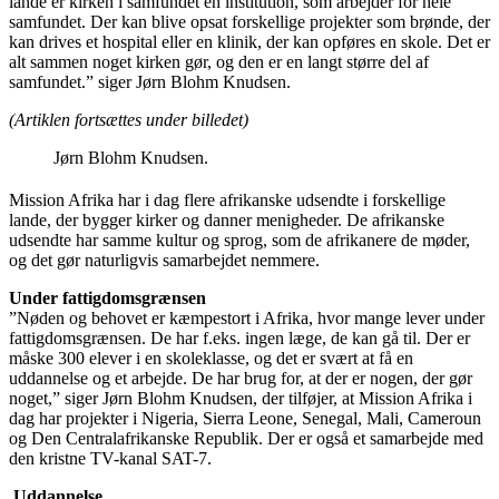
lande er kirken i samfundet en institution, som arbejder for hele
samfundet. Der kan blive opsat forskellige projekter som brønde, der
kan drives et hospital eller en klinik, der kan opføres en skole. Det er
alt sammen noget kirken gør, og den er en langt større del af
samfundet.” siger Jørn Blohm Knudsen.
(Artiklen fortsættes under billedet)
Jørn Blohm Knudsen.
Mission Afrika har i dag flere afrikanske udsendte i forskellige
lande, der bygger kirker og danner menigheder. De afrikanske
udsendte har samme kultur og sprog, som de afrikanere de møder,
og det gør naturligvis samarbejdet nemmere.
Under fattigdomsgrænsen
”Nøden og behovet er kæmpestort i Afrika, hvor mange lever under
fattigdomsgrænsen. De har f.eks. ingen læge, de kan gå til. Der er
måske 300 elever i en skoleklasse, og det er svært at få en
uddannelse og et arbejde. De har brug for, at der er nogen, der gør
noget,” siger Jørn Blohm Knudsen, der tilføjer, at Mission Afrika i
dag har projekter i Nigeria, Sierra Leone, Senegal, Mali, Cameroun
og Den Centralafrikanske Republik. Der er også et samarbejde med
den kristne TV-kanal SAT-7.
Uddannelse