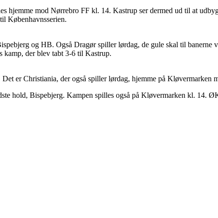
lles hjemme mod Nørrebro FF kl. 14. Kastrup ser dermed ud til at udbygg
g til Københavnsserien.
, Bispebjerg og HB. Også Dragør spiller lørdag, de gule skal til banerne
s kamp, der blev tabt 3-6 til Kastrup.
Det er Christiania, der også spiller lørdag, hjemme på Kløvermarken mo
ste hold, Bispebjerg. Kampen spilles også på Kløvermarken kl. 14. Ø