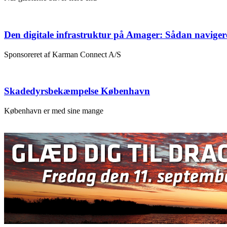
Den digitale infrastruktur på Amager: Sådan naviger
Sponsoreret af Karman Connect A/S
Skadedyrsbekæmpelse København
København er med sine mange