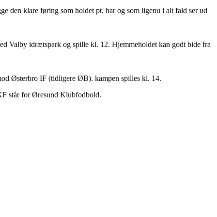
e den klare føring som holdet pt. har og som ligenu i alt fald ser ud
 ved Valby idrætspark og spille kl. 12. Hjemmeholdet kan godt bide fra
d Østerbro IF (tidligere ØB). kampen spilles kl. 14.
KF står for Øresund Klubfodbold.