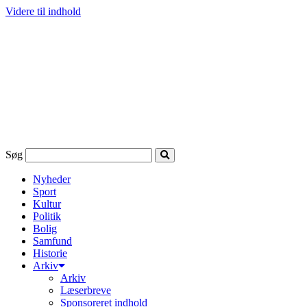
Videre til indhold
Søg
Nyheder
Sport
Kultur
Politik
Bolig
Samfund
Historie
Arkiv
Arkiv
Læserbreve
Sponsoreret indhold