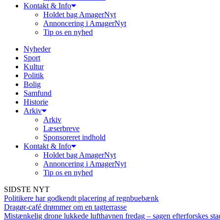
Kontakt & Info
Holdet bag AmagerNyt
Annoncering i AmagerNyt
Tip os en nyhed
Nyheder
Sport
Kultur
Politik
Bolig
Samfund
Historie
Arkiv
Arkiv
Læserbreve
Sponsoreret indhold
Kontakt & Info
Holdet bag AmagerNyt
Annoncering i AmagerNyt
Tip os en nyhed
SIDSTE NYT
Politikere har godkendt placering af regnbuebænk
Dragør-café drømmer om en tagterrasse
Mistænkelig drone lukkede lufthavnen fredag – sagen efterforskes sta