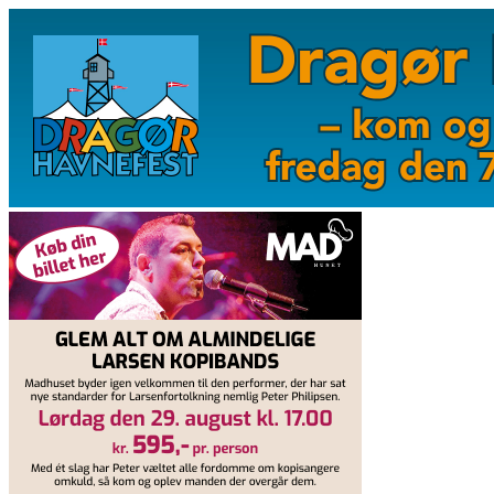
Videre
til
indhold