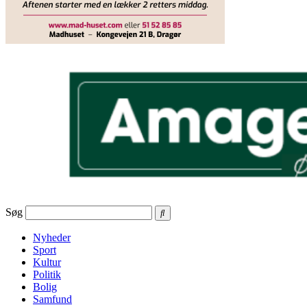
Søg
Nyheder
Sport
Kultur
Politik
Bolig
Samfund