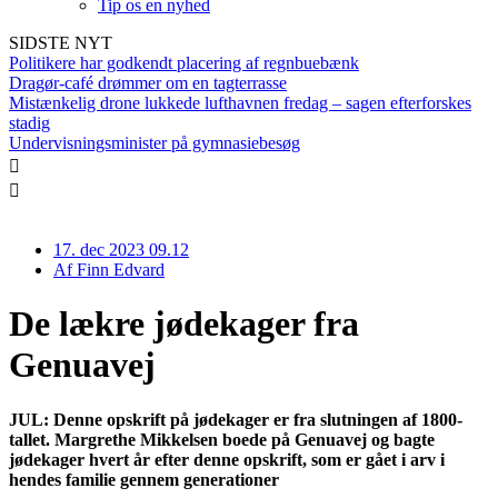
Tip os en nyhed
SIDSTE NYT
Politikere har godkendt placering af regnbuebænk
Dragør-café drømmer om en tagterrasse
Mistænkelig drone lukkede lufthavnen fredag – sagen efterforskes
stadig
Undervisningsminister på gymnasiebesøg
17. dec 2023 09.12
Af
Finn Edvard
De lækre jødekager fra
Genuavej
JUL: Denne opskrift på jødekager er fra slutningen af 1800-
tallet. Margrethe Mikkelsen boede på Genuavej og bagte
jødekager hvert år efter denne opskrift, som er gået i arv i
hendes familie gennem generationer