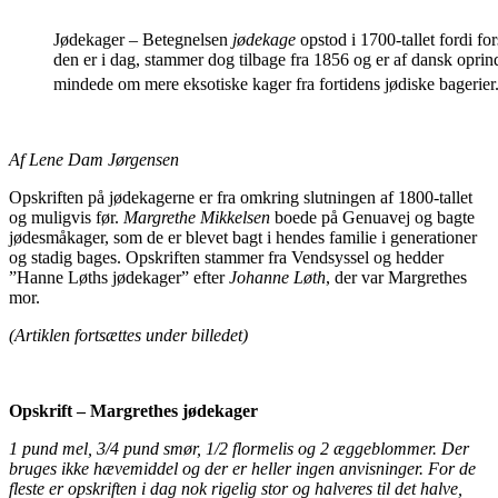
Jødekager – Betegnelsen
jødekage
opstod i 1700-tallet fordi fo
den er i dag, stammer dog tilbage fra 1856 og er af dansk opri
mindede om mere eksotiske kager fra fortidens jødiske bagerier
Af Lene Dam Jørgensen
Opskriften på jødekagerne er fra omkring slutningen af 1800-tallet
og muligvis før.
Margrethe Mikkelsen
boede på Genuavej og bagte
jødesmåkager, som de er blevet bagt i hendes familie i generationer
og stadig bages. Opskriften stammer fra Vendsyssel og hedder
”Hanne Løths jødekager” efter
Johanne Løth
, der var Margrethes
mor.
(Artiklen fortsættes under billedet)
Opskrift – Margrethes jødekager
1 pund mel, 3/4 pund smør, 1/2 flormelis og 2 æggeblommer. Der
bruges ikke hævemiddel og der er heller ingen anvisninger. For de
fleste er opskriften i dag nok rigelig stor og halveres til det halve,