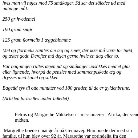
hvis man vil nøjes med 75 småkager. Så ser det således ud med
nutidige mål:
250 gr hvedemel
190 gram smør
125 gram flormelis 1 æggeblomme
Mel og flormelis samles om æg og smør, der ikke må være for blød,
og æltes godt. Derefter må dejen gerne hvile en dag eller to.
Før bagningen rulles dejen ud og småkager udstikkes med et glas
eller lignende, hvorpå de pensles med sammenpiskede æg og
drysses med kanel og sukker.
Bagetid syv til otte minutter ved 180 grader, til de er gyldenbrune.
(Artiklen fortsættes under billedet)
Petrus og Margrethe Mikkelsen – missionærer i Afrika, der vendte
midten.
Margrethe boede i mange år på Genuavej. Hun boede der med sin
familie, til hun blev over 92 år. Margrethe var oprindelig fra den