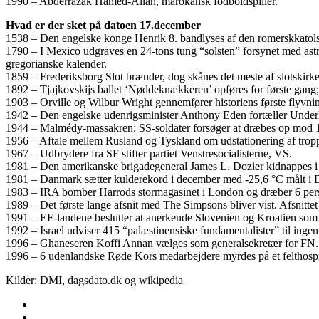
1990 – Abderrazak Hamed-Allah, marokansk fodboldspiller.
Hvad er der sket på datoen 17.december
1538 – Den engelske konge Henrik 8. bandlyses af den romerskkatols
1790 – I Mexico udgraves en 24-tons tung “solsten” forsynet med astr
gregorianske kalender.
1859 – Frederiksborg Slot brænder, dog skånes det meste af slotskirk
1892 – Tjajkovskijs ballet ‘Nøddeknækkeren’ opføres for første gang; 
1903 – Orville og Wilbur Wright gennemfører historiens første flyvnin
1942 – Den engelske udenrigsminister Anthony Eden fortæller Underhu
1944 – Malmédy-massakren: SS-soldater forsøger at dræbes op mod 1
1956 – Aftale mellem Rusland og Tyskland om udstationering af trop
1967 – Udbrydere fra SF stifter partiet Venstresocialisterne, VS.
1981 – Den amerikanske brigadegeneral James L. Dozier kidnappes i V
1981 – Danmark sætter kulderekord i december med -25,6 °C målt i 
1983 – IRA bomber Harrods stormagasinet i London og dræber 6 per
1989 – Det første lange afsnit med The Simpsons bliver vist. Afsnit
1991 – EF-landene beslutter at anerkende Slovenien og Kroatien som s
1992 – Israel udviser 415 “palæstinensiske fundamentalister” til ing
1996 – Ghaneseren Koffi Annan vælges som generalsekretær for FN.
1996 – 6 udenlandske Røde Kors medarbejdere myrdes på et felthospita
Kilder: DMI, dagsdato.dk og wikipedia