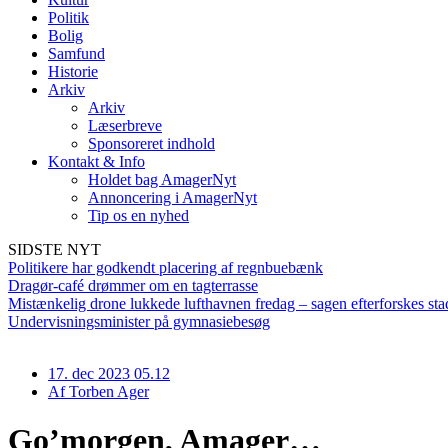
Politik
Bolig
Samfund
Historie
Arkiv
Arkiv
Læserbreve
Sponsoreret indhold
Kontakt & Info
Holdet bag AmagerNyt
Annoncering i AmagerNyt
Tip os en nyhed
SIDSTE NYT
Politikere har godkendt placering af regnbuebænk
Dragør-café drømmer om en tagterrasse
Mistænkelig drone lukkede lufthavnen fredag – sagen efterforskes sta
Undervisningsminister på gymnasiebesøg
17. dec 2023 05.12
Af
Torben Ager
Go’morgen, Amager…