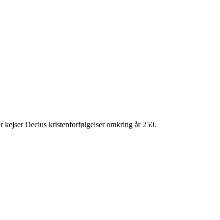
kejser Decius kristen­for­føl­gel­ser omkring år 250.