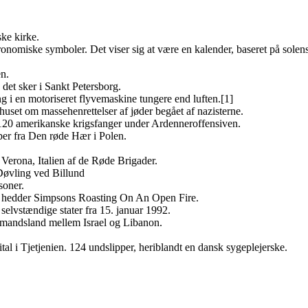
ke kirke.
onomiske symboler. Det viser sig at være en kalender, baseret på solen
en.
det sker i Sankt Petersborg.
g i en motoriseret flyvemaskine tungere end luften.[1]
set om massehenrettelser af jøder begået af nazisterne.
20 amerikanske krigsfanger under Ardenneroffensiven.
per fra Den røde Hær i Polen.
erona, Italien af de Røde Brigader.
Døvling ved Billund
soner.
tet hedder Simpsons Roasting On An Open Fire.
elvstændige stater fra 15. januar 1992.
enmandsland mellem Israel og Libanon.
l i Tjetjenien. 124 undslipper, heriblandt en dansk sygeplejerske.