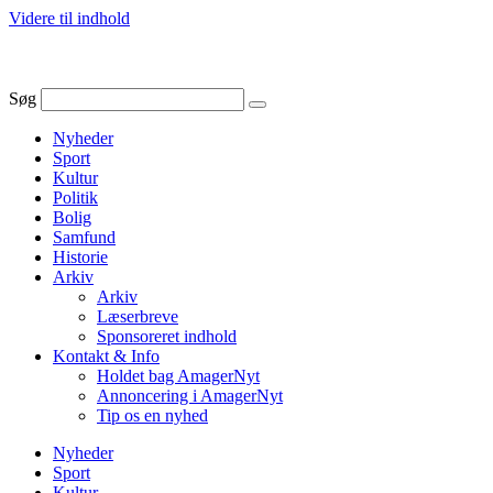
Videre til indhold
Søg
Nyheder
Sport
Kultur
Politik
Bolig
Samfund
Historie
Arkiv
Arkiv
Læserbreve
Sponsoreret indhold
Kontakt & Info
Holdet bag AmagerNyt
Annoncering i AmagerNyt
Tip os en nyhed
Nyheder
Sport
Kultur