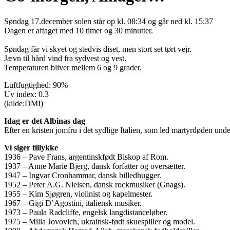
Søndag 17.december solen står op kl. 08:34 og går ned kl. 15:37
Dagen er aftaget med 10 timer og 30 minutter.
Søndag får vi skyet og stedvis diset, men stort set tørt vejr.
Jævn til hård vind fra sydvest og vest.
Temperaturen bliver mellem 6 og 9 grader.
Luftfugtighed: 90%
Uv index: 0.3
(kilde:DMI)
Idag er det Albinas dag
Efter en kristen jomfru i det sydlige Italien, som led martyrdøden under 
Vi siger tillykke
1936 – Pave Frans, argentinskfødt Biskop af Rom.
1937 – Anne Marie Bjerg, dansk forfatter og oversætter.
1947 – Ingvar Cronhammar, dansk billedhugger.
1952 – Peter A.G. Nielsen, dansk rockmusiker (Gnags).
1955 – Kim Sjøgren, violinist og kapelmester.
1967 – Gigi D’Agostini, italiensk musiker.
1973 – Paula Radcliffe, engelsk langdistanceløber.
1975 – Milla Jovovich, ukrainsk-født skuespiller og model.