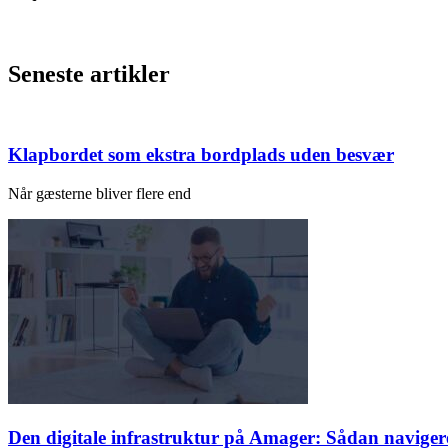
Seneste artikler
Klapbordet som ekstra bordplads uden besvær
Når gæsterne bliver flere end
Den digitale infrastruktur på Amager: Sådan naviger